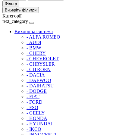
Фільтр
Виберіть фільтри
Категорії
text_category
Вихлопна система
- ALFA ROMEO
- AUDI
- BMW
- CHERY
- CHEVROLET
- CHRYSLER
- CITROEN
- DACIA
- DAEWOO
- DAIHATSU
- DODGE
- FIAT
- FORD
- FSO
- GEELY
- HONDA
- HYUNDAI
- IKCO
- INNOCENTI