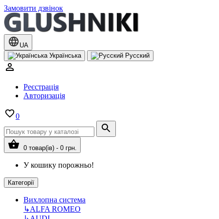
Замовити дзвінок
UA
Українська
Русский
Реєстрація
Авторизація
0
0 товар(ів) - 0 грн.
У кошику порожньо!
Категорії
Вихлопна система
↳
ALFA ROMEO
↳
AUDI