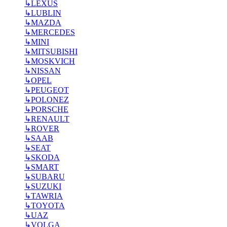
↳
LEXUS
↳
LUBLIN
↳
MAZDA
↳
MERCEDES
↳
MINI
↳
MITSUBISHI
↳
MOSKVICH
↳
NISSAN
↳
OPEL
↳
PEUGEOT
↳
POLONEZ
↳
PORSCHE
↳
RENAULT
↳
ROVER
↳
SAAB
↳
SEAT
↳
SKODA
↳
SMART
↳
SUBARU
↳
SUZUKI
↳
TAWRIA
↳
TOYOTA
↳
UAZ
↳
VOLGA