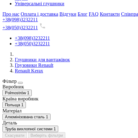
Універсальні глушники
Про нас
Оплата і доставка
Відгуки
Блог
FAQ
Контакти
Співпр
+38(098)3232211
+38(050)3232211
+38(098)3232211
+38(050)3232211
Глушники для вантажівок
Грузовики Renault
Renault Kerax
Фільтр
Виробник
Polmostrów
1
Країна виробник
Польща
1
Матеріал
Алюмінізована сталь
1
Деталь
Труба вихлопної системи
1
Скасувати
Виберіть фільтри