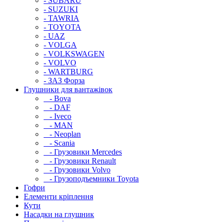
- SUBARU
- SUZUKI
- TAWRIA
- TOYOTA
- UAZ
- VOLGA
- VOLKSWAGEN
- VOLVO
- WARTBURG
- ЗАЗ Форза
Глушники для вантажівок
- Bova
- DAF
- Iveco
- MAN
- Neoplan
- Scania
- Грузовики Mercedes
- Грузовики Renault
- Грузовики Volvo
- Грузоподъемники Toyota
Гофри
Елементи кріплення
Кути
Насадки на глушник