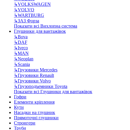
↳
VOLKSWAGEN
↳
VOLVO
↳
WARTBURG
↳
ЗАЗ Форза
Показати всі Вихлопна система
Глушники для вантажівок
↳
Bova
↳
DAF
↳
Iveco
↳
MAN
↳
Neoplan
↳
Scania
↳
Грузовики Mercedes
↳
Грузовики Renault
↳
Грузовики Volvo
↳
Грузоподъемники Toyota
Показати всі Глушники для вантажівок
Гофри
Елементи кріплення
Кути
Насадки на глушник
Прямоточні глушники
Стронгери
Труби