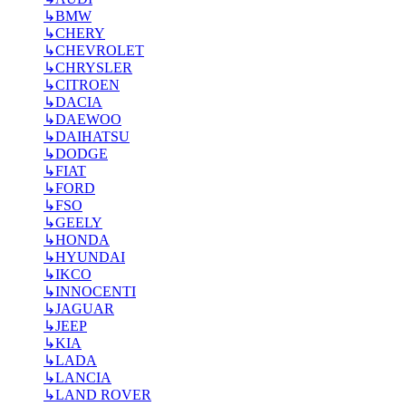
↳
BMW
↳
CHERY
↳
CHEVROLET
↳
CHRYSLER
↳
CITROEN
↳
DACIA
↳
DAEWOO
↳
DAIHATSU
↳
DODGE
↳
FIAT
↳
FORD
↳
FSO
↳
GEELY
↳
HONDA
↳
HYUNDAI
↳
IKCO
↳
INNOCENTI
↳
JAGUAR
↳
JEEP
↳
KIA
↳
LADA
↳
LANCIA
↳
LAND ROVER