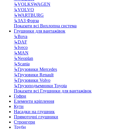
↳
VOLKSWAGEN
↳
VOLVO
↳
WARTBURG
↳
ЗАЗ Форза
Показати всі Вихлопна система
Глушники для вантажівок
↳
Bova
↳
DAF
↳
Iveco
↳
MAN
↳
Neoplan
↳
Scania
↳
Грузовики Mercedes
↳
Грузовики Renault
↳
Грузовики Volvo
↳
Грузоподъемники Toyota
Показати всі Глушники для вантажівок
Гофри
Елементи кріплення
Кути
Насадки на глушник
Прямоточні глушники
Стронгери
Труби