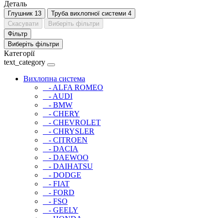
Деталь
Глушник
13
Труба вихлопної системи
4
Скасувати
Виберіть фільтри
Фільтр
Виберіть фільтри
Категорії
text_category
Вихлопна система
- ALFA ROMEO
- AUDI
- BMW
- CHERY
- CHEVROLET
- CHRYSLER
- CITROEN
- DACIA
- DAEWOO
- DAIHATSU
- DODGE
- FIAT
- FORD
- FSO
- GEELY