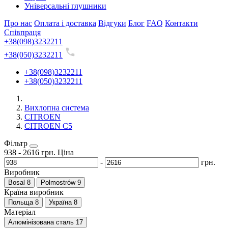
Універсальні глушники
Про нас
Оплата і доставка
Відгуки
Блог
FAQ
Контакти
Співпраця
+38(098)3232211
+38(050)3232211
+38(098)3232211
+38(050)3232211
Вихлопна система
CITROEN
CITROEN C5
Фільтр
938
-
2616
грн.
Ціна
-
грн.
Виробник
Bosal
8
Polmostrów
9
Країна виробник
Польща
8
Україна
8
Матеріал
Алюмінізована сталь
17