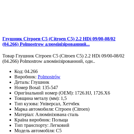
Глушник Сітроен С5 (Citroen C5) 2.2 HDi 09/00-08/02
(04.266) Polmostrow алюмінізірованний...
Товар Глушник Сітроен С5 (Citroen C5) 2.2 HDi 09/00-08/02
(04.266) Polmostrow алюмінізірованний, одн..
Код:
04.266
Виробник:
Polmostrów
Деталь:
Глушник
Номер Bosal:
135-547
Оригінальний номер (OEM):
1726.HJ, 1726.X6
Товщина металу (мм):
1,5
Тип кузова:
Універсал, Хетчбек
Марка автомобиля:
Сітроен (Citroen)
Матеріал:
Алюмінізована сталь
Країна виробник:
Польща
Тип транспорту:
Легковий
Модель автомобіля:
C5