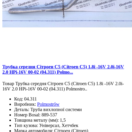
Трубка середня Сітроен С5 (Citroen C5) 1.8i -16V 2.0i-16V
2.0 HPi-16V 00-02 (04.311) Polmo...
Товар Трубка середня Сітроен С5 (Citroen C5) 1.8i -16V 2.0i-
16V 2.0 HPi-16V 00-02 (04.311) Polmostro..
Код:
04.311
Виробник:
Polmostrów
Деталь:
Труба вихлопної системи
Номер Bosal:
889-537
Товщина металу (мм):
1,5
Тип кузова:
Універсал, Хетчбек
Марка автомобиля:
Сітроен (Citroen)