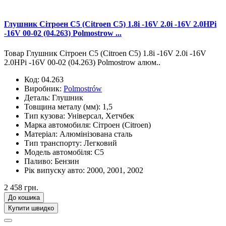
Глушник Сітроен С5 (Citroen C5) 1.8i -16V 2.0i -16V 2.0HPi
-16V 00-02 (04.263) Polmostrow ...
Товар Глушник Сітроен С5 (Citroen C5) 1.8i -16V 2.0i -16V
2.0HPi -16V 00-02 (04.263) Polmostrow алюм..
Код:
04.263
Виробник:
Polmostrów
Деталь:
Глушник
Товщина металу (мм):
1,5
Тип кузова:
Універсал, Хетчбек
Марка автомобиля:
Сітроен (Citroen)
Матеріал:
Алюмінізована сталь
Тип транспорту:
Легковий
Модель автомобіля:
C5
Паливо:
Бензин
Рік випуску авто:
2000, 2001, 2002
2 458 грн.
До кошика
Купити швидко