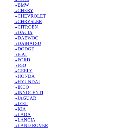
↳
BMW
↳
CHERY
↳
CHEVROLET
↳
CHRYSLER
↳
CITROEN
↳
DACIA
↳
DAEWOO
↳
DAIHATSU
↳
DODGE
↳
FIAT
↳
FORD
↳
FSO
↳
GEELY
↳
HONDA
↳
HYUNDAI
↳
IKCO
↳
INNOCENTI
↳
JAGUAR
↳
JEEP
↳
KIA
↳
LADA
↳
LANCIA
↳
LAND ROVER