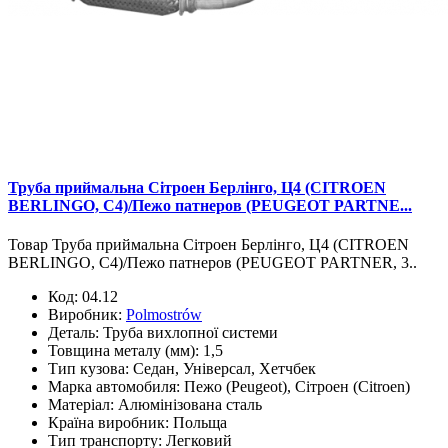
Труба приймальна Сітроен Берлінго, Ц4 (CITROEN
BERLINGO, С4)/Пежо патнеров (PEUGEOT PARTNE...
Товар Труба приймальна Сітроен Берлінго, Ц4 (CITROEN
BERLINGO, С4)/Пежо патнеров (PEUGEOT PARTNER, 3..
Код:
04.12
Виробник:
Polmostrów
Деталь:
Труба вихлопної системи
Товщина металу (мм):
1,5
Тип кузова:
Седан, Універсал, Хетчбек
Марка автомобиля:
Пежо (Peugeot), Сітроен (Citroen)
Матеріал:
Алюмінізована сталь
Країна виробник:
Польща
Тип транспорту:
Легковий