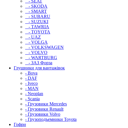
- SEAT
- SKODA
- SMART
- SUBARU
- SUZUKI
- TAWRIA
- TOYOTA
- UAZ
- VOLGA
- VOLKSWAGEN
- VOLVO
- WARTBURG
- ЗАЗ Форза
Глушники для вантажівок
- Bova
- DAF
- Iveco
- MAN
- Neoplan
- Scania
- Грузовики Mercedes
- Грузовики Renault
- Грузовики Volvo
- Грузоподъемники Toyota
Гофри