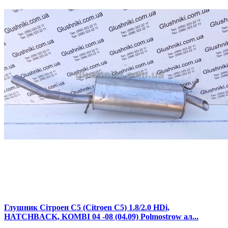
Глушник Сітроен С5 (Citroen C5) 1.8/2.0 HDi,
HATCHBACK, KOMBI 04 -08 (04.09) Polmostrow ал...