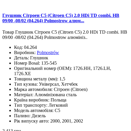
Глушник Сітроен С5 (Citroen C5) 2.0 HDi TD combi. HB
09/00 -08/02 (04.264) Polmostrow алюм...
Товар Глушник Сітроен С5 (Citroen C5) 2.0 HDi TD combi. HB
09/00 -08/02 (04.264) Polmostrow алюмініз..
Код:
04.264
Виробник:
Polmostrów
Деталь:
Глушник
Номер Bosal:
135-545
Оригінальний номер (OEM):
1726.HH, 1726.LH,
1726.XE
Товщина металу (мм):
1,5
Тип кузова:
Універсал, Хетчбек
Марка автомобиля:
Сітроен (Citroen)
Матеріал:
Алюмінізована сталь
Країна виробник:
Польща
Тип транспорту:
Легковий
Модель автомобіля:
C5
Паливо:
Дизель
Рік випуску авто:
2000, 2001, 2002
2 413 грн.