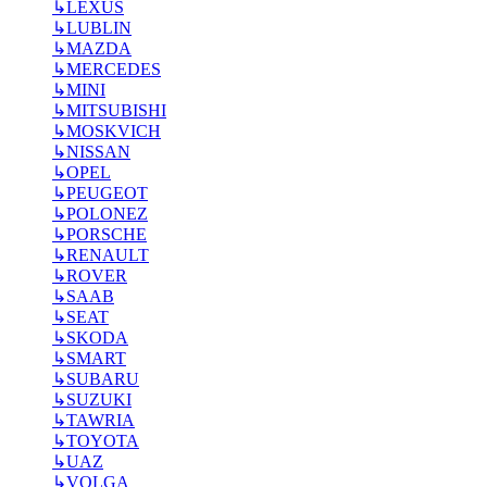
↳
LEXUS
↳
LUBLIN
↳
MAZDA
↳
MERCEDES
↳
MINI
↳
MITSUBISHI
↳
MOSKVICH
↳
NISSAN
↳
OPEL
↳
PEUGEOT
↳
POLONEZ
↳
PORSCHE
↳
RENAULT
↳
ROVER
↳
SAAB
↳
SEAT
↳
SKODA
↳
SMART
↳
SUBARU
↳
SUZUKI
↳
TAWRIA
↳
TOYOTA
↳
UAZ
↳
VOLGA