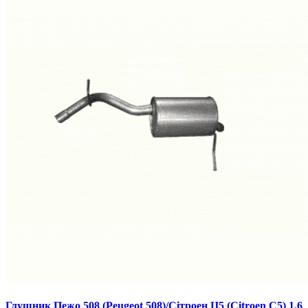
Глушник Пежо 508 (Peugeot 508)/Сітроен Ц5 (Citroen C5) 1.6