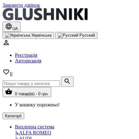
Замовити дзвінок
UA
Українська
Русский
Реєстрація
Авторизація
0
0 товар(ів) - 0 грн.
У кошику порожньо!
Категорії
Вихлопна система
↳
ALFA ROMEO
↳
AUDI