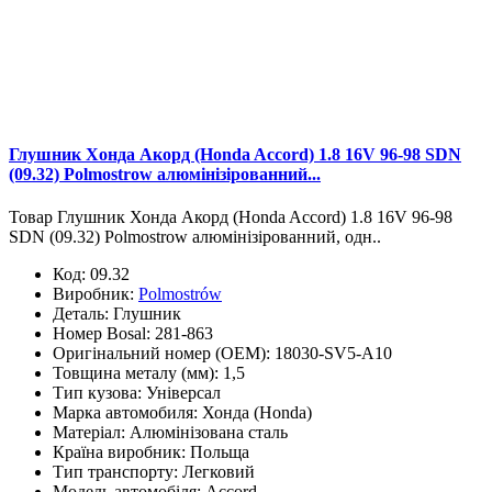
Глушник Хонда Акорд (Honda Accord) 1.8 16V 96-98 SDN
(09.32) Polmostrow алюмінізірованний...
Товар Глушник Хонда Акорд (Honda Accord) 1.8 16V 96-98
SDN (09.32) Polmostrow алюмінізірованний, одн..
Код:
09.32
Виробник:
Polmostrów
Деталь:
Глушник
Номер Bosal:
281-863
Оригінальний номер (OEM):
18030-SV5-A10
Товщина металу (мм):
1,5
Тип кузова:
Універсал
Марка автомобиля:
Хонда (Honda)
Матеріал:
Алюмінізована сталь
Країна виробник:
Польща
Тип транспорту:
Легковий
Модель автомобіля:
Accord