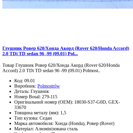
Глушник Ровер 620/Хонда Акорд (Rover 620/Honda Accord)
2.0 TDi TD sedan 96 -99 (09.01) Pol...
Товар Глушник Ровер 620/Хонда Акорд (Rover 620/Honda
Accord) 2.0 TDi TD sedan 96 -99 (09.01) Polmost..
Код:
09.01
Виробник:
Polmostrów
Деталь:
Глушник
Номер Bosal:
279-115
Оригінальний номер (OEM):
18030-S37-G0D, GEX-
33670
Товщина металу (мм):
1,5
Тип кузова:
Седан
Марка автомобиля:
Хонда (Honda), Ровер (Rover)
Матеріал:
Алюмінізована сталь