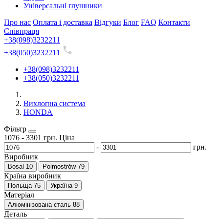
Універсальні глушники
Про нас
Оплата і доставка
Відгуки
Блог
FAQ
Контакти
Співпраця
+38(098)3232211
+38(050)3232211
+38(098)3232211
+38(050)3232211
Вихлопна система
HONDA
Фільтр
1076
-
3301
грн.
Ціна
-
грн.
Виробник
Bosal
10
Polmostrów
79
Країна виробник
Польща
75
Україна
9
Матеріал
Алюмінізована сталь
88
Деталь