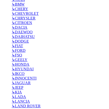
↳
BMW
↳
CHERY
↳
CHEVROLET
↳
CHRYSLER
↳
CITROEN
↳
DACIA
↳
DAEWOO
↳
DAIHATSU
↳
DODGE
↳
FIAT
↳
FORD
↳
FSO
↳
GEELY
↳
HONDA
↳
HYUNDAI
↳
IKCO
↳
INNOCENTI
↳
JAGUAR
↳
JEEP
↳
KIA
↳
LADA
↳
LANCIA
↳
LAND ROVER