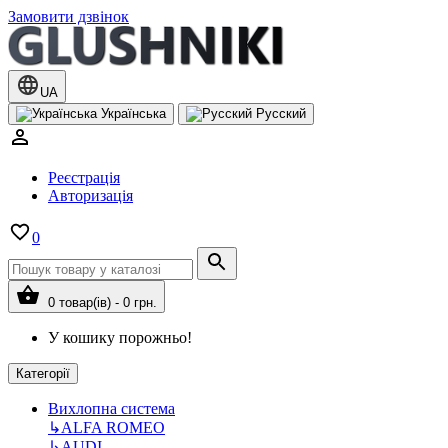
Замовити дзвінок
UA
Українська
Русский
Реєстрація
Авторизація
0
0 товар(ів) - 0 грн.
У кошику порожньо!
Категорії
Вихлопна система
↳
ALFA ROMEO
↳
AUDI