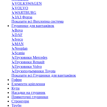
↳
VOLKSWAGEN
↳
VOLVO
↳
WARTBURG
↳
ЗАЗ Форза
Показати всі Вихлопна система
Глушники для вантажівок
↳
Bova
↳
DAF
↳
Iveco
↳
MAN
↳
Neoplan
↳
Scania
↳
Грузовики Mercedes
↳
Грузовики Renault
↳
Грузовики Volvo
↳
Грузоподъемники Toyota
Показати всі Глушники для вантажівок
Гофри
Елементи кріплення
Кути
Насадки на глушник
Прямоточні глушники
Стронгери
Труби