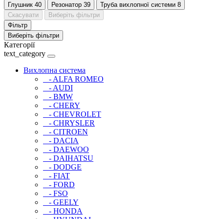
Глушник
40
Резонатор
39
Труба вихлопної системи
8
Скасувати
Виберіть фільтри
Фільтр
Виберіть фільтри
Категорії
text_category
Вихлопна система
- ALFA ROMEO
- AUDI
- BMW
- CHERY
- CHEVROLET
- CHRYSLER
- CITROEN
- DACIA
- DAEWOO
- DAIHATSU
- DODGE
- FIAT
- FORD
- FSO
- GEELY
- HONDA