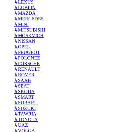
↳
LEXUS
↳
LUBLIN
↳
MAZDA
↳
MERCEDES
↳
MINI
↳
MITSUBISHI
↳
MOSKVICH
↳
NISSAN
↳
OPEL
↳
PEUGEOT
↳
POLONEZ
↳
PORSCHE
↳
RENAULT
↳
ROVER
↳
SAAB
↳
SEAT
↳
SKODA
↳
SMART
↳
SUBARU
↳
SUZUKI
↳
TAWRIA
↳
TOYOTA
↳
UAZ
↳
VOLGA