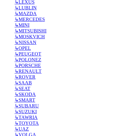
↳
LEXUS
↳
LUBLIN
↳
MAZDA
↳
MERCEDES
↳
MINI
↳
MITSUBISHI
↳
MOSKVICH
↳
NISSAN
↳
OPEL
↳
PEUGEOT
↳
POLONEZ
↳
PORSCHE
↳
RENAULT
↳
ROVER
↳
SAAB
↳
SEAT
↳
SKODA
↳
SMART
↳
SUBARU
↳
SUZUKI
↳
TAWRIA
↳
TOYOTA
↳
UAZ
↳
VOLGA