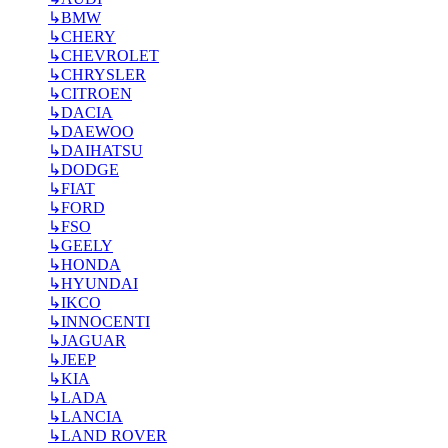
↳
BMW
↳
CHERY
↳
CHEVROLET
↳
CHRYSLER
↳
CITROEN
↳
DACIA
↳
DAEWOO
↳
DAIHATSU
↳
DODGE
↳
FIAT
↳
FORD
↳
FSO
↳
GEELY
↳
HONDA
↳
HYUNDAI
↳
IKCO
↳
INNOCENTI
↳
JAGUAR
↳
JEEP
↳
KIA
↳
LADA
↳
LANCIA
↳
LAND ROVER