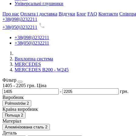
Універсальні глушники
Про нас
Оплата і доставка
Відгуки
Блог
FAQ
Контакти
Співпр
+38(098)3232211
+38(050)3232211
+38(098)3232211
+38(050)3232211
Вихлопна система
MERCEDES
MERCEDES B200 - W245
Фільтр
1405
-
2205
грн.
Ціна
-
грн.
Виробник
Polmostrów
2
Країна виробник
Польща
2
Матеріал
Алюмінізована сталь
2
Деталь