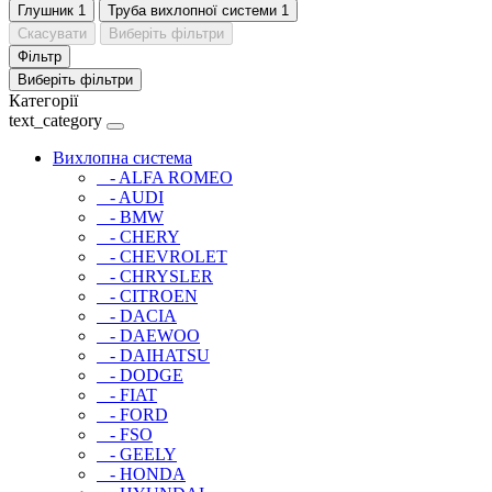
Глушник
1
Труба вихлопної системи
1
Скасувати
Виберіть фільтри
Фільтр
Виберіть фільтри
Категорії
text_category
Вихлопна система
- ALFA ROMEO
- AUDI
- BMW
- CHERY
- CHEVROLET
- CHRYSLER
- CITROEN
- DACIA
- DAEWOO
- DAIHATSU
- DODGE
- FIAT
- FORD
- FSO
- GEELY
- HONDA