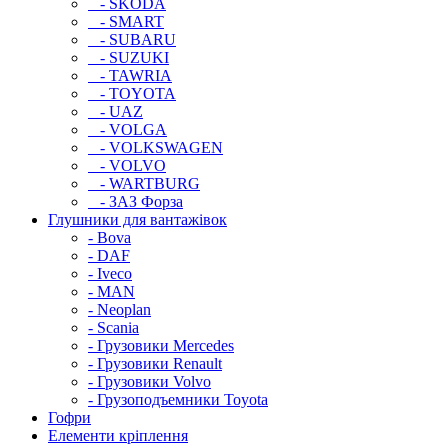
- SKODA
- SMART
- SUBARU
- SUZUKI
- TAWRIA
- TOYOTA
- UAZ
- VOLGA
- VOLKSWAGEN
- VOLVO
- WARTBURG
- ЗАЗ Форза
Глушники для вантажівок
- Bova
- DAF
- Iveco
- MAN
- Neoplan
- Scania
- Грузовики Mercedes
- Грузовики Renault
- Грузовики Volvo
- Грузоподъемники Toyota
Гофри
Елементи кріплення