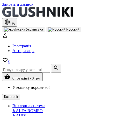
Замовити дзвінок
UA
Українська
Русский
Реєстрація
Авторизація
0
0 товар(ів) - 0 грн.
У кошику порожньо!
Категорії
Вихлопна система
↳
ALFA ROMEO
↳
AUDI