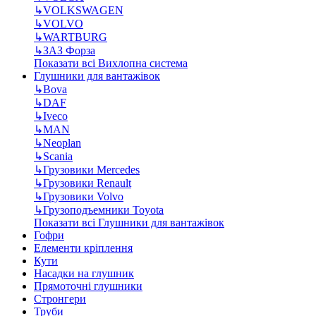
↳
VOLKSWAGEN
↳
VOLVO
↳
WARTBURG
↳
ЗАЗ Форза
Показати всі Вихлопна система
Глушники для вантажівок
↳
Bova
↳
DAF
↳
Iveco
↳
MAN
↳
Neoplan
↳
Scania
↳
Грузовики Mercedes
↳
Грузовики Renault
↳
Грузовики Volvo
↳
Грузоподъемники Toyota
Показати всі Глушники для вантажівок
Гофри
Елементи кріплення
Кути
Насадки на глушник
Прямоточні глушники
Стронгери
Труби