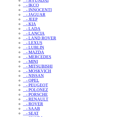
- HYUNDAI
- IKCO
- INNOCENTI
- JAGUAR
- JEEP
- KIA
- LADA
- LANCIA
- LAND ROVER
- LEXUS
- LUBLIN
- MAZDA
- MERCEDES
- MINI
- MITSUBISHI
- MOSKVICH
- NISSAN
- OPEL
- PEUGEOT
- POLONEZ
- PORSCHE
- RENAULT
- ROVER
- SAAB
- SEAT