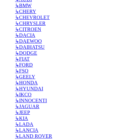
↳
BMW
↳
CHERY
↳
CHEVROLET
↳
CHRYSLER
↳
CITROEN
↳
DACIA
↳
DAEWOO
↳
DAIHATSU
↳
DODGE
↳
FIAT
↳
FORD
↳
FSO
↳
GEELY
↳
HONDA
↳
HYUNDAI
↳
IKCO
↳
INNOCENTI
↳
JAGUAR
↳
JEEP
↳
KIA
↳
LADA
↳
LANCIA
↳
LAND ROVER