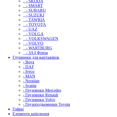
- SKODA
- SMART
- SUBARU
- SUZUKI
- TAWRIA
- TOYOTA
- UAZ
- VOLGA
- VOLKSWAGEN
- VOLVO
- WARTBURG
- ЗАЗ Форза
Глушники для вантажівок
- Bova
- DAF
- Iveco
- MAN
- Neoplan
- Scania
- Грузовики Mercedes
- Грузовики Renault
- Грузовики Volvo
- Грузоподъемники Toyota
Гофри
Елементи кріплення