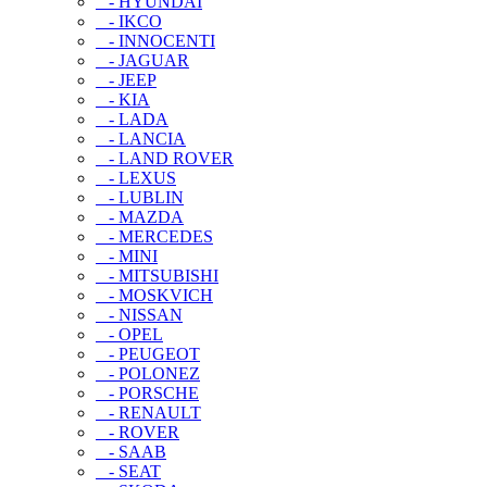
- HYUNDAI
- IKCO
- INNOCENTI
- JAGUAR
- JEEP
- KIA
- LADA
- LANCIA
- LAND ROVER
- LEXUS
- LUBLIN
- MAZDA
- MERCEDES
- MINI
- MITSUBISHI
- MOSKVICH
- NISSAN
- OPEL
- PEUGEOT
- POLONEZ
- PORSCHE
- RENAULT
- ROVER
- SAAB
- SEAT