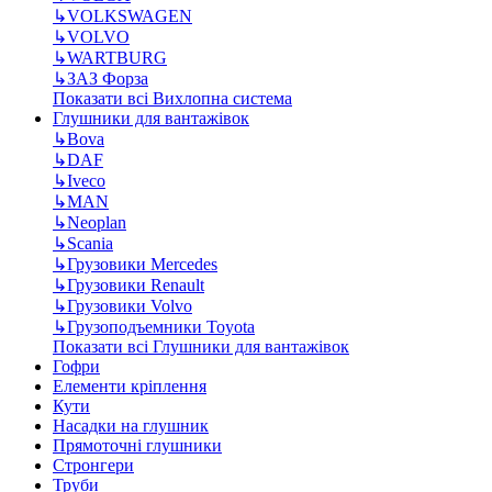
↳
VOLKSWAGEN
↳
VOLVO
↳
WARTBURG
↳
ЗАЗ Форза
Показати всі Вихлопна система
Глушники для вантажівок
↳
Bova
↳
DAF
↳
Iveco
↳
MAN
↳
Neoplan
↳
Scania
↳
Грузовики Mercedes
↳
Грузовики Renault
↳
Грузовики Volvo
↳
Грузоподъемники Toyota
Показати всі Глушники для вантажівок
Гофри
Елементи кріплення
Кути
Насадки на глушник
Прямоточні глушники
Стронгери
Труби