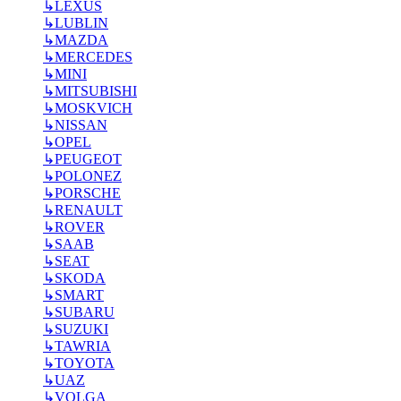
↳
LEXUS
↳
LUBLIN
↳
MAZDA
↳
MERCEDES
↳
MINI
↳
MITSUBISHI
↳
MOSKVICH
↳
NISSAN
↳
OPEL
↳
PEUGEOT
↳
POLONEZ
↳
PORSCHE
↳
RENAULT
↳
ROVER
↳
SAAB
↳
SEAT
↳
SKODA
↳
SMART
↳
SUBARU
↳
SUZUKI
↳
TAWRIA
↳
TOYOTA
↳
UAZ
↳
VOLGA