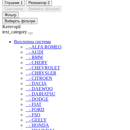
Глушник
1
Резонатор
2
Скасувати
Виберіть фільтри
Фільтр
Виберіть фільтри
Категорії
text_category
Вихлопна система
- ALFA ROMEO
- AUDI
- BMW
- CHERY
- CHEVROLET
- CHRYSLER
- CITROEN
- DACIA
- DAEWOO
- DAIHATSU
- DODGE
- FIAT
- FORD
- FSO
- GEELY
- HONDA