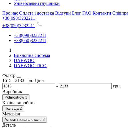
Універсальні глушники
Про нас
Оплата і доставка
Відгуки
Блог
FAQ
Контакти
Співпр
+38(098)3232211
+38(050)3232211
+38(098)3232211
+38(050)3232211
Вихлопна система
DAEWOO
DAEWOO TICO
Фільтр
1615
-
2133
грн.
Ціна
-
грн.
Виробник
Polmostrów
3
Країна виробник
Польща
2
Матеріал
Алюмінізована сталь
3
Деталь