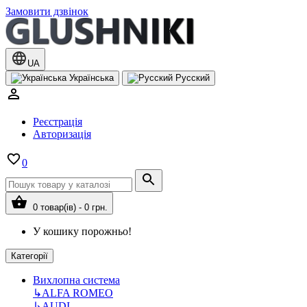
Замовити дзвінок
UA
Українська
Русский
Реєстрація
Авторизація
0
0 товар(ів) - 0 грн.
У кошику порожньо!
Категорії
Вихлопна система
↳
ALFA ROMEO
↳
AUDI