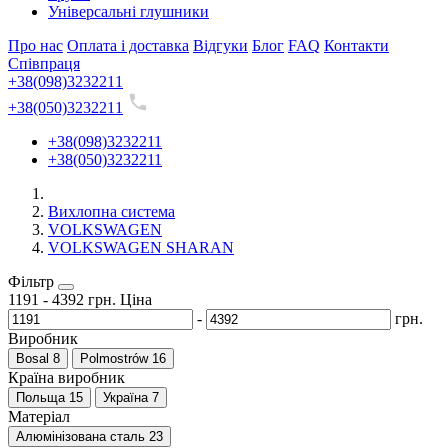
Універсальні глушники
Про нас
Оплата і доставка
Відгуки
Блог
FAQ
Контакти
Співпраця
+38(098)3232211
+38(050)3232211
+38(098)3232211
+38(050)3232211
Вихлопна система
VOLKSWAGEN
VOLKSWAGEN SHARAN
Фільтр
1191
-
4392
грн.
Ціна
-
грн.
Виробник
Bosal
8
Polmostrów
16
Країна виробник
Польща
15
Україна
7
Матеріал
Алюмінізована сталь
23