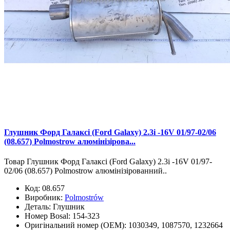
Глушник Форд Галаксі (Ford Galaxy) 2.3i -16V 01/97-02/06
(08.657) Polmostrow алюмінізірова...
Товар Глушник Форд Галаксі (Ford Galaxy) 2.3i -16V 01/97-
02/06 (08.657) Polmostrow алюмінізірованний..
Код:
08.657
Виробник:
Polmostrów
Деталь:
Глушник
Номер Bosal:
154-323
Оригінальний номер (OEM):
1030349, 1087570, 1232664