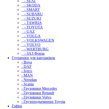
- SEAT
- SKODA
- SMART
- SUBARU
- SUZUKI
- TAWRIA
- TOYOTA
- UAZ
- VOLGA
- VOLKSWAGEN
- VOLVO
- WARTBURG
- ЗАЗ Форза
Глушники для вантажівок
- Bova
- DAF
- Iveco
- MAN
- Neoplan
- Scania
- Грузовики Mercedes
- Грузовики Renault
- Грузовики Volvo
- Грузоподъемники Toyota
Гофри