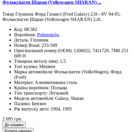
Фольксваген Шаран (Volkswagen SHARAN) ...
Товар Глушник Форд Галаксі (Ford Galaxy) 2,0i - 8V 94-95,
Фольксваген Шаран (Volkswagen SHARAN) 2,0i..
Код:
08.582
Виробник:
Polmostrów
Деталь:
Глушник
Номер Bosal:
233-509
Оригінальний номер (OEM):
1206022, 7411720, 7M0 253
609 H
Товщина металу (мм):
1,5
Тип кузова:
Мінівен
Марка автомобиля:
Фольксваген (VolksWagen), Форд
(Ford)
Матеріал:
Алюмінізована сталь
Країна виробник:
Польща
Тип транспорту:
Легковий
Модель автомобіля:
Galaxy, Sharan
Паливо:
Бензин
Рік випуску авто:
1994, 1995
2 095 грн.
До кошика
Купити швидко