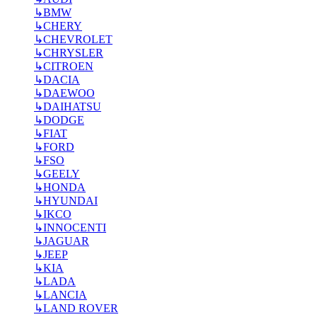
↳
BMW
↳
CHERY
↳
CHEVROLET
↳
CHRYSLER
↳
CITROEN
↳
DACIA
↳
DAEWOO
↳
DAIHATSU
↳
DODGE
↳
FIAT
↳
FORD
↳
FSO
↳
GEELY
↳
HONDA
↳
HYUNDAI
↳
IKCO
↳
INNOCENTI
↳
JAGUAR
↳
JEEP
↳
KIA
↳
LADA
↳
LANCIA
↳
LAND ROVER