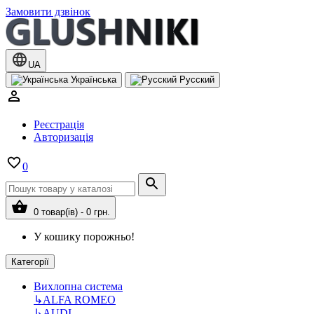
Замовити дзвінок
UA
Українська
Русский
Реєстрація
Авторизація
0
0 товар(ів) - 0 грн.
У кошику порожньо!
Категорії
Вихлопна система
↳
ALFA ROMEO
↳
AUDI