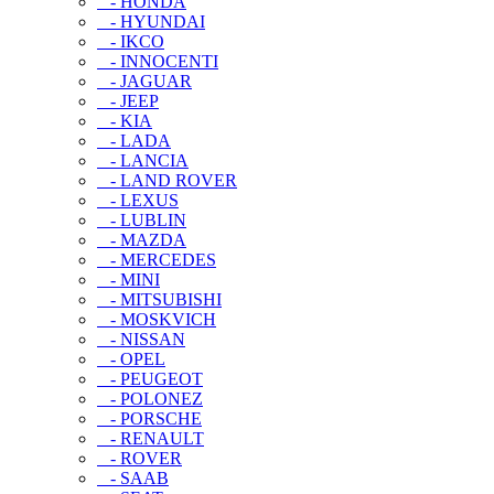
- HONDA
- HYUNDAI
- IKCO
- INNOCENTI
- JAGUAR
- JEEP
- KIA
- LADA
- LANCIA
- LAND ROVER
- LEXUS
- LUBLIN
- MAZDA
- MERCEDES
- MINI
- MITSUBISHI
- MOSKVICH
- NISSAN
- OPEL
- PEUGEOT
- POLONEZ
- PORSCHE
- RENAULT
- ROVER
- SAAB