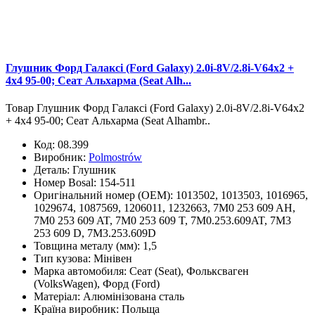
Глушник Форд Галаксі (Ford Galaxy) 2.0i-8V/2.8i-V64x2 +
4x4 95-00; Сеат Альхарма (Seat Alh...
Товар Глушник Форд Галаксі (Ford Galaxy) 2.0i-8V/2.8i-V64x2
+ 4x4 95-00; Сеат Альхарма (Seat Alhambr..
Код:
08.399
Виробник:
Polmostrów
Деталь:
Глушник
Номер Bosal:
154-511
Оригінальний номер (OEM):
1013502, 1013503, 1016965,
1029674, 1087569, 1206011, 1232663, 7M0 253 609 AH,
7M0 253 609 AT, 7M0 253 609 T, 7M0.253.609AT, 7M3
253 609 D, 7M3.253.609D
Товщина металу (мм):
1,5
Тип кузова:
Мінівен
Марка автомобиля:
Сеат (Seat), Фольксваген
(VolksWagen), Форд (Ford)
Матеріал:
Алюмінізована сталь
Країна виробник:
Польща