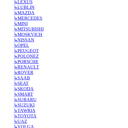
↳
LEXUS
↳
LUBLIN
↳
MAZDA
↳
MERCEDES
↳
MINI
↳
MITSUBISHI
↳
MOSKVICH
↳
NISSAN
↳
OPEL
↳
PEUGEOT
↳
POLONEZ
↳
PORSCHE
↳
RENAULT
↳
ROVER
↳
SAAB
↳
SEAT
↳
SKODA
↳
SMART
↳
SUBARU
↳
SUZUKI
↳
TAWRIA
↳
TOYOTA
↳
UAZ
↳
VOLGA