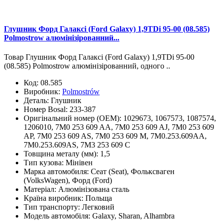
Глушник Форд Галаксі (Ford Galaxy) 1,9TDi 95-00 (08.585)
Polmostrow алюмінізірованний...
Товар Глушник Форд Галаксі (Ford Galaxy) 1,9TDi 95-00
(08.585) Polmostrow алюмінізірованний, одного ..
Код:
08.585
Виробник:
Polmostrów
Деталь:
Глушник
Номер Bosal:
233-387
Оригінальний номер (OEM):
1029673, 1067573, 1087574,
1206010, 7M0 253 609 AA, 7M0 253 609 AJ, 7M0 253 609
AP, 7M0 253 609 AS, 7M0 253 609 M, 7M0.253.609AA,
7M0.253.609AS, 7M3 253 609 C
Товщина металу (мм):
1,5
Тип кузова:
Мінівен
Марка автомобиля:
Сеат (Seat), Фольксваген
(VolksWagen), Форд (Ford)
Матеріал:
Алюмінізована сталь
Країна виробник:
Польща
Тип транспорту:
Легковий
Модель автомобіля:
Galaxy, Sharan, Alhambra