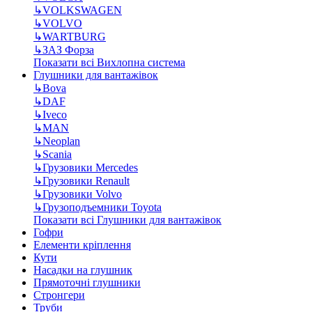
↳
VOLKSWAGEN
↳
VOLVO
↳
WARTBURG
↳
ЗАЗ Форза
Показати всі Вихлопна система
Глушники для вантажівок
↳
Bova
↳
DAF
↳
Iveco
↳
MAN
↳
Neoplan
↳
Scania
↳
Грузовики Mercedes
↳
Грузовики Renault
↳
Грузовики Volvo
↳
Грузоподъемники Toyota
Показати всі Глушники для вантажівок
Гофри
Елементи кріплення
Кути
Насадки на глушник
Прямоточні глушники
Стронгери
Труби