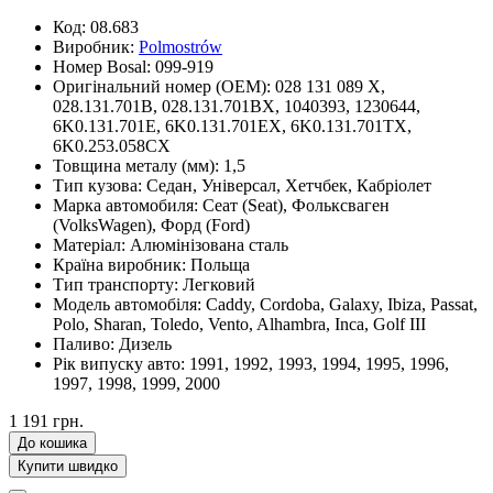
Код:
08.683
Виробник:
Polmostrów
Номер Bosal:
099-919
Оригінальний номер (OEM):
028 131 089 X,
028.131.701B, 028.131.701BX, 1040393, 1230644,
6K0.131.701E, 6K0.131.701EX, 6K0.131.701TX,
6K0.253.058CX
Товщина металу (мм):
1,5
Тип кузова:
Седан, Універсал, Хетчбек, Кабріолет
Марка автомобиля:
Сеат (Seat), Фольксваген
(VolksWagen), Форд (Ford)
Матеріал:
Алюмінізована сталь
Країна виробник:
Польща
Тип транспорту:
Легковий
Модель автомобіля:
Caddy, Cordoba, Galaxy, Ibiza, Passat,
Polo, Sharan, Toledo, Vento, Alhambra, Inca, Golf III
Паливо:
Дизель
Рік випуску авто:
1991, 1992, 1993, 1994, 1995, 1996,
1997, 1998, 1999, 2000
1 191 грн.
До кошика
Купити швидко