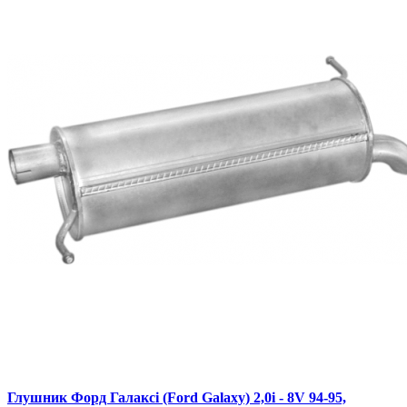
Глушник Форд Галаксі (Ford Galaxy) 2,0i - 8V 94-95,