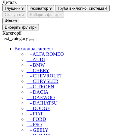
Деталь
Глушник
9
Резонатор
9
Труба вихлопної системи
4
Скасувати
Виберіть фільтри
Фільтр
Виберіть фільтри
Категорії
text_category
Вихлопна система
- ALFA ROMEO
- AUDI
- BMW
- CHERY
- CHEVROLET
- CHRYSLER
- CITROEN
- DACIA
- DAEWOO
- DAIHATSU
- DODGE
- FIAT
- FORD
- FSO
- GEELY