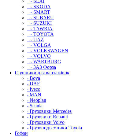
- SEAT
- SKODA
- SMART
- SUBARU
- SUZUKI
- TAWRIA
- TOYOTA
- UAZ
- VOLGA
- VOLKSWAGEN
- VOLVO
- WARTBURG
- ЗАЗ Форза
Глушники для вантажівок
- Bova
- DAF
- Iveco
- MAN
- Neoplan
- Scania
- Грузовики Mercedes
- Грузовики Renault
- Грузовики Volvo
- Грузоподъемники Toyota
Гофри