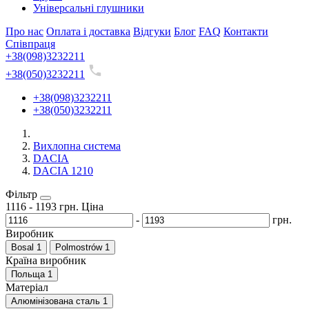
Універсальні глушники
Про нас
Оплата і доставка
Відгуки
Блог
FAQ
Контакти
Співпраця
+38(098)3232211
+38(050)3232211
+38(098)3232211
+38(050)3232211
Вихлопна система
DACIA
DACIA 1210
Фільтр
1116
-
1193
грн.
Ціна
-
грн.
Виробник
Bosal
1
Polmostrów
1
Країна виробник
Польща
1
Матеріал
Алюмінізована сталь
1