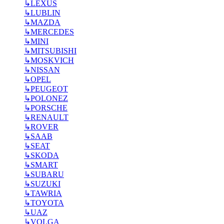
↳
LEXUS
↳
LUBLIN
↳
MAZDA
↳
MERCEDES
↳
MINI
↳
MITSUBISHI
↳
MOSKVICH
↳
NISSAN
↳
OPEL
↳
PEUGEOT
↳
POLONEZ
↳
PORSCHE
↳
RENAULT
↳
ROVER
↳
SAAB
↳
SEAT
↳
SKODA
↳
SMART
↳
SUBARU
↳
SUZUKI
↳
TAWRIA
↳
TOYOTA
↳
UAZ
↳
VOLGA