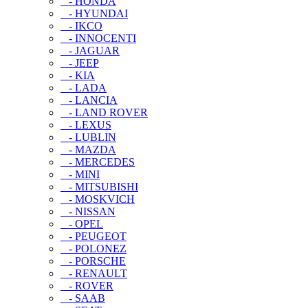
- HONDA
- HYUNDAI
- IKCO
- INNOCENTI
- JAGUAR
- JEEP
- KIA
- LADA
- LANCIA
- LAND ROVER
- LEXUS
- LUBLIN
- MAZDA
- MERCEDES
- MINI
- MITSUBISHI
- MOSKVICH
- NISSAN
- OPEL
- PEUGEOT
- POLONEZ
- PORSCHE
- RENAULT
- ROVER
- SAAB