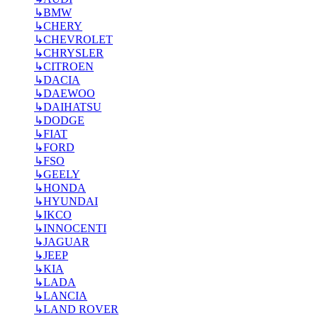
↳
BMW
↳
CHERY
↳
CHEVROLET
↳
CHRYSLER
↳
CITROEN
↳
DACIA
↳
DAEWOO
↳
DAIHATSU
↳
DODGE
↳
FIAT
↳
FORD
↳
FSO
↳
GEELY
↳
HONDA
↳
HYUNDAI
↳
IKCO
↳
INNOCENTI
↳
JAGUAR
↳
JEEP
↳
KIA
↳
LADA
↳
LANCIA
↳
LAND ROVER