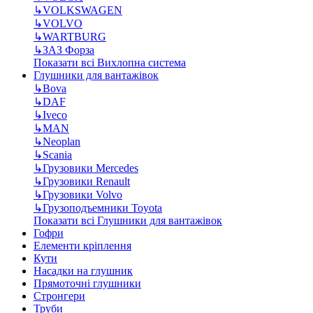
↳
VOLKSWAGEN
↳
VOLVO
↳
WARTBURG
↳
ЗАЗ Форза
Показати всі Вихлопна система
Глушники для вантажівок
↳
Bova
↳
DAF
↳
Iveco
↳
MAN
↳
Neoplan
↳
Scania
↳
Грузовики Mercedes
↳
Грузовики Renault
↳
Грузовики Volvo
↳
Грузоподъемники Toyota
Показати всі Глушники для вантажівок
Гофри
Елементи кріплення
Кути
Насадки на глушник
Прямоточні глушники
Стронгери
Труби