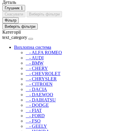
Деталь
Глушник
1
Скасувати
Виберіть фільтри
Фільтр
Виберіть фільтри
Категорії
text_category
Вихлопна система
- ALFA ROMEO
- AUDI
- BMW
- CHERY
- CHEVROLET
- CHRYSLER
- CITROEN
- DACIA
- DAEWOO
- DAIHATSU
- DODGE
- FIAT
- FORD
- FSO
- GEELY