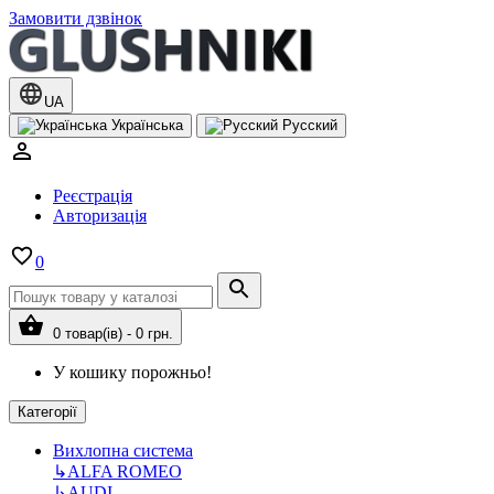
Замовити дзвінок
UA
Українська
Русский
Реєстрація
Авторизація
0
0 товар(ів) - 0 грн.
У кошику порожньо!
Категорії
Вихлопна система
↳
ALFA ROMEO
↳
AUDI