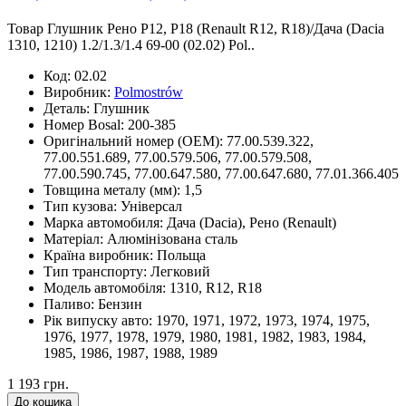
Товар Глушник Рено Р12, Р18 (Renault R12, R18)/Дача (Dacia
1310, 1210) 1.2/1.3/1.4 69-00 (02.02) Pol..
Код:
02.02
Виробник:
Polmostrów
Деталь:
Глушник
Номер Bosal:
200-385
Оригінальний номер (OEM):
77.00.539.322,
77.00.551.689, 77.00.579.506, 77.00.579.508,
77.00.590.745, 77.00.647.580, 77.00.647.680, 77.01.366.405
Товщина металу (мм):
1,5
Тип кузова:
Універсал
Марка автомобиля:
Дача (Dacia), Рено (Renault)
Матеріал:
Алюмінізована сталь
Країна виробник:
Польща
Тип транспорту:
Легковий
Модель автомобіля:
1310, R12, R18
Паливо:
Бензин
Рік випуску авто:
1970, 1971, 1972, 1973, 1974, 1975,
1976, 1977, 1978, 1979, 1980, 1981, 1982, 1983, 1984,
1985, 1986, 1987, 1988, 1989
1 193 грн.
До кошика