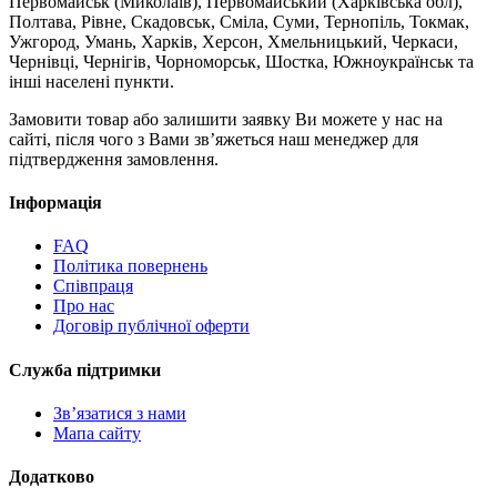
Первомайськ (Миколаїв), Первомайський (Харківська обл),
Полтава, Рівне, Скадовськ, Сміла, Суми, Тернопіль, Токмак,
Ужгород, Умань, Харків, Херсон, Хмельницький, Черкаси,
Чернівці, Чернігів, Чорноморськ, Шостка, Южноукраїнськ та
інші населені пункти.
Замовити товар або залишити заявку Ви можете у нас на
сайті, після чого з Вами зв’яжеться наш менеджер для
підтвердження замовлення.
Інформація
FAQ
Політика повернень
Співпраця
Про нас
Договір публічної оферти
Служба підтримки
Зв’язатися з нами
Мапа сайту
Додатково