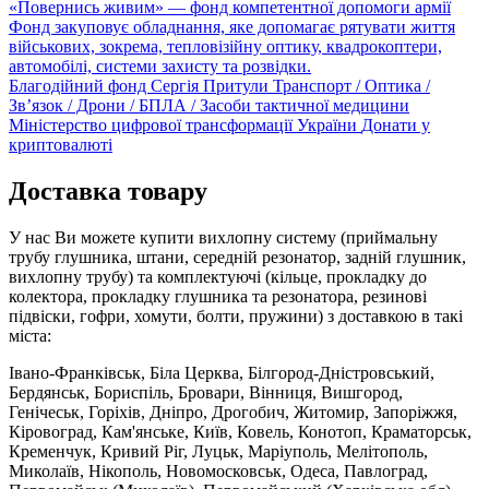
«Повернись живим» — фонд компетентної допомоги армії
Фонд закуповує обладнання, яке допомагає рятувати життя
військових, зокрема, тепловізійну оптику, квадрокоптери,
автомобілі, системи захисту та розвідки.
Благодійний фонд Сергія Притули
Транспорт / Оптика /
Зв’язок / Дрони / БПЛА / Засоби тактичної медицини
Міністерство цифрової трансформації України
Донати у
криптовалюті
Доставка товару
У нас Ви можете купити вихлопну систему (приймальну
трубу глушника, штани, середній резонатор, задній глушник,
вихлопну трубу) та комплектуючі (кільце, прокладку до
колектора, прокладку глушника та резонатора, резинові
підвіски, гофри, хомути, болти, пружини) з доставкою в такі
міста:
Івано-Франківськ, Біла Церква, Білгород-Дністровський,
Бердянськ, Бориспіль, Бровари, Вінниця, Вишгород,
Генічеськ, Горіхів, Дніпро, Дрогобич, Житомир, Запоріжжя,
Кіровоград, Кам'янське, Київ, Ковель, Конотоп, Краматорськ,
Кременчук, Кривий Ріг, Луцьк, Маріуполь, Мелітополь,
Миколаїв, Нікополь, Новомосковськ, Одеса, Павлоград,