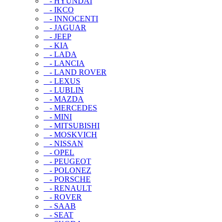
- HYUNDAI
- IKCO
- INNOCENTI
- JAGUAR
- JEEP
- KIA
- LADA
- LANCIA
- LAND ROVER
- LEXUS
- LUBLIN
- MAZDA
- MERCEDES
- MINI
- MITSUBISHI
- MOSKVICH
- NISSAN
- OPEL
- PEUGEOT
- POLONEZ
- PORSCHE
- RENAULT
- ROVER
- SAAB
- SEAT