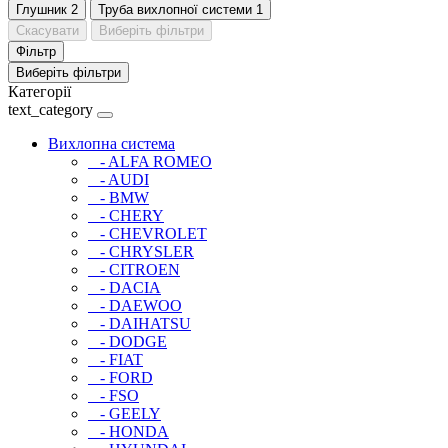
Глушник
2
Труба вихлопної системи
1
Скасувати
Виберіть фільтри
Фільтр
Виберіть фільтри
Категорії
text_category
Вихлопна система
- ALFA ROMEO
- AUDI
- BMW
- CHERY
- CHEVROLET
- CHRYSLER
- CITROEN
- DACIA
- DAEWOO
- DAIHATSU
- DODGE
- FIAT
- FORD
- FSO
- GEELY
- HONDA