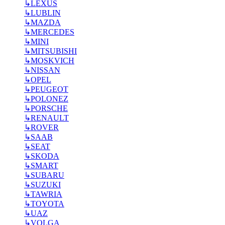
↳
LEXUS
↳
LUBLIN
↳
MAZDA
↳
MERCEDES
↳
MINI
↳
MITSUBISHI
↳
MOSKVICH
↳
NISSAN
↳
OPEL
↳
PEUGEOT
↳
POLONEZ
↳
PORSCHE
↳
RENAULT
↳
ROVER
↳
SAAB
↳
SEAT
↳
SKODA
↳
SMART
↳
SUBARU
↳
SUZUKI
↳
TAWRIA
↳
TOYOTA
↳
UAZ
↳
VOLGA