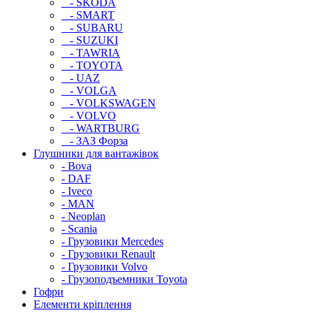
- SKODA
- SMART
- SUBARU
- SUZUKI
- TAWRIA
- TOYOTA
- UAZ
- VOLGA
- VOLKSWAGEN
- VOLVO
- WARTBURG
- ЗАЗ Форза
Глушники для вантажівок
- Bova
- DAF
- Iveco
- MAN
- Neoplan
- Scania
- Грузовики Mercedes
- Грузовики Renault
- Грузовики Volvo
- Грузоподъемники Toyota
Гофри
Елементи кріплення