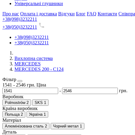
Універсальні глушники
Про нас
Оплата і доставка
Відгуки
Блог
FAQ
Контакти
Співпр
+38(098)3232211
+38(050)3232211
+38(098)3232211
+38(050)3232211
Вихлопна система
MERCEDES
MERCEDES 200 - C124
Фільтр
1541
-
2546
грн.
Ціна
-
грн.
Виробник
Polmostrów
2
SKS
1
Країна виробник
Польща
2
Україна
1
Матеріал
Алюмінізована сталь
2
Чорний метал
1
Деталь