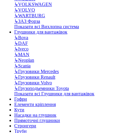
↳
VOLKSWAGEN
↳
VOLVO
↳
WARTBURG
↳
ЗАЗ Форза
Показати всі Вихлопна система
Глушники для вантажівок
↳
Bova
↳
DAF
↳
Iveco
↳
MAN
↳
Neoplan
↳
Scania
↳
Грузовики Mercedes
↳
Грузовики Renault
↳
Грузовики Volvo
↳
Грузоподъемники Toyota
Показати всі Глушники для вантажівок
Гофри
Елементи кріплення
Кути
Насадки на глушник
Прямоточні глушники
Стронгери
Труби