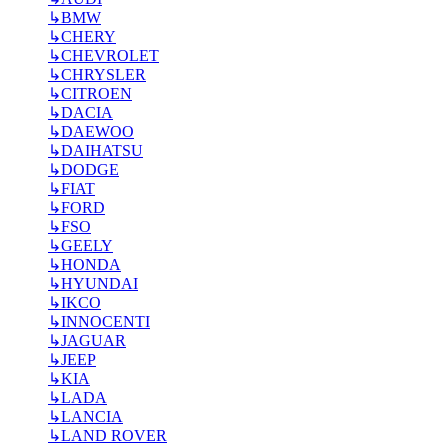
↳
BMW
↳
CHERY
↳
CHEVROLET
↳
CHRYSLER
↳
CITROEN
↳
DACIA
↳
DAEWOO
↳
DAIHATSU
↳
DODGE
↳
FIAT
↳
FORD
↳
FSO
↳
GEELY
↳
HONDA
↳
HYUNDAI
↳
IKCO
↳
INNOCENTI
↳
JAGUAR
↳
JEEP
↳
KIA
↳
LADA
↳
LANCIA
↳
LAND ROVER