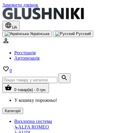
Замовити дзвінок
UA
Українська
Русский
Реєстрація
Авторизація
0
0 товар(ів) - 0 грн.
У кошику порожньо!
Категорії
Вихлопна система
↳
ALFA ROMEO
↳
AUDI