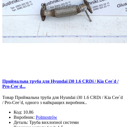
Приймальна труба для Hyundai i30 1.6 CRDi / Kia Cee`d /
Pro-Cee`d...
Товар Приймальна труба для Hyundai i30 1.6 CRDi / Kia Cee`d
/ Pro-Cee`d, одного з найкращих виробник..
Код:
10.86
Виробник:
Polmostrów
Деталь:
Труба вихлопної системи