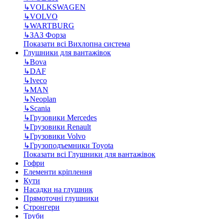
↳
VOLKSWAGEN
↳
VOLVO
↳
WARTBURG
↳
ЗАЗ Форза
Показати всі Вихлопна система
Глушники для вантажівок
↳
Bova
↳
DAF
↳
Iveco
↳
MAN
↳
Neoplan
↳
Scania
↳
Грузовики Mercedes
↳
Грузовики Renault
↳
Грузовики Volvo
↳
Грузоподъемники Toyota
Показати всі Глушники для вантажівок
Гофри
Елементи кріплення
Кути
Насадки на глушник
Прямоточні глушники
Стронгери
Труби