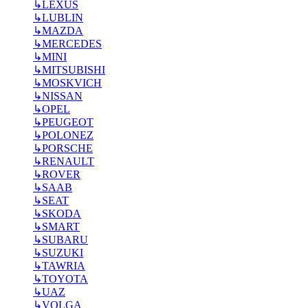
↳
LEXUS
↳
LUBLIN
↳
MAZDA
↳
MERCEDES
↳
MINI
↳
MITSUBISHI
↳
MOSKVICH
↳
NISSAN
↳
OPEL
↳
PEUGEOT
↳
POLONEZ
↳
PORSCHE
↳
RENAULT
↳
ROVER
↳
SAAB
↳
SEAT
↳
SKODA
↳
SMART
↳
SUBARU
↳
SUZUKI
↳
TAWRIA
↳
TOYOTA
↳
UAZ
↳
VOLGA