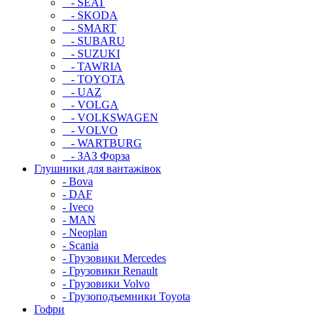
- SEAT
- SKODA
- SMART
- SUBARU
- SUZUKI
- TAWRIA
- TOYOTA
- UAZ
- VOLGA
- VOLKSWAGEN
- VOLVO
- WARTBURG
- ЗАЗ Форза
Глушники для вантажівок
- Bova
- DAF
- Iveco
- MAN
- Neoplan
- Scania
- Грузовики Mercedes
- Грузовики Renault
- Грузовики Volvo
- Грузоподъемники Toyota
Гофри