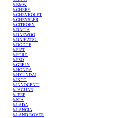
↳
BMW
↳
CHERY
↳
CHEVROLET
↳
CHRYSLER
↳
CITROEN
↳
DACIA
↳
DAEWOO
↳
DAIHATSU
↳
DODGE
↳
FIAT
↳
FORD
↳
FSO
↳
GEELY
↳
HONDA
↳
HYUNDAI
↳
IKCO
↳
INNOCENTI
↳
JAGUAR
↳
JEEP
↳
KIA
↳
LADA
↳
LANCIA
↳
LAND ROVER