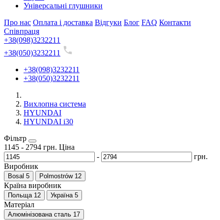
Універсальні глушники
Про нас
Оплата і доставка
Відгуки
Блог
FAQ
Контакти
Співпраця
+38(098)3232211
+38(050)3232211
+38(098)3232211
+38(050)3232211
Вихлопна система
HYUNDAI
HYUNDAI i30
Фільтр
1145
-
2794
грн.
Ціна
-
грн.
Виробник
Bosal
5
Polmostrów
12
Країна виробник
Польща
12
Україна
5
Матеріал
Алюмінізована сталь
17