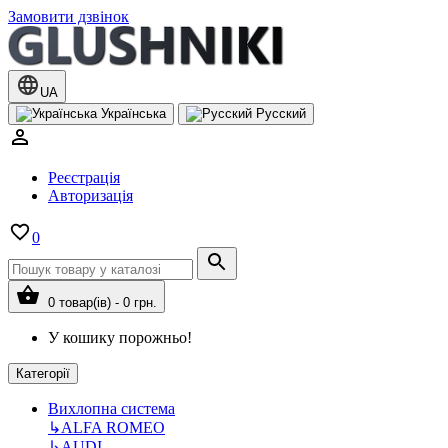
Замовити дзвінок
UA
Українська
Русский
Реєстрація
Авторизація
0
0 товар(ів) - 0 грн.
У кошику порожньо!
Категорії
Вихлопна система
↳
ALFA ROMEO
↳
AUDI