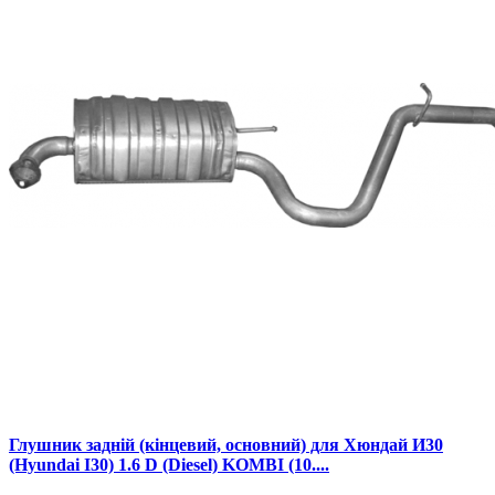
Глушник задній (кінцевий, основний) для Хюндай И30
(Hyundai I30) 1.6 D (Diesel) KOMBI (10....