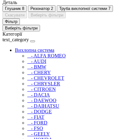
Деталь
Глушник
8
Резонатор
2
Труба вихлопної системи
7
Скасувати
Виберіть фільтри
Фільтр
Виберіть фільтри
Категорії
text_category
Вихлопна система
- ALFA ROMEO
- AUDI
- BMW
- CHERY
- CHEVROLET
- CHRYSLER
- CITROEN
- DACIA
- DAEWOO
- DAIHATSU
- DODGE
- FIAT
- FORD
- FSO
- GEELY