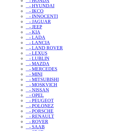
- HONDA
- HYUNDAI
- IKCO
- INNOCENTI
- JAGUAR
- JEEP
- KIA
- LADA
- LANCIA
- LAND ROVER
- LEXUS
- LUBLIN
- MAZDA
- MERCEDES
- MINI
- MITSUBISHI
- MOSKVICH
- NISSAN
- OPEL
- PEUGEOT
- POLONEZ
- PORSCHE
- RENAULT
- ROVER
- SAAB