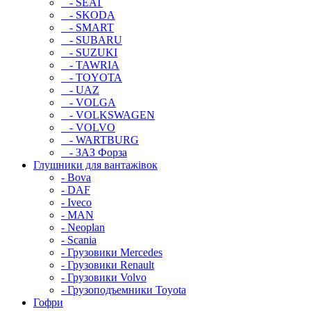
- SEAT
- SKODA
- SMART
- SUBARU
- SUZUKI
- TAWRIA
- TOYOTA
- UAZ
- VOLGA
- VOLKSWAGEN
- VOLVO
- WARTBURG
- ЗАЗ Форза
Глушники для вантажівок
- Bova
- DAF
- Iveco
- MAN
- Neoplan
- Scania
- Грузовики Mercedes
- Грузовики Renault
- Грузовики Volvo
- Грузоподъемники Toyota
Гофри