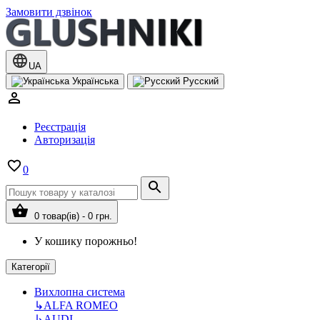
Замовити дзвінок
UA
Українська
Русский
Реєстрація
Авторизація
0
0 товар(ів) - 0 грн.
У кошику порожньо!
Категорії
Вихлопна система
↳
ALFA ROMEO
↳
AUDI