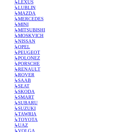
↳
LEXUS
↳
LUBLIN
↳
MAZDA
↳
MERCEDES
↳
MINI
↳
MITSUBISHI
↳
MOSKVICH
↳
NISSAN
↳
OPEL
↳
PEUGEOT
↳
POLONEZ
↳
PORSCHE
↳
RENAULT
↳
ROVER
↳
SAAB
↳
SEAT
↳
SKODA
↳
SMART
↳
SUBARU
↳
SUZUKI
↳
TAWRIA
↳
TOYOTA
↳
UAZ
↳
VOLGA