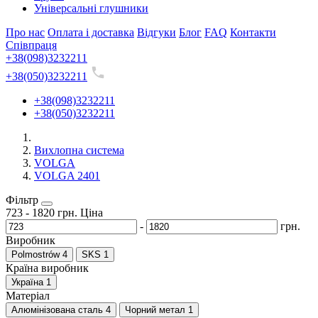
Універсальні глушники
Про нас
Оплата і доставка
Відгуки
Блог
FAQ
Контакти
Співпраця
+38(098)3232211
+38(050)3232211
+38(098)3232211
+38(050)3232211
Вихлопна система
VOLGA
VOLGA 2401
Фільтр
723
-
1820
грн.
Ціна
-
грн.
Виробник
Polmostrów
4
SKS
1
Країна виробник
Україна
1
Матеріал
Алюмінізована сталь
4
Чорний метал
1