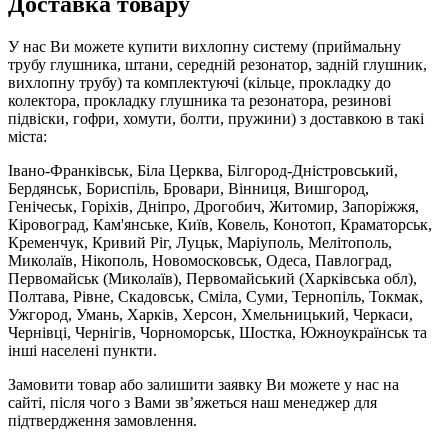
Доставка товару
У нас Ви можете купити вихлопну систему (приймальну
трубу глушника, штани, середній резонатор, задній глушник,
вихлопну трубу) та комплектуючі (кільце, прокладку до
колектора, прокладку глушника та резонатора, резинові
підвіски, гофри, хомути, болти, пружини) з доставкою в такі
міста:
Івано-Франківськ, Біла Церква, Білгород-Дністровський,
Бердянськ, Бориспіль, Бровари, Вінниця, Вишгород,
Генічеськ, Горіхів, Дніпро, Дрогобич, Житомир, Запоріжжя,
Кіровоград, Кам'янське, Київ, Ковель, Конотоп, Краматорськ,
Кременчук, Кривий Ріг, Луцьк, Маріуполь, Мелітополь,
Миколаїв, Нікополь, Новомосковськ, Одеса, Павлоград,
Первомайськ (Миколаїв), Первомайський (Харківська обл),
Полтава, Рівне, Скадовськ, Сміла, Суми, Тернопіль, Токмак,
Ужгород, Умань, Харків, Херсон, Хмельницький, Черкаси,
Чернівці, Чернігів, Чорноморськ, Шостка, Южноукраїнськ та
інші населені пункти.
Замовити товар або залишити заявку Ви можете у нас на
сайті, після чого з Вами зв’яжеться наш менеджер для
підтвердження замовлення.