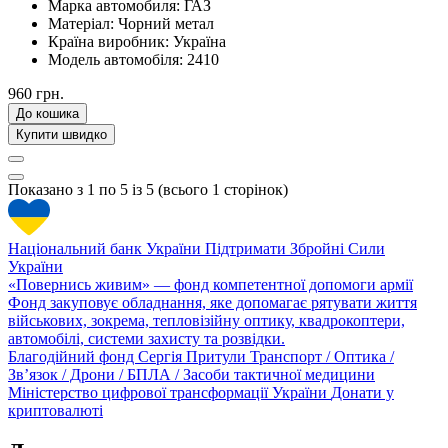
Марка автомобиля:
ГАЗ
Матеріал:
Чорний метал
Країна виробник:
Україна
Модель автомобіля:
2410
960 грн.
До кошика
Купити швидко
Показано з 1 по 5 із 5 (всього 1 сторінок)
Національний банк України
Підтримати Збройні Сили
України
«Повернись живим» — фонд компетентної допомоги армії
Фонд закуповує обладнання, яке допомагає рятувати життя
військових, зокрема, тепловізійну оптику, квадрокоптери,
автомобілі, системи захисту та розвідки.
Благодійний фонд Сергія Притули
Транспорт / Оптика /
Зв’язок / Дрони / БПЛА / Засоби тактичної медицини
Міністерство цифрової трансформації України
Донати у
криптовалюті