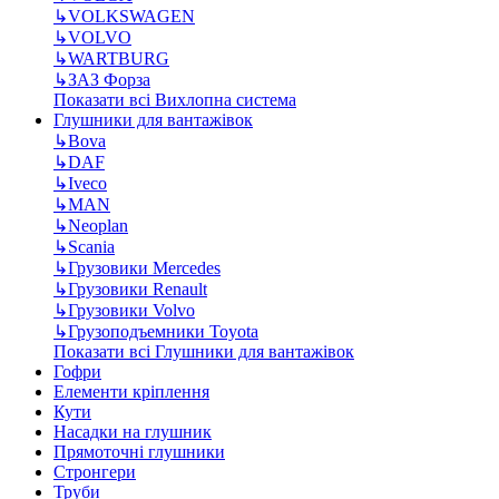
↳
VOLKSWAGEN
↳
VOLVO
↳
WARTBURG
↳
ЗАЗ Форза
Показати всі Вихлопна система
Глушники для вантажівок
↳
Bova
↳
DAF
↳
Iveco
↳
MAN
↳
Neoplan
↳
Scania
↳
Грузовики Mercedes
↳
Грузовики Renault
↳
Грузовики Volvo
↳
Грузоподъемники Toyota
Показати всі Глушники для вантажівок
Гофри
Елементи кріплення
Кути
Насадки на глушник
Прямоточні глушники
Стронгери
Труби