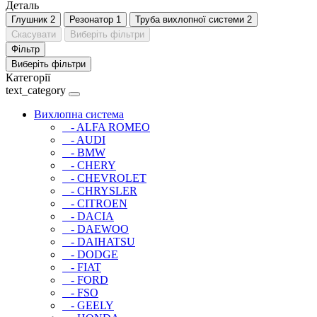
Деталь
Глушник
2
Резонатор
1
Труба вихлопної системи
2
Скасувати
Виберіть фільтри
Фільтр
Виберіть фільтри
Категорії
text_category
Вихлопна система
- ALFA ROMEO
- AUDI
- BMW
- CHERY
- CHEVROLET
- CHRYSLER
- CITROEN
- DACIA
- DAEWOO
- DAIHATSU
- DODGE
- FIAT
- FORD
- FSO
- GEELY