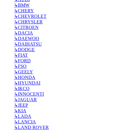
↳
BMW
↳
CHERY
↳
CHEVROLET
↳
CHRYSLER
↳
CITROEN
↳
DACIA
↳
DAEWOO
↳
DAIHATSU
↳
DODGE
↳
FIAT
↳
FORD
↳
FSO
↳
GEELY
↳
HONDA
↳
HYUNDAI
↳
IKCO
↳
INNOCENTI
↳
JAGUAR
↳
JEEP
↳
KIA
↳
LADA
↳
LANCIA
↳
LAND ROVER