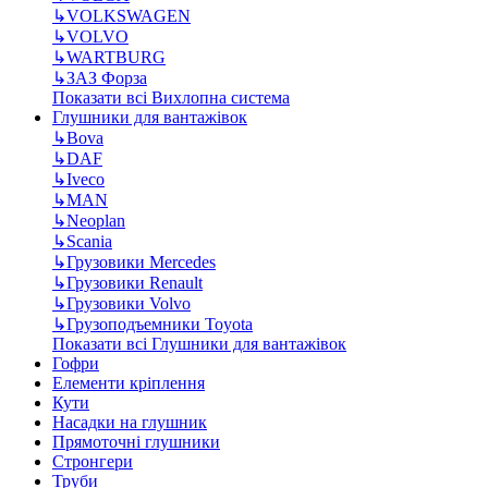
↳
VOLKSWAGEN
↳
VOLVO
↳
WARTBURG
↳
ЗАЗ Форза
Показати всі Вихлопна система
Глушники для вантажівок
↳
Bova
↳
DAF
↳
Iveco
↳
MAN
↳
Neoplan
↳
Scania
↳
Грузовики Mercedes
↳
Грузовики Renault
↳
Грузовики Volvo
↳
Грузоподъемники Toyota
Показати всі Глушники для вантажівок
Гофри
Елементи кріплення
Кути
Насадки на глушник
Прямоточні глушники
Стронгери
Труби