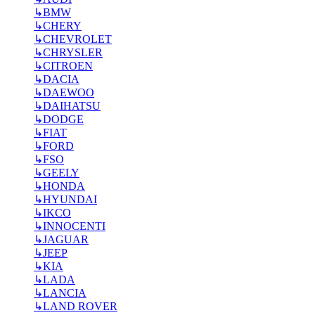
↳
BMW
↳
CHERY
↳
CHEVROLET
↳
CHRYSLER
↳
CITROEN
↳
DACIA
↳
DAEWOO
↳
DAIHATSU
↳
DODGE
↳
FIAT
↳
FORD
↳
FSO
↳
GEELY
↳
HONDA
↳
HYUNDAI
↳
IKCO
↳
INNOCENTI
↳
JAGUAR
↳
JEEP
↳
KIA
↳
LADA
↳
LANCIA
↳
LAND ROVER