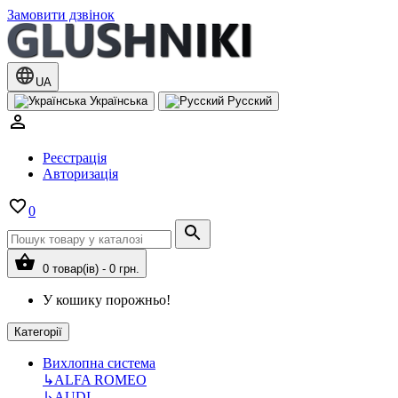
Замовити дзвінок
UA
Українська
Русский
Реєстрація
Авторизація
0
0 товар(ів) - 0 грн.
У кошику порожньо!
Категорії
Вихлопна система
↳
ALFA ROMEO
↳
AUDI