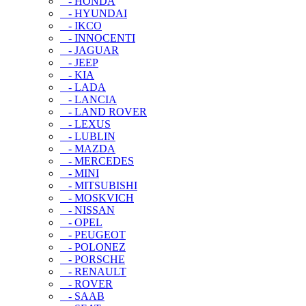
- HONDA
- HYUNDAI
- IKCO
- INNOCENTI
- JAGUAR
- JEEP
- KIA
- LADA
- LANCIA
- LAND ROVER
- LEXUS
- LUBLIN
- MAZDA
- MERCEDES
- MINI
- MITSUBISHI
- MOSKVICH
- NISSAN
- OPEL
- PEUGEOT
- POLONEZ
- PORSCHE
- RENAULT
- ROVER
- SAAB