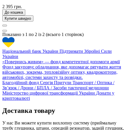
2 395 грн.
До кошика
Купити швидко
Показано з 1 по 2 із 2 (всього 1 сторінок)
Національний банк України
Підтримати Збройні Сили
України
«Повернись живим» — фонд компетентної допомоги армії
Фонд закуповує обладнання, яке допомагає рятувати життя
військових, зокрема, тепловізійну оптику, квадрокоптери,
автомобілі, системи захисту та розвідки.
Благодійний фонд Сергія Притули
Транспорт / Оптика /
Зв’язок / Дрони / БПЛА / Засоби тактичної медицини
Міністерство цифрової трансформації України
Донати у
криптовалюті
Доставка товару
У нас Ви можете купити вихлопну систему (приймальну
трубу глушника, штани, середній резонатор, задній глушник,