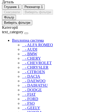
Деталь
Глушник
1
Резонатор
1
Скасувати
Виберіть фільтри
Фільтр
Виберіть фільтри
Категорії
text_category
Вихлопна система
- ALFA ROMEO
- AUDI
- BMW
- CHERY
- CHEVROLET
- CHRYSLER
- CITROEN
- DACIA
- DAEWOO
- DAIHATSU
- DODGE
- FIAT
- FORD
- FSO
- GEELY