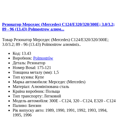
Резонатор Мерседес (Mercedes) C124/E320/320/300E; 3.0/3.2;
89 - 96 (13.43) Polmostrow алюм...
Товар Резонатор Мерседес (Mercedes) C124/E320/320/300E;
3.0/3.2; 89 - 96 (13.43) Polmostrow алюмініз..
Код:
13.43
Виробник:
Polmostrów
Деталь:
Резонатор
Номер Bosal:
175-121
Товщина металу (мм):
1,5
Тип кузова:
Купе
Марка автомобиля:
Мерседес (Mercedes)
Матеріал:
Алюмінізована сталь
Країна виробник:
Польща
Тип транспорту:
Легковий
Модель автомобіля:
300E - C124, 320 - C124, E320 - C124
Паливо:
Бензин
Рік випуску авто:
1989, 1990, 1991, 1992, 1993, 1994,
1995, 1996