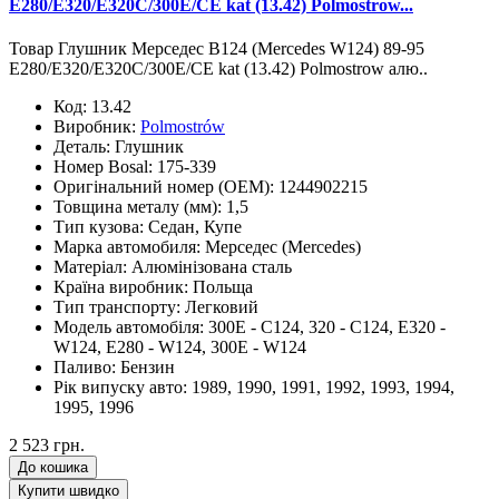
E280/E320/E320C/300E/CE kat (13.42) Polmostrow...
Товар Глушник Мерседес В124 (Mercedes W124) 89-95
E280/E320/E320C/300E/CE kat (13.42) Polmostrow алю..
Код:
13.42
Виробник:
Polmostrów
Деталь:
Глушник
Номер Bosal:
175-339
Оригінальний номер (OEM):
1244902215
Товщина металу (мм):
1,5
Тип кузова:
Седан, Купе
Марка автомобиля:
Мерседес (Mercedes)
Матеріал:
Алюмінізована сталь
Країна виробник:
Польща
Тип транспорту:
Легковий
Модель автомобіля:
300E - C124, 320 - C124, E320 -
W124, E280 - W124, 300E - W124
Паливо:
Бензин
Рік випуску авто:
1989, 1990, 1991, 1992, 1993, 1994,
1995, 1996
2 523 грн.
До кошика
Купити швидко