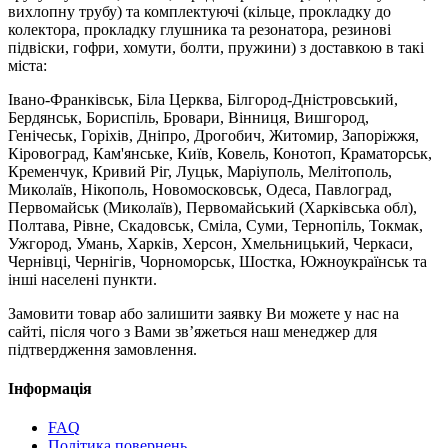
вихлопну трубу) та комплектуючі (кільце, прокладку до
колектора, прокладку глушника та резонатора, резинові
підвіски, гофри, хомути, болти, пружини) з доставкою в такі
міста:
Івано-Франківськ, Біла Церква, Білгород-Дністровський,
Бердянськ, Бориспіль, Бровари, Вінниця, Вишгород,
Генічеськ, Горіхів, Дніпро, Дрогобич, Житомир, Запоріжжя,
Кіровоград, Кам'янське, Київ, Ковель, Конотоп, Краматорськ,
Кременчук, Кривий Ріг, Луцьк, Маріуполь, Мелітополь,
Миколаїв, Нікополь, Новомосковськ, Одеса, Павлоград,
Первомайськ (Миколаїв), Первомайський (Харківська обл),
Полтава, Рівне, Скадовськ, Сміла, Суми, Тернопіль, Токмак,
Ужгород, Умань, Харків, Херсон, Хмельницький, Черкаси,
Чернівці, Чернігів, Чорноморськ, Шостка, Южноукраїнськ та
інші населені пункти.
Замовити товар або залишити заявку Ви можете у нас на
сайті, після чого з Вами зв’яжеться наш менеджер для
підтвердження замовлення.
Інформація
FAQ
Політика повернень