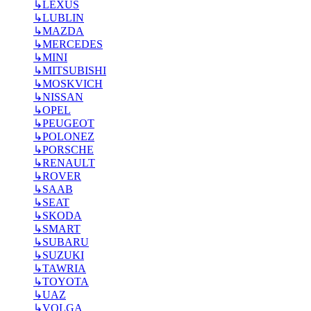
↳
LEXUS
↳
LUBLIN
↳
MAZDA
↳
MERCEDES
↳
MINI
↳
MITSUBISHI
↳
MOSKVICH
↳
NISSAN
↳
OPEL
↳
PEUGEOT
↳
POLONEZ
↳
PORSCHE
↳
RENAULT
↳
ROVER
↳
SAAB
↳
SEAT
↳
SKODA
↳
SMART
↳
SUBARU
↳
SUZUKI
↳
TAWRIA
↳
TOYOTA
↳
UAZ
↳
VOLGA