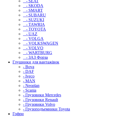
- SEAT
- SKODA
- SMART
- SUBARU
- SUZUKI
- TAWRIA
- TOYOTA
- UAZ
- VOLGA
- VOLKSWAGEN
- VOLVO
- WARTBURG
- ЗАЗ Форза
Глушники для вантажівок
- Bova
- DAF
- Iveco
- MAN
- Neoplan
- Scania
- Грузовики Mercedes
- Грузовики Renault
- Грузовики Volvo
- Грузоподъемники Toyota
Гофри