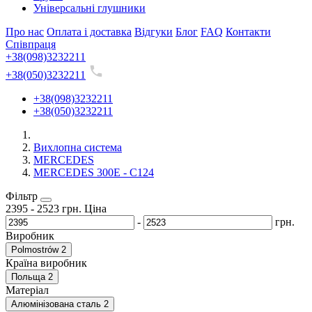
Універсальні глушники
Про нас
Оплата і доставка
Відгуки
Блог
FAQ
Контакти
Співпраця
+38(098)3232211
+38(050)3232211
+38(098)3232211
+38(050)3232211
Вихлопна система
MERCEDES
MERCEDES 300E - C124
Фільтр
2395
-
2523
грн.
Ціна
-
грн.
Виробник
Polmostrów
2
Країна виробник
Польща
2
Матеріал
Алюмінізована сталь
2