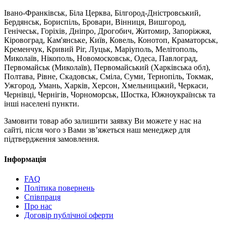
Івано-Франківськ, Біла Церква, Білгород-Дністровський,
Бердянськ, Бориспіль, Бровари, Вінниця, Вишгород,
Генічеськ, Горіхів, Дніпро, Дрогобич, Житомир, Запоріжжя,
Кіровоград, Кам'янське, Київ, Ковель, Конотоп, Краматорськ,
Кременчук, Кривий Ріг, Луцьк, Маріуполь, Мелітополь,
Миколаїв, Нікополь, Новомосковськ, Одеса, Павлоград,
Первомайськ (Миколаїв), Первомайський (Харківська обл),
Полтава, Рівне, Скадовськ, Сміла, Суми, Тернопіль, Токмак,
Ужгород, Умань, Харків, Херсон, Хмельницький, Черкаси,
Чернівці, Чернігів, Чорноморськ, Шостка, Южноукраїнськ та
інші населені пункти.
Замовити товар або залишити заявку Ви можете у нас на
сайті, після чого з Вами зв’яжеться наш менеджер для
підтвердження замовлення.
Інформація
FAQ
Політика повернень
Співпраця
Про нас
Договір публічної оферти