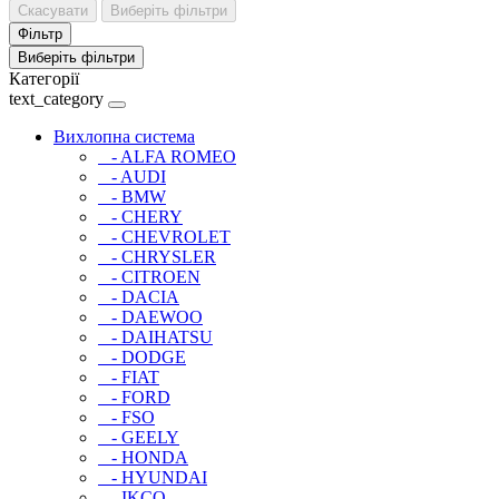
Скасувати
Виберіть фільтри
Фільтр
Виберіть фільтри
Категорії
text_category
Вихлопна система
- ALFA ROMEO
- AUDI
- BMW
- CHERY
- CHEVROLET
- CHRYSLER
- CITROEN
- DACIA
- DAEWOO
- DAIHATSU
- DODGE
- FIAT
- FORD
- FSO
- GEELY
- HONDA
- HYUNDAI
- IKCO