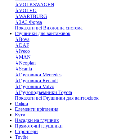
↳
VOLKSWAGEN
↳
VOLVO
↳
WARTBURG
↳
ЗАЗ Форза
Показати всі Вихлопна система
Глушники для вантажівок
↳
Bova
↳
DAF
↳
Iveco
↳
MAN
↳
Neoplan
↳
Scania
↳
Грузовики Mercedes
↳
Грузовики Renault
↳
Грузовики Volvo
↳
Грузоподъемники Toyota
Показати всі Глушники для вантажівок
Гофри
Елементи кріплення
Кути
Насадки на глушник
Прямоточні глушники
Стронгери
Труби