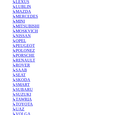
↳
LEXUS
↳
LUBLIN
↳
MAZDA
↳
MERCEDES
↳
MINI
↳
MITSUBISHI
↳
MOSKVICH
↳
NISSAN
↳
OPEL
↳
PEUGEOT
↳
POLONEZ
↳
PORSCHE
↳
RENAULT
↳
ROVER
↳
SAAB
↳
SEAT
↳
SKODA
↳
SMART
↳
SUBARU
↳
SUZUKI
↳
TAWRIA
↳
TOYOTA
↳
UAZ
↳
VOLGA