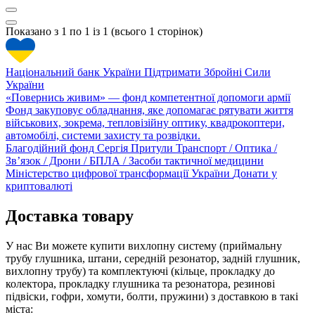
Показано з 1 по 1 із 1 (всього 1 сторінок)
Національний банк України
Підтримати Збройні Сили
України
«Повернись живим» — фонд компетентної допомоги армії
Фонд закуповує обладнання, яке допомагає рятувати життя
військових, зокрема, тепловізійну оптику, квадрокоптери,
автомобілі, системи захисту та розвідки.
Благодійний фонд Сергія Притули
Транспорт / Оптика /
Зв’язок / Дрони / БПЛА / Засоби тактичної медицини
Міністерство цифрової трансформації України
Донати у
криптовалюті
Доставка товару
У нас Ви можете купити вихлопну систему (приймальну
трубу глушника, штани, середній резонатор, задній глушник,
вихлопну трубу) та комплектуючі (кільце, прокладку до
колектора, прокладку глушника та резонатора, резинові
підвіски, гофри, хомути, болти, пружини) з доставкою в такі
міста: