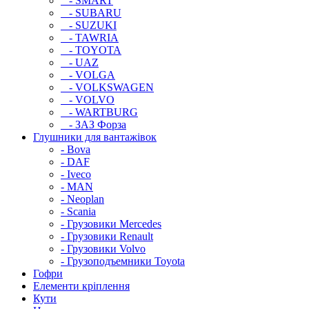
- SMART
- SUBARU
- SUZUKI
- TAWRIA
- TOYOTA
- UAZ
- VOLGA
- VOLKSWAGEN
- VOLVO
- WARTBURG
- ЗАЗ Форза
Глушники для вантажівок
- Bova
- DAF
- Iveco
- MAN
- Neoplan
- Scania
- Грузовики Mercedes
- Грузовики Renault
- Грузовики Volvo
- Грузоподъемники Toyota
Гофри
Елементи кріплення
Кути