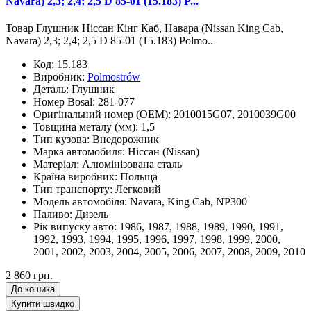
Navara) 2,3; 2,4; 2,5 D 85-01 (15.183) P...
Товар Глушник Ніссан Кінг Каб, Навара (Nissan King Cab,
Navara) 2,3; 2,4; 2,5 D 85-01 (15.183) Polmo..
Код:
15.183
Виробник:
Polmostrów
Деталь:
Глушник
Номер Bosal:
281-077
Оригінальний номер (OEM):
2010015G07, 2010039G00
Товщина металу (мм):
1,5
Тип кузова:
Внедорожник
Марка автомобиля:
Ніссан (Nissan)
Матеріал:
Алюмінізована сталь
Країна виробник:
Польща
Тип транспорту:
Легковий
Модель автомобіля:
Navara, King Cab, NP300
Паливо:
Дизель
Рік випуску авто:
1986, 1987, 1988, 1989, 1990, 1991,
1992, 1993, 1994, 1995, 1996, 1997, 1998, 1999, 2000,
2001, 2002, 2003, 2004, 2005, 2006, 2007, 2008, 2009, 2010
2 860 грн.
До кошика
Купити швидко