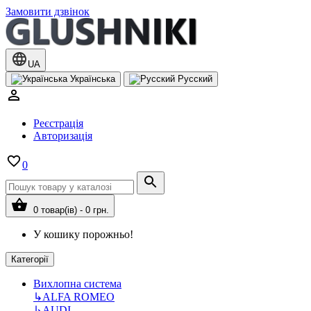
Замовити дзвінок
UA
Українська
Русский
Реєстрація
Авторизація
0
0 товар(ів) - 0 грн.
У кошику порожньо!
Категорії
Вихлопна система
↳
ALFA ROMEO
↳
AUDI