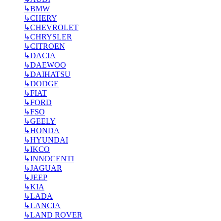
↳
BMW
↳
CHERY
↳
CHEVROLET
↳
CHRYSLER
↳
CITROEN
↳
DACIA
↳
DAEWOO
↳
DAIHATSU
↳
DODGE
↳
FIAT
↳
FORD
↳
FSO
↳
GEELY
↳
HONDA
↳
HYUNDAI
↳
IKCO
↳
INNOCENTI
↳
JAGUAR
↳
JEEP
↳
KIA
↳
LADA
↳
LANCIA
↳
LAND ROVER