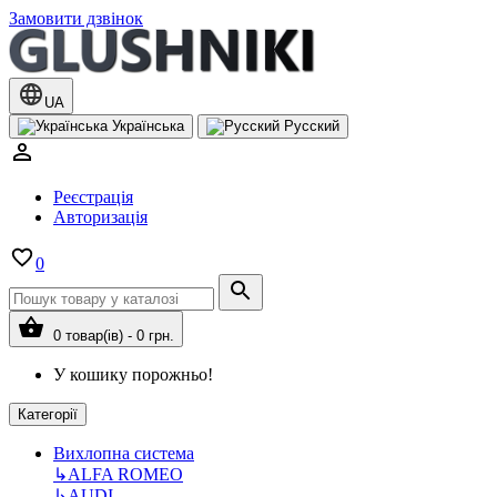
Замовити дзвінок
UA
Українська
Русский
Реєстрація
Авторизація
0
0 товар(ів) - 0 грн.
У кошику порожньо!
Категорії
Вихлопна система
↳
ALFA ROMEO
↳
AUDI