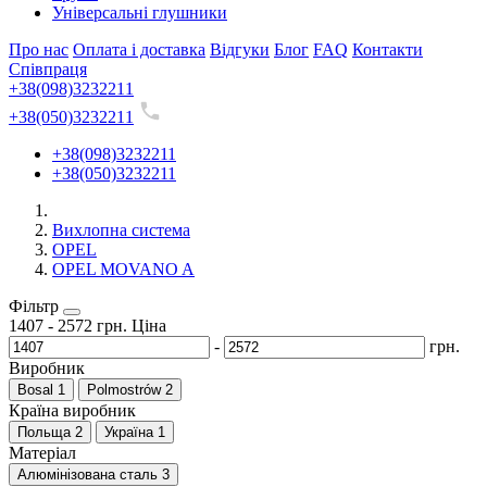
Універсальні глушники
Про нас
Оплата і доставка
Відгуки
Блог
FAQ
Контакти
Співпраця
+38(098)3232211
+38(050)3232211
+38(098)3232211
+38(050)3232211
Вихлопна система
OPEL
OPEL MOVANO A
Фільтр
1407
-
2572
грн.
Ціна
-
грн.
Виробник
Bosal
1
Polmostrów
2
Країна виробник
Польща
2
Україна
1
Матеріал
Алюмінізована сталь
3