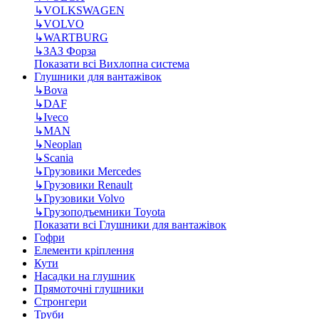
↳
VOLKSWAGEN
↳
VOLVO
↳
WARTBURG
↳
ЗАЗ Форза
Показати всі Вихлопна система
Глушники для вантажівок
↳
Bova
↳
DAF
↳
Iveco
↳
MAN
↳
Neoplan
↳
Scania
↳
Грузовики Mercedes
↳
Грузовики Renault
↳
Грузовики Volvo
↳
Грузоподъемники Toyota
Показати всі Глушники для вантажівок
Гофри
Елементи кріплення
Кути
Насадки на глушник
Прямоточні глушники
Стронгери
Труби