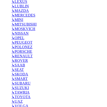
↳
LEXUS
↳
LUBLIN
↳
MAZDA
↳
MERCEDES
↳
MINI
↳
MITSUBISHI
↳
MOSKVICH
↳
NISSAN
↳
OPEL
↳
PEUGEOT
↳
POLONEZ
↳
PORSCHE
↳
RENAULT
↳
ROVER
↳
SAAB
↳
SEAT
↳
SKODA
↳
SMART
↳
SUBARU
↳
SUZUKI
↳
TAWRIA
↳
TOYOTA
↳
UAZ
↳
VOLGA