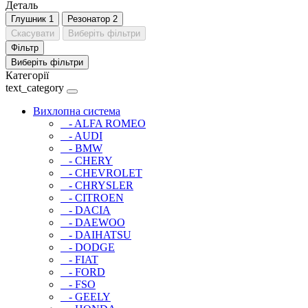
Деталь
Глушник
1
Резонатор
2
Скасувати
Виберіть фільтри
Фільтр
Виберіть фільтри
Категорії
text_category
Вихлопна система
- ALFA ROMEO
- AUDI
- BMW
- CHERY
- CHEVROLET
- CHRYSLER
- CITROEN
- DACIA
- DAEWOO
- DAIHATSU
- DODGE
- FIAT
- FORD
- FSO
- GEELY