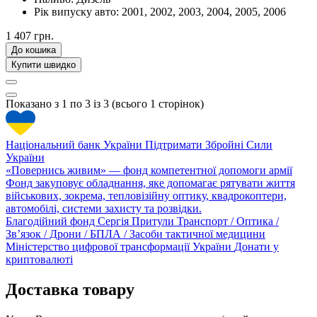
Рік випуску авто:
2001, 2002, 2003, 2004, 2005, 2006
1 407 грн.
До кошика
Купити швидко
Показано з 1 по 3 із 3 (всього 1 сторінок)
Національний банк України
Підтримати Збройні Сили
України
«Повернись живим» — фонд компетентної допомоги армії
Фонд закуповує обладнання, яке допомагає рятувати життя
військових, зокрема, тепловізійну оптику, квадрокоптери,
автомобілі, системи захисту та розвідки.
Благодійний фонд Сергія Притули
Транспорт / Оптика /
Зв’язок / Дрони / БПЛА / Засоби тактичної медицини
Міністерство цифрової трансформації України
Донати у
криптовалюті
Доставка товару