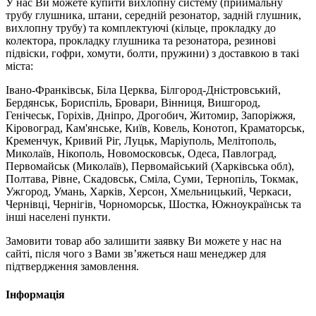
У нас Ви можете купити вихлопну систему (приймальну
трубу глушника, штани, середній резонатор, задній глушник,
вихлопну трубу) та комплектуючі (кільце, прокладку до
колектора, прокладку глушника та резонатора, резинові
підвіски, гофри, хомути, болти, пружини) з доставкою в такі
міста:
Івано-Франківськ, Біла Церква, Білгород-Дністровський,
Бердянськ, Бориспіль, Бровари, Вінниця, Вишгород,
Генічеськ, Горіхів, Дніпро, Дрогобич, Житомир, Запоріжжя,
Кіровоград, Кам'янське, Київ, Ковель, Конотоп, Краматорськ,
Кременчук, Кривий Ріг, Луцьк, Маріуполь, Мелітополь,
Миколаїв, Нікополь, Новомосковськ, Одеса, Павлоград,
Первомайськ (Миколаїв), Первомайський (Харківська обл),
Полтава, Рівне, Скадовськ, Сміла, Суми, Тернопіль, Токмак,
Ужгород, Умань, Харків, Херсон, Хмельницький, Черкаси,
Чернівці, Чернігів, Чорноморськ, Шостка, Южноукраїнськ та
інші населені пункти.
Замовити товар або залишити заявку Ви можете у нас на
сайті, після чого з Вами зв’яжеться наш менеджер для
підтвердження замовлення.
Інформація