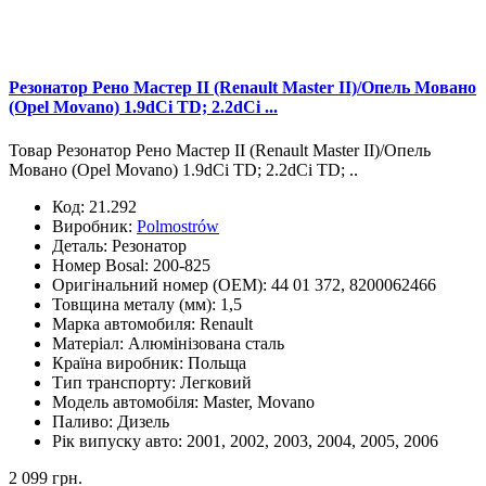
Резонатор Рено Мастер II (Renault Master II)/Опель Мовано
(Opel Movano) 1.9dCi TD; 2.2dCi ...
Товар Резонатор Рено Мастер II (Renault Master II)/Опель
Мовано (Opel Movano) 1.9dCi TD; 2.2dCi TD; ..
Код:
21.292
Виробник:
Polmostrów
Деталь:
Резонатор
Номер Bosal:
200-825
Оригінальний номер (OEM):
44 01 372, 8200062466
Товщина металу (мм):
1,5
Марка автомобиля:
Renault
Матеріал:
Алюмінізована сталь
Країна виробник:
Польща
Тип транспорту:
Легковий
Модель автомобіля:
Master, Movano
Паливо:
Дизель
Рік випуску авто:
2001, 2002, 2003, 2004, 2005, 2006
2 099 грн.