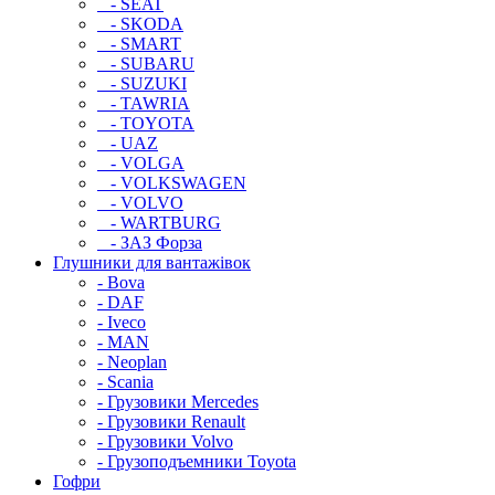
- SEAT
- SKODA
- SMART
- SUBARU
- SUZUKI
- TAWRIA
- TOYOTA
- UAZ
- VOLGA
- VOLKSWAGEN
- VOLVO
- WARTBURG
- ЗАЗ Форза
Глушники для вантажівок
- Bova
- DAF
- Iveco
- MAN
- Neoplan
- Scania
- Грузовики Mercedes
- Грузовики Renault
- Грузовики Volvo
- Грузоподъемники Toyota
Гофри