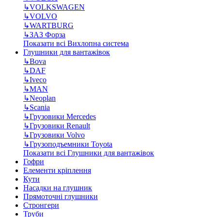
↳
VOLKSWAGEN
↳
VOLVO
↳
WARTBURG
↳
ЗАЗ Форза
Показати всі Вихлопна система
Глушники для вантажівок
↳
Bova
↳
DAF
↳
Iveco
↳
MAN
↳
Neoplan
↳
Scania
↳
Грузовики Mercedes
↳
Грузовики Renault
↳
Грузовики Volvo
↳
Грузоподъемники Toyota
Показати всі Глушники для вантажівок
Гофри
Елементи кріплення
Кути
Насадки на глушник
Прямоточні глушники
Стронгери
Труби