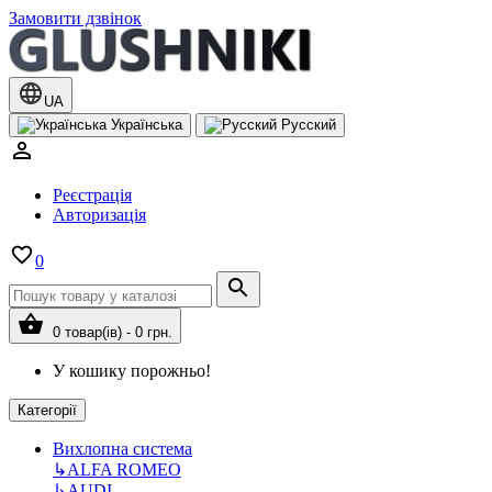
Замовити дзвінок
UA
Українська
Русский
Реєстрація
Авторизація
0
0 товар(ів) - 0 грн.
У кошику порожньо!
Категорії
Вихлопна система
↳
ALFA ROMEO
↳
AUDI