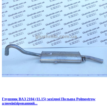
Глушник ВАЗ 2104 (11.15) західної Польща Polmostrow
алюмінізірованний...