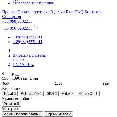
Універсальні глушники
Про нас
Оплата і доставка
Відгуки
Блог
FAQ
Контакти
Співпраця
+38(098)3232211
+38(050)3232211
+38(098)3232211
+38(050)3232211
Вихлопна система
LADA
LADA 2104
Фільтр
550
-
1390
грн.
Ціна
-
грн.
Виробник
Bosal
3
Polmostrów
4
SKS
3
Videx
2
Мотор Січ
1
Країна виробник
Україна
6
Матеріал
Алюмінізована сталь
7
Чорний метал
3