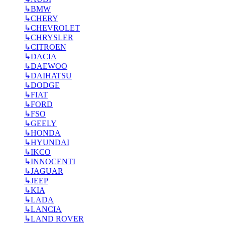
↳
BMW
↳
CHERY
↳
CHEVROLET
↳
CHRYSLER
↳
CITROEN
↳
DACIA
↳
DAEWOO
↳
DAIHATSU
↳
DODGE
↳
FIAT
↳
FORD
↳
FSO
↳
GEELY
↳
HONDA
↳
HYUNDAI
↳
IKCO
↳
INNOCENTI
↳
JAGUAR
↳
JEEP
↳
KIA
↳
LADA
↳
LANCIA
↳
LAND ROVER