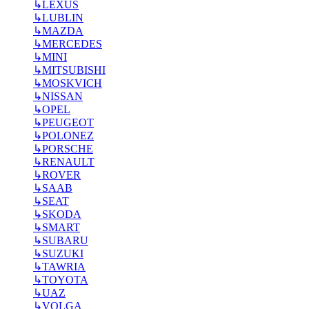
↳
LEXUS
↳
LUBLIN
↳
MAZDA
↳
MERCEDES
↳
MINI
↳
MITSUBISHI
↳
MOSKVICH
↳
NISSAN
↳
OPEL
↳
PEUGEOT
↳
POLONEZ
↳
PORSCHE
↳
RENAULT
↳
ROVER
↳
SAAB
↳
SEAT
↳
SKODA
↳
SMART
↳
SUBARU
↳
SUZUKI
↳
TAWRIA
↳
TOYOTA
↳
UAZ
↳
VOLGA