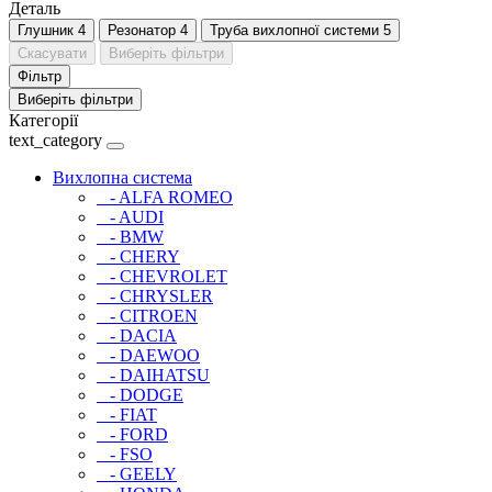
Деталь
Глушник
4
Резонатор
4
Труба вихлопної системи
5
Скасувати
Виберіть фільтри
Фільтр
Виберіть фільтри
Категорії
text_category
Вихлопна система
- ALFA ROMEO
- AUDI
- BMW
- CHERY
- CHEVROLET
- CHRYSLER
- CITROEN
- DACIA
- DAEWOO
- DAIHATSU
- DODGE
- FIAT
- FORD
- FSO
- GEELY