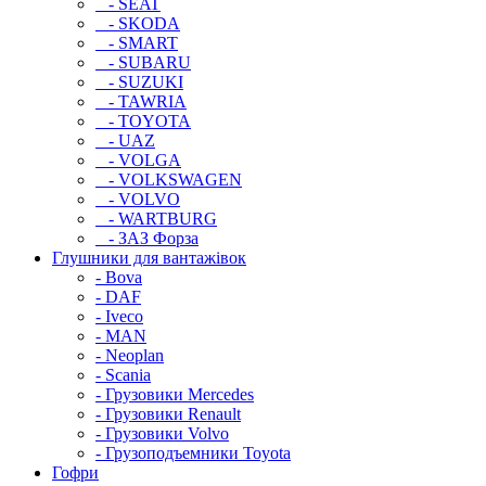
- SEAT
- SKODA
- SMART
- SUBARU
- SUZUKI
- TAWRIA
- TOYOTA
- UAZ
- VOLGA
- VOLKSWAGEN
- VOLVO
- WARTBURG
- ЗАЗ Форза
Глушники для вантажівок
- Bova
- DAF
- Iveco
- MAN
- Neoplan
- Scania
- Грузовики Mercedes
- Грузовики Renault
- Грузовики Volvo
- Грузоподъемники Toyota
Гофри