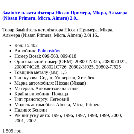
Замінітель каталізатора Ніссан Примера, Мікра, Альмера
(Nissan Primera, Micra, Almera) 2.0...
Товар Замінітель каталізатора Ніссан Примера, Мікра,
Альмера (Nissan Primera, Micra, Almera) 2.0i 16..
Код:
15.402
Виробник:
Polmostrów
Номер Bosal:
099-563, 099-818
Оригінальний номер (OEM):
208001N325, 2080070J25,
2080074C28, 208021C726, 20802-3J025, 20802-7J525
Товщина металу (мм):
1,5
Тип кузова:
Седан, Універсал, Хетчбек
Марка автомобиля:
Ніссан (Nissan)
Матеріал:
Алюмінізована сталь
Країна виробник:
Польща
Тип транспорту:
Легковий
Модель автомобіля:
Almera, Micra, Primera
Паливо:
Бензин
Рік випуску авто:
1995, 1996, 1997, 1998, 1999, 2000,
2001, 2002
1 505 грн.