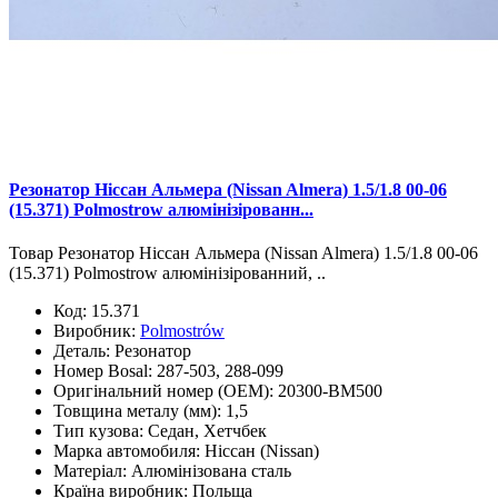
Резонатор Ніссан Альмера (Nissan Almera) 1.5/1.8 00-06
(15.371) Polmostrow алюмінізірованн...
Товар Резонатор Ніссан Альмера (Nissan Almera) 1.5/1.8 00-06
(15.371) Polmostrow алюмінізірованний, ..
Код:
15.371
Виробник:
Polmostrów
Деталь:
Резонатор
Номер Bosal:
287-503, 288-099
Оригінальний номер (OEM):
20300-BM500
Товщина металу (мм):
1,5
Тип кузова:
Седан, Хетчбек
Марка автомобиля:
Ніссан (Nissan)
Матеріал:
Алюмінізована сталь
Країна виробник:
Польща