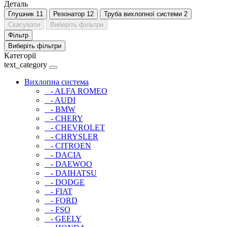
Деталь
Глушник
11
Резонатор
12
Труба вихлопної системи
2
Скасувати
Виберіть фільтри
Фільтр
Виберіть фільтри
Категорії
text_category
Вихлопна система
- ALFA ROMEO
- AUDI
- BMW
- CHERY
- CHEVROLET
- CHRYSLER
- CITROEN
- DACIA
- DAEWOO
- DAIHATSU
- DODGE
- FIAT
- FORD
- FSO
- GEELY