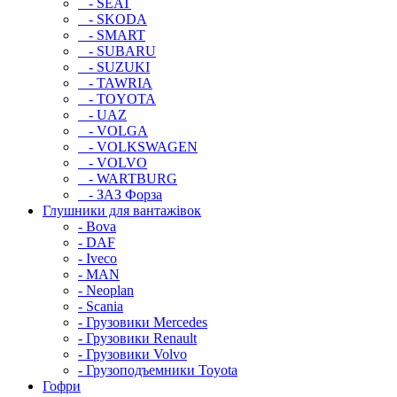
- SEAT
- SKODA
- SMART
- SUBARU
- SUZUKI
- TAWRIA
- TOYOTA
- UAZ
- VOLGA
- VOLKSWAGEN
- VOLVO
- WARTBURG
- ЗАЗ Форза
Глушники для вантажівок
- Bova
- DAF
- Iveco
- MAN
- Neoplan
- Scania
- Грузовики Mercedes
- Грузовики Renault
- Грузовики Volvo
- Грузоподъемники Toyota
Гофри