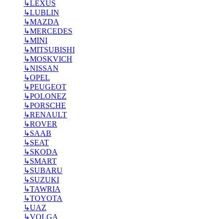
↳
LEXUS
↳
LUBLIN
↳
MAZDA
↳
MERCEDES
↳
MINI
↳
MITSUBISHI
↳
MOSKVICH
↳
NISSAN
↳
OPEL
↳
PEUGEOT
↳
POLONEZ
↳
PORSCHE
↳
RENAULT
↳
ROVER
↳
SAAB
↳
SEAT
↳
SKODA
↳
SMART
↳
SUBARU
↳
SUZUKI
↳
TAWRIA
↳
TOYOTA
↳
UAZ
↳
VOLGA