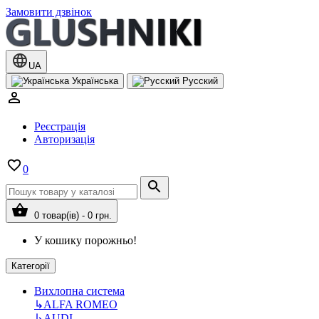
Замовити дзвінок
UA
Українська
Русский
Реєстрація
Авторизація
0
0 товар(ів) - 0 грн.
У кошику порожньо!
Категорії
Вихлопна система
↳
ALFA ROMEO
↳
AUDI