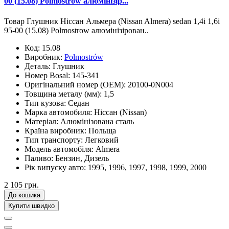
00 (15.08) Polmostrow алюмінізір...
Товар Глушник Ніссан Альмера (Nissan Almera) sedan 1,4i 1,6i
95-00 (15.08) Polmostrow алюмінізірован..
Код:
15.08
Виробник:
Polmostrów
Деталь:
Глушник
Номер Bosal:
145-341
Оригінальний номер (OEM):
20100-0N004
Товщина металу (мм):
1,5
Тип кузова:
Седан
Марка автомобиля:
Ніссан (Nissan)
Матеріал:
Алюмінізована сталь
Країна виробник:
Польща
Тип транспорту:
Легковий
Модель автомобіля:
Almera
Паливо:
Бензин, Дизель
Рік випуску авто:
1995, 1996, 1997, 1998, 1999, 2000
2 105 грн.
До кошика
Купити швидко