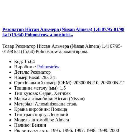
Резонатор Ніссан Альмера (Nissan Almera) 1.4i 07/95-01/98
kat (15.64) Polmostrow алюмінізі...
Товар Резонатор Ніссан Альмера (Nissan Almera) 1.4i 07/95-
01/98 kat (15.64) Polmostrow алюмінізірова..
Код:
15.64
Виробник:
Polmostrów
Деталь:
Резонатор
Номер Bosal:
283-341
Оригінальний номер (OEM):
203000N210, 203000N211
Товщина металу (мм):
1,5
Тип кузова:
Седан, Хетчбек
Марка автомобиля:
Ніссан (Nissan)
Матеріал:
Алюмінізована сталь
Країна виробник:
Польща
Тип транспорту:
Легковий
Модель автомобіля:
Almera
Паливо:
Бензин
Рік випуску авто:
1995, 1996, 1997, 1998, 1999, 2000