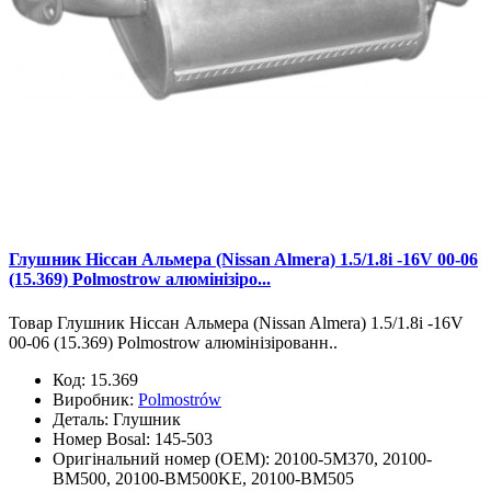
Глушник Ніссан Альмера (Nissan Almera) 1.5/1.8i -16V 00-06
(15.369) Polmostrow алюмінізіро...
Товар Глушник Ніссан Альмера (Nissan Almera) 1.5/1.8i -16V
00-06 (15.369) Polmostrow алюмінізірованн..
Код:
15.369
Виробник:
Polmostrów
Деталь:
Глушник
Номер Bosal:
145-503
Оригінальний номер (OEM):
20100-5M370, 20100-
BM500, 20100-BM500KE, 20100-BM505