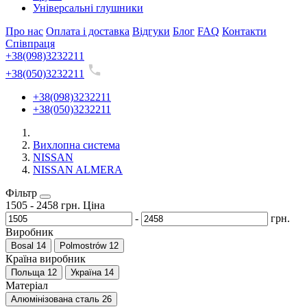
Універсальні глушники
Про нас
Оплата і доставка
Відгуки
Блог
FAQ
Контакти
Співпраця
+38(098)3232211
+38(050)3232211
+38(098)3232211
+38(050)3232211
Вихлопна система
NISSAN
NISSAN ALMERA
Фільтр
1505
-
2458
грн.
Ціна
-
грн.
Виробник
Bosal
14
Polmostrów
12
Країна виробник
Польща
12
Україна
14
Матеріал
Алюмінізована сталь
26