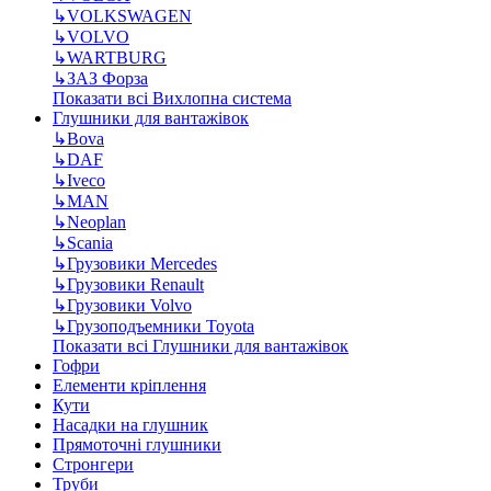
↳
VOLKSWAGEN
↳
VOLVO
↳
WARTBURG
↳
ЗАЗ Форза
Показати всі Вихлопна система
Глушники для вантажівок
↳
Bova
↳
DAF
↳
Iveco
↳
MAN
↳
Neoplan
↳
Scania
↳
Грузовики Mercedes
↳
Грузовики Renault
↳
Грузовики Volvo
↳
Грузоподъемники Toyota
Показати всі Глушники для вантажівок
Гофри
Елементи кріплення
Кути
Насадки на глушник
Прямоточні глушники
Стронгери
Труби