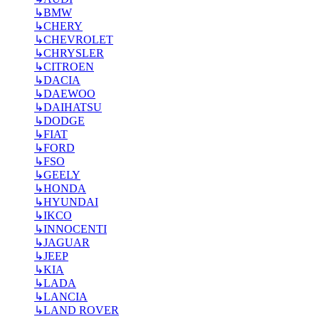
↳
BMW
↳
CHERY
↳
CHEVROLET
↳
CHRYSLER
↳
CITROEN
↳
DACIA
↳
DAEWOO
↳
DAIHATSU
↳
DODGE
↳
FIAT
↳
FORD
↳
FSO
↳
GEELY
↳
HONDA
↳
HYUNDAI
↳
IKCO
↳
INNOCENTI
↳
JAGUAR
↳
JEEP
↳
KIA
↳
LADA
↳
LANCIA
↳
LAND ROVER