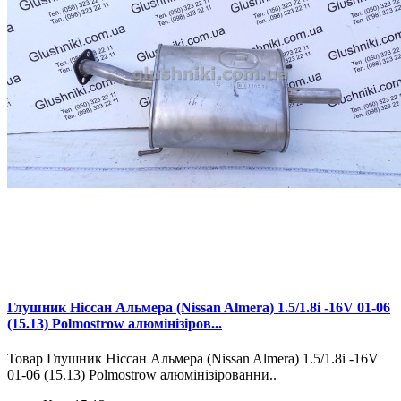
Глушник Ніссан Альмера (Nissan Almera) 1.5/1.8i -16V 01-06
(15.13) Polmostrow алюмінізіров...
Товар Глушник Ніссан Альмера (Nissan Almera) 1.5/1.8i -16V
01-06 (15.13) Polmostrow алюмінізірованни..