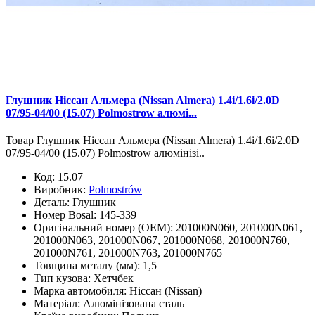
Глушник Ніссан Альмера (Nissan Almera) 1.4i/1.6i/2.0D
07/95-04/00 (15.07) Polmostrow алюмі...
Товар Глушник Ніссан Альмера (Nissan Almera) 1.4i/1.6i/2.0D
07/95-04/00 (15.07) Polmostrow алюмінізі..
Код:
15.07
Виробник:
Polmostrów
Деталь:
Глушник
Номер Bosal:
145-339
Оригінальний номер (OEM):
201000N060, 201000N061,
201000N063, 201000N067, 201000N068, 201000N760,
201000N761, 201000N763, 201000N765
Товщина металу (мм):
1,5
Тип кузова:
Хетчбек
Марка автомобиля:
Ніссан (Nissan)
Матеріал:
Алюмінізована сталь