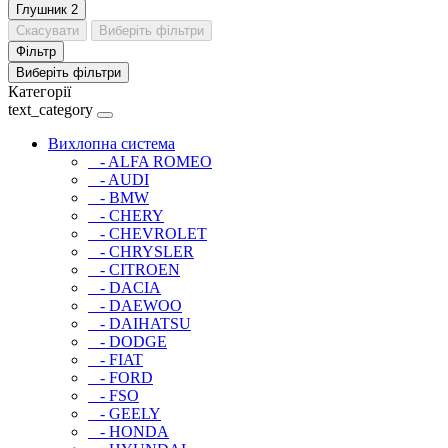
Глушник
2
Скасувати
Виберіть фільтри
Фільтр
Виберіть фільтри
Категорії
text_category
Вихлопна система
- ALFA ROMEO
- AUDI
- BMW
- CHERY
- CHEVROLET
- CHRYSLER
- CITROEN
- DACIA
- DAEWOO
- DAIHATSU
- DODGE
- FIAT
- FORD
- FSO
- GEELY
- HONDA