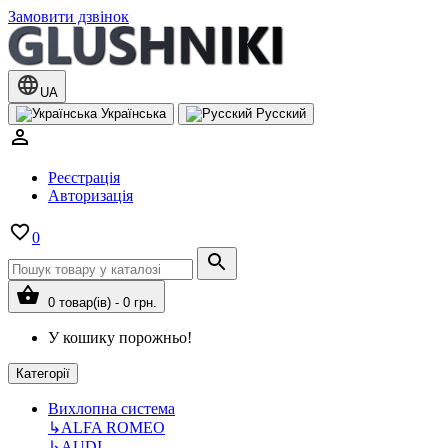
Замовити дзвінок
UA
Українська
Русский
Реєстрація
Авторизація
0
0 товар(ів) - 0 грн.
У кошику порожньо!
Категорії
Вихлопна система
↳
ALFA ROMEO
↳
AUDI