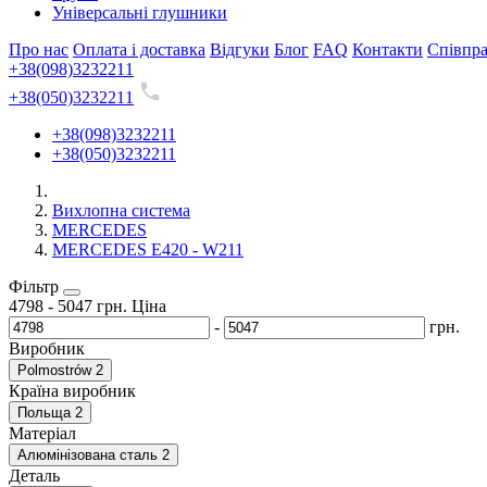
Універсальні глушники
Про нас
Оплата і доставка
Відгуки
Блог
FAQ
Контакти
Співпр
+38(098)3232211
+38(050)3232211
+38(098)3232211
+38(050)3232211
Вихлопна система
MERCEDES
MERCEDES E420 - W211
Фільтр
4798
-
5047
грн.
Ціна
-
грн.
Виробник
Polmostrów
2
Країна виробник
Польща
2
Матеріал
Алюмінізована сталь
2
Деталь