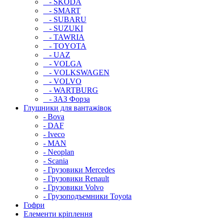
- SKODA
- SMART
- SUBARU
- SUZUKI
- TAWRIA
- TOYOTA
- UAZ
- VOLGA
- VOLKSWAGEN
- VOLVO
- WARTBURG
- ЗАЗ Форза
Глушники для вантажівок
- Bova
- DAF
- Iveco
- MAN
- Neoplan
- Scania
- Грузовики Mercedes
- Грузовики Renault
- Грузовики Volvo
- Грузоподъемники Toyota
Гофри
Елементи кріплення