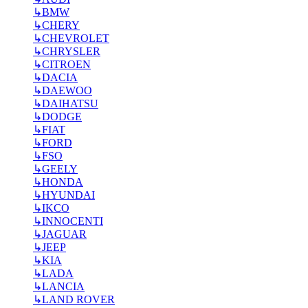
↳
BMW
↳
CHERY
↳
CHEVROLET
↳
CHRYSLER
↳
CITROEN
↳
DACIA
↳
DAEWOO
↳
DAIHATSU
↳
DODGE
↳
FIAT
↳
FORD
↳
FSO
↳
GEELY
↳
HONDA
↳
HYUNDAI
↳
IKCO
↳
INNOCENTI
↳
JAGUAR
↳
JEEP
↳
KIA
↳
LADA
↳
LANCIA
↳
LAND ROVER