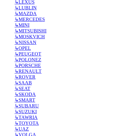
↳
LEXUS
↳
LUBLIN
↳
MAZDA
↳
MERCEDES
↳
MINI
↳
MITSUBISHI
↳
MOSKVICH
↳
NISSAN
↳
OPEL
↳
PEUGEOT
↳
POLONEZ
↳
PORSCHE
↳
RENAULT
↳
ROVER
↳
SAAB
↳
SEAT
↳
SKODA
↳
SMART
↳
SUBARU
↳
SUZUKI
↳
TAWRIA
↳
TOYOTA
↳
UAZ
↳
VOLGA