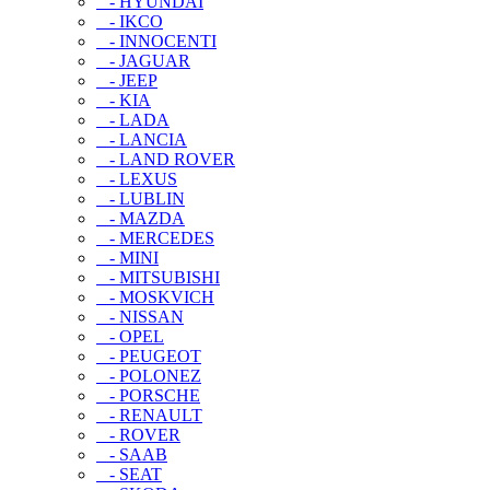
- HYUNDAI
- IKCO
- INNOCENTI
- JAGUAR
- JEEP
- KIA
- LADA
- LANCIA
- LAND ROVER
- LEXUS
- LUBLIN
- MAZDA
- MERCEDES
- MINI
- MITSUBISHI
- MOSKVICH
- NISSAN
- OPEL
- PEUGEOT
- POLONEZ
- PORSCHE
- RENAULT
- ROVER
- SAAB
- SEAT