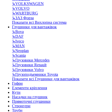
↳
VOLKSWAGEN
↳
VOLVO
↳
WARTBURG
↳
ЗАЗ Форза
Показати всі Вихлопна система
Глушники для вантажівок
↳
Bova
↳
DAF
↳
Iveco
↳
MAN
↳
Neoplan
↳
Scania
↳
Грузовики Mercedes
↳
Грузовики Renault
↳
Грузовики Volvo
↳
Грузоподъемники Toyota
Показати всі Глушники для вантажівок
Гофри
Елементи кріплення
Кути
Насадки на глушник
Прямоточні глушники
Стронгери
Труби