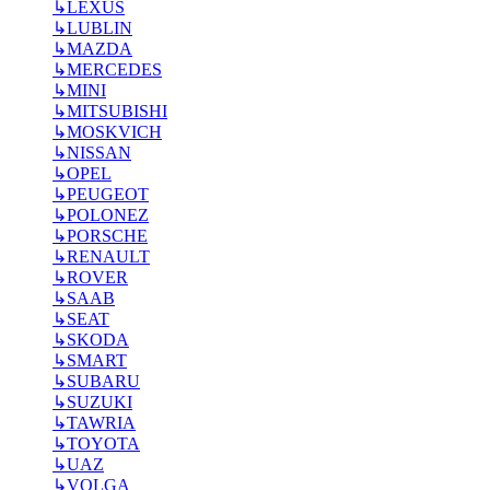
↳
LEXUS
↳
LUBLIN
↳
MAZDA
↳
MERCEDES
↳
MINI
↳
MITSUBISHI
↳
MOSKVICH
↳
NISSAN
↳
OPEL
↳
PEUGEOT
↳
POLONEZ
↳
PORSCHE
↳
RENAULT
↳
ROVER
↳
SAAB
↳
SEAT
↳
SKODA
↳
SMART
↳
SUBARU
↳
SUZUKI
↳
TAWRIA
↳
TOYOTA
↳
UAZ
↳
VOLGA