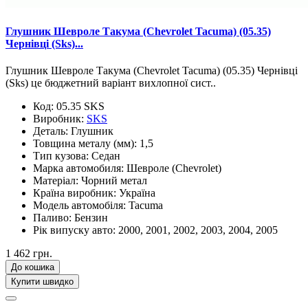
Глушник Шевроле Такума (Chevrolet Tacuma) (05.35)
Чернівці (Sks)...
Глушник Шевроле Такума (Chevrolet Tacuma) (05.35) Чернівці
(Sks) це бюджетний варіант вихлопної сист..
Код:
05.35 SKS
Виробник:
SKS
Деталь:
Глушник
Товщина металу (мм):
1,5
Тип кузова:
Седан
Марка автомобиля:
Шевроле (Chevrolet)
Матеріал:
Чорний метал
Країна виробник:
Україна
Модель автомобіля:
Tacuma
Паливо:
Бензин
Рік випуску авто:
2000, 2001, 2002, 2003, 2004, 2005
1 462 грн.
До кошика
Купити швидко