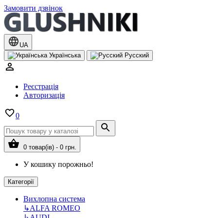
Замовити дзвінок
UA
Українська
Русский
Реєстрація
Авторизація
0
0 товар(ів) - 0 грн.
У кошику порожньо!
Категорії
Вихлопна система
↳
ALFA ROMEO
↳
AUDI