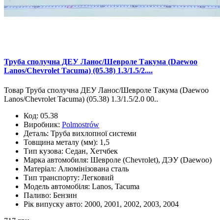
Труба сполучна ДЕУ Ланос/Шевроле Такума (Daewoo
Lanos/Chevrolet Tacuma) (05.38) 1.3/1.5/2....
Товар Труба сполучна ДЕУ Ланос/Шевроле Такума (Daewoo
Lanos/Chevrolet Tacuma) (05.38) 1.3/1.5/2.0 00..
Код:
05.38
Виробник:
Polmostrów
Деталь:
Труба вихлопної системи
Товщина металу (мм):
1,5
Тип кузова:
Седан, Хетчбек
Марка автомобиля:
Шевроле (Chevrolet), ДЭУ (Daewoo)
Матеріал:
Алюмінізована сталь
Тип транспорту:
Легковий
Модель автомобіля:
Lanos, Tacuma
Паливо:
Бензин
Рік випуску авто:
2000, 2001, 2002, 2003, 2004