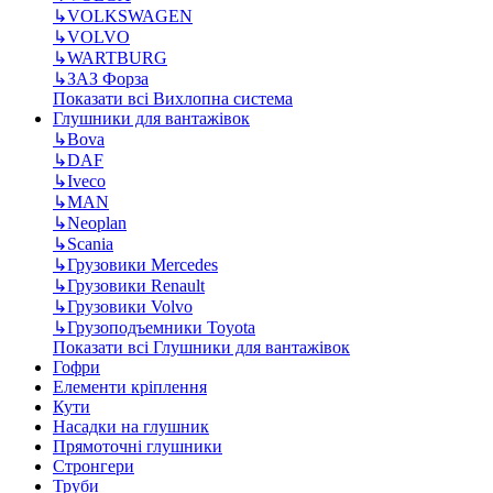
↳
VOLKSWAGEN
↳
VOLVO
↳
WARTBURG
↳
ЗАЗ Форза
Показати всі Вихлопна система
Глушники для вантажівок
↳
Bova
↳
DAF
↳
Iveco
↳
MAN
↳
Neoplan
↳
Scania
↳
Грузовики Mercedes
↳
Грузовики Renault
↳
Грузовики Volvo
↳
Грузоподъемники Toyota
Показати всі Глушники для вантажівок
Гофри
Елементи кріплення
Кути
Насадки на глушник
Прямоточні глушники
Стронгери
Труби