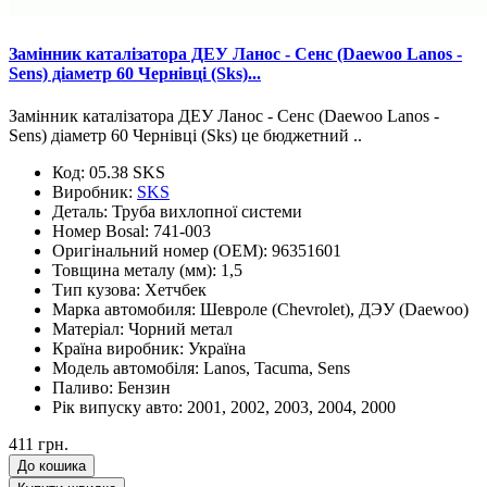
Замінник каталізатора ДЕУ Ланос - Сенс (Daewoo Lanos -
Sens) діаметр 60 Чернівці (Sks)...
Замінник каталізатора ДЕУ Ланос - Сенс (Daewoo Lanos -
Sens) діаметр 60 Чернівці (Sks) це бюджетний ..
Код:
05.38 SKS
Виробник:
SKS
Деталь:
Труба вихлопної системи
Номер Bosal:
741-003
Оригінальний номер (OEM):
96351601
Товщина металу (мм):
1,5
Тип кузова:
Хетчбек
Марка автомобиля:
Шевроле (Chevrolet), ДЭУ (Daewoo)
Матеріал:
Чорний метал
Країна виробник:
Україна
Модель автомобіля:
Lanos, Tacuma, Sens
Паливо:
Бензин
Рік випуску авто:
2001, 2002, 2003, 2004, 2000
411 грн.
До кошика