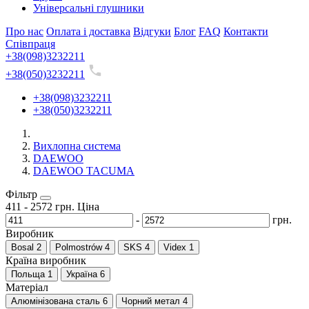
Універсальні глушники
Про нас
Оплата і доставка
Відгуки
Блог
FAQ
Контакти
Співпраця
+38(098)3232211
+38(050)3232211
+38(098)3232211
+38(050)3232211
Вихлопна система
DAEWOO
DAEWOO TACUMA
Фільтр
411
-
2572
грн.
Ціна
-
грн.
Виробник
Bosal
2
Polmostrów
4
SKS
4
Videx
1
Країна виробник
Польща
1
Україна
6
Матеріал
Алюмінізована сталь
6
Чорний метал
4