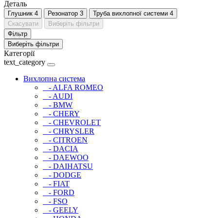
Деталь
Глушник
4
Резонатор
3
Труба вихлопної системи
4
Скасувати
Виберіть фільтри
Фільтр
Виберіть фільтри
Категорії
text_category
Вихлопна система
- ALFA ROMEO
- AUDI
- BMW
- CHERY
- CHEVROLET
- CHRYSLER
- CITROEN
- DACIA
- DAEWOO
- DAIHATSU
- DODGE
- FIAT
- FORD
- FSO
- GEELY