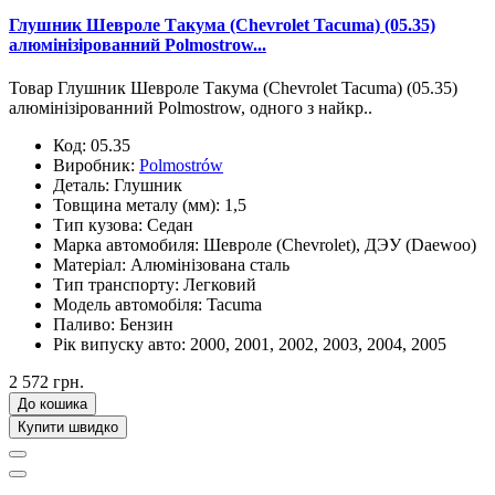
Глушник Шевроле Такума (Chevrolet Tacuma) (05.35)
алюмінізірованний Polmostrow...
Товар Глушник Шевроле Такума (Chevrolet Tacuma) (05.35)
алюмінізірованний Polmostrow, одного з найкр..
Код:
05.35
Виробник:
Polmostrów
Деталь:
Глушник
Товщина металу (мм):
1,5
Тип кузова:
Седан
Марка автомобиля:
Шевроле (Chevrolet), ДЭУ (Daewoo)
Матеріал:
Алюмінізована сталь
Тип транспорту:
Легковий
Модель автомобіля:
Tacuma
Паливо:
Бензин
Рік випуску авто:
2000, 2001, 2002, 2003, 2004, 2005
2 572 грн.
До кошика
Купити швидко