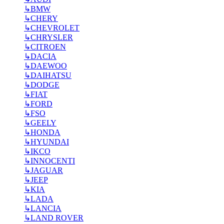
↳
BMW
↳
CHERY
↳
CHEVROLET
↳
CHRYSLER
↳
CITROEN
↳
DACIA
↳
DAEWOO
↳
DAIHATSU
↳
DODGE
↳
FIAT
↳
FORD
↳
FSO
↳
GEELY
↳
HONDA
↳
HYUNDAI
↳
IKCO
↳
INNOCENTI
↳
JAGUAR
↳
JEEP
↳
KIA
↳
LADA
↳
LANCIA
↳
LAND ROVER