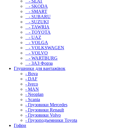
- SEAT
- SKODA
- SMART
- SUBARU
- SUZUKI
- TAWRIA
- TOYOTA
- UAZ
- VOLGA
- VOLKSWAGEN
- VOLVO
- WARTBURG
- ЗАЗ Форза
Глушники для вантажівок
- Bova
- DAF
- Iveco
- MAN
- Neoplan
- Scania
- Грузовики Mercedes
- Грузовики Renault
- Грузовики Volvo
- Грузоподъемники Toyota
Гофри