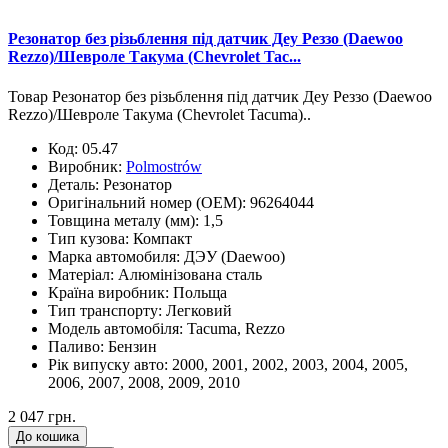
Резонатор без різьблення під датчик Деу Реззо (Daewoo
Rezzo)/Шевроле Такума (Chevrolet Tac...
Товар Резонатор без різьблення під датчик Деу Реззо (Daewoo
Rezzo)/Шевроле Такума (Chevrolet Tacuma)..
Код:
05.47
Виробник:
Polmostrów
Деталь:
Резонатор
Оригінальний номер (OEM):
96264044
Товщина металу (мм):
1,5
Тип кузова:
Компакт
Марка автомобиля:
ДЭУ (Daewoo)
Матеріал:
Алюмінізована сталь
Країна виробник:
Польща
Тип транспорту:
Легковий
Модель автомобіля:
Tacuma, Rezzo
Паливо:
Бензин
Рік випуску авто:
2000, 2001, 2002, 2003, 2004, 2005,
2006, 2007, 2008, 2009, 2010
2 047 грн.
До кошика