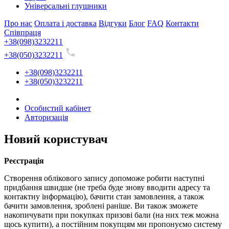
Універсальні глушники
Про нас
Оплата і доставка
Відгуки
Блог
FAQ
Контакти
Співпраця
+38(098)3232211
+38(050)3232211
+38(098)3232211
+38(050)3232211
Особистий кабінет
Авторизація
Новий користувач
Реєстрація
Створення облікового запису допоможе робити наступні
придбання швидше (не треба буде знову вводити адресу та
контактну інформацію), бачити стан замовлення, а також
бачити замовлення, зроблені раніше. Ви також зможете
накопичувати при покупках призові бали (на них теж можна
щось купити), а постійним покупцям ми пропонуємо систему