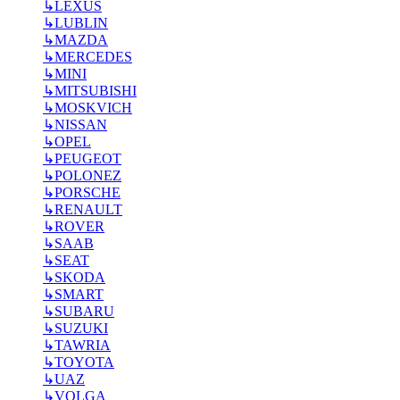
↳
LEXUS
↳
LUBLIN
↳
MAZDA
↳
MERCEDES
↳
MINI
↳
MITSUBISHI
↳
MOSKVICH
↳
NISSAN
↳
OPEL
↳
PEUGEOT
↳
POLONEZ
↳
PORSCHE
↳
RENAULT
↳
ROVER
↳
SAAB
↳
SEAT
↳
SKODA
↳
SMART
↳
SUBARU
↳
SUZUKI
↳
TAWRIA
↳
TOYOTA
↳
UAZ
↳
VOLGA