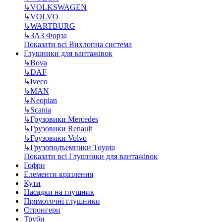
↳
VOLKSWAGEN
↳
VOLVO
↳
WARTBURG
↳
ЗАЗ Форза
Показати всі Вихлопна система
Глушники для вантажівок
↳
Bova
↳
DAF
↳
Iveco
↳
MAN
↳
Neoplan
↳
Scania
↳
Грузовики Mercedes
↳
Грузовики Renault
↳
Грузовики Volvo
↳
Грузоподъемники Toyota
Показати всі Глушники для вантажівок
Гофри
Елементи кріплення
Кути
Насадки на глушник
Прямоточні глушники
Стронгери
Труби