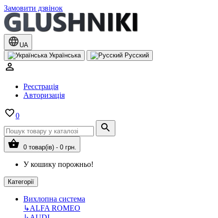
Замовити дзвінок
UA
Українська
Русский
Реєстрація
Авторизація
0
0 товар(ів) - 0 грн.
У кошику порожньо!
Категорії
Вихлопна система
↳
ALFA ROMEO
↳
AUDI