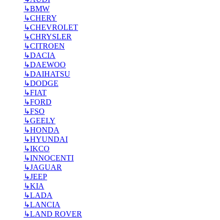
↳
BMW
↳
CHERY
↳
CHEVROLET
↳
CHRYSLER
↳
CITROEN
↳
DACIA
↳
DAEWOO
↳
DAIHATSU
↳
DODGE
↳
FIAT
↳
FORD
↳
FSO
↳
GEELY
↳
HONDA
↳
HYUNDAI
↳
IKCO
↳
INNOCENTI
↳
JAGUAR
↳
JEEP
↳
KIA
↳
LADA
↳
LANCIA
↳
LAND ROVER