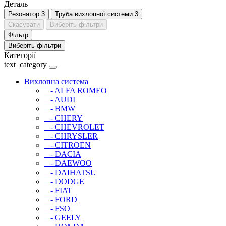
Деталь
Резонатор
3
Труба вихлопної системи
3
Скасувати
Виберіть фільтри
Фільтр
Виберіть фільтри
Категорії
text_category
Вихлопна система
- ALFA ROMEO
- AUDI
- BMW
- CHERY
- CHEVROLET
- CHRYSLER
- CITROEN
- DACIA
- DAEWOO
- DAIHATSU
- DODGE
- FIAT
- FORD
- FSO
- GEELY