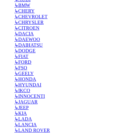
↳
BMW
↳
CHERY
↳
CHEVROLET
↳
CHRYSLER
↳
CITROEN
↳
DACIA
↳
DAEWOO
↳
DAIHATSU
↳
DODGE
↳
FIAT
↳
FORD
↳
FSO
↳
GEELY
↳
HONDA
↳
HYUNDAI
↳
IKCO
↳
INNOCENTI
↳
JAGUAR
↳
JEEP
↳
KIA
↳
LADA
↳
LANCIA
↳
LAND ROVER