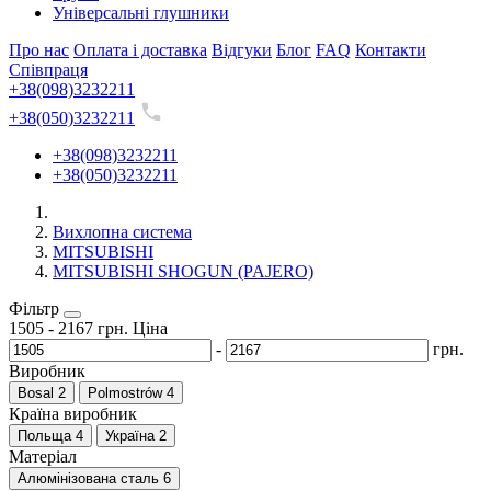
Універсальні глушники
Про нас
Оплата і доставка
Відгуки
Блог
FAQ
Контакти
Співпраця
+38(098)3232211
+38(050)3232211
+38(098)3232211
+38(050)3232211
Вихлопна система
MITSUBISHI
MITSUBISHI SHOGUN (PAJERO)
Фільтр
1505
-
2167
грн.
Ціна
-
грн.
Виробник
Bosal
2
Polmostrów
4
Країна виробник
Польща
4
Україна
2
Матеріал
Алюмінізована сталь
6