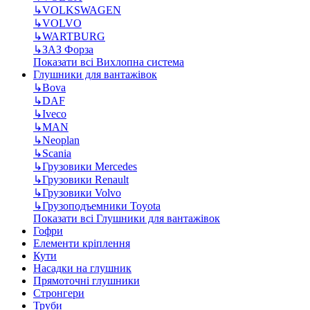
↳
VOLKSWAGEN
↳
VOLVO
↳
WARTBURG
↳
ЗАЗ Форза
Показати всі Вихлопна система
Глушники для вантажівок
↳
Bova
↳
DAF
↳
Iveco
↳
MAN
↳
Neoplan
↳
Scania
↳
Грузовики Mercedes
↳
Грузовики Renault
↳
Грузовики Volvo
↳
Грузоподъемники Toyota
Показати всі Глушники для вантажівок
Гофри
Елементи кріплення
Кути
Насадки на глушник
Прямоточні глушники
Стронгери
Труби