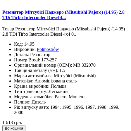
Резонатор Мітсубісі Паджеро (Mitsubishi Pajero) (14.95) 2.8
TDi Tirbo Intercooler Diesel 4...
Товар Резонатор Мітсубісі Паджеро (Mitsubishi Pajero) (14.95)
2.8 TDi Tirbo Intercooler Diesel 4x4 0..
Код:
14.95
Виробник:
Polmostrów
Деталь:
Резонатор
Номер Bosal:
177-257
Оригінальний номер (OEM):
MR 332070
Товщина металу (мм):
1,5
Марка автомобиля:
Мітсубісі (Mitsubishi)
Матеріал:
Алюмінізована сталь
Країна виробник:
Польща
Тип транспорту:
Легковий
Модель автомобіля:
Pajero, Montero
Паливо:
Дизель
Рік випуску авто:
1994, 1995, 1996, 1997, 1998, 1999,
2000
1 613 грн.
До кошика