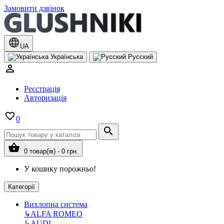
Замовити дзвінок
UA
Українська
Русский
Реєстрація
Авторизація
0
0 товар(ів) - 0 грн.
У кошику порожньо!
Категорії
Вихлопна система
↳
ALFA ROMEO
↳
AUDI