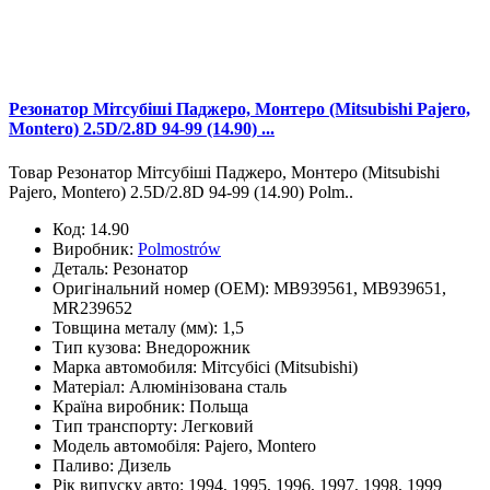
Резонатор Мітсубіші Паджеро, Монтеро (Mitsubishi Pajero,
Montero) 2.5D/2.8D 94-99 (14.90) ...
Товар Резонатор Мітсубіші Паджеро, Монтеро (Mitsubishi
Pajero, Montero) 2.5D/2.8D 94-99 (14.90) Polm..
Код:
14.90
Виробник:
Polmostrów
Деталь:
Резонатор
Оригінальний номер (OEM):
MB939561, MB939651,
MR239652
Товщина металу (мм):
1,5
Тип кузова:
Внедорожник
Марка автомобиля:
Мітсубісі (Mitsubishi)
Матеріал:
Алюмінізована сталь
Країна виробник:
Польща
Тип транспорту:
Легковий
Модель автомобіля:
Pajero, Montero
Паливо:
Дизель
Рік випуску авто:
1994, 1995, 1996, 1997, 1998, 1999