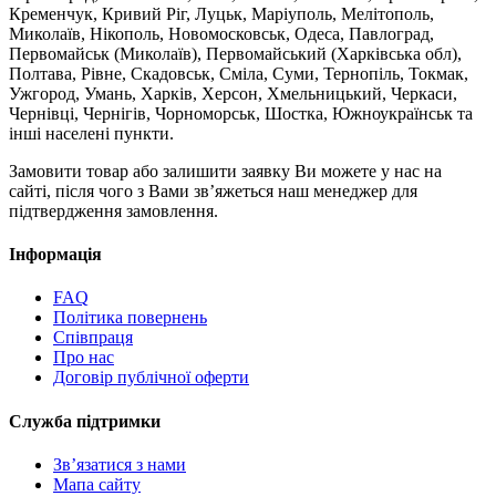
Кременчук, Кривий Ріг, Луцьк, Маріуполь, Мелітополь,
Миколаїв, Нікополь, Новомосковськ, Одеса, Павлоград,
Первомайськ (Миколаїв), Первомайський (Харківська обл),
Полтава, Рівне, Скадовськ, Сміла, Суми, Тернопіль, Токмак,
Ужгород, Умань, Харків, Херсон, Хмельницький, Черкаси,
Чернівці, Чернігів, Чорноморськ, Шостка, Южноукраїнськ та
інші населені пункти.
Замовити товар або залишити заявку Ви можете у нас на
сайті, після чого з Вами зв’яжеться наш менеджер для
підтвердження замовлення.
Інформація
FAQ
Політика повернень
Співпраця
Про нас
Договір публічної оферти
Служба підтримки
Зв’язатися з нами
Мапа сайту