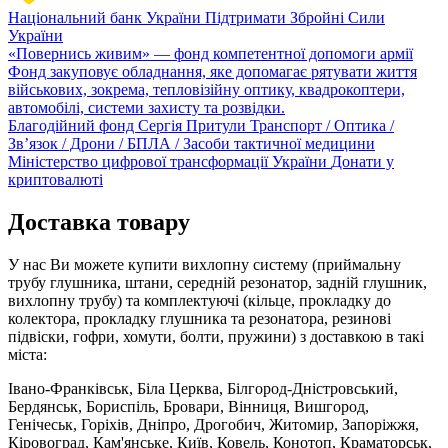
Національний банк України
Підтримати Збройні Сили
України
«Повернись живим» — фонд компетентної допомоги армії
Фонд закуповує обладнання, яке допомагає рятувати життя
військових, зокрема, тепловізійну оптику, квадрокоптери,
автомобілі, системи захисту та розвідки.
Благодійний фонд Сергія Притули
Транспорт / Оптика /
Зв’язок / Дрони / БПЛА / Засоби тактичної медицини
Міністерство цифрової трансформації України
Донати у
криптовалюті
Доставка товару
У нас Ви можете купити вихлопну систему (приймальну
трубу глушника, штани, середній резонатор, задній глушник,
вихлопну трубу) та комплектуючі (кільце, прокладку до
колектора, прокладку глушника та резонатора, резинові
підвіски, гофри, хомути, болти, пружини) з доставкою в такі
міста:
Івано-Франківськ, Біла Церква, Білгород-Дністровський,
Бердянськ, Бориспіль, Бровари, Вінниця, Вишгород,
Генічеськ, Горіхів, Дніпро, Дрогобич, Житомир, Запоріжжя,
Кіровоград, Кам'янське, Київ, Ковель, Конотоп, Краматорськ,