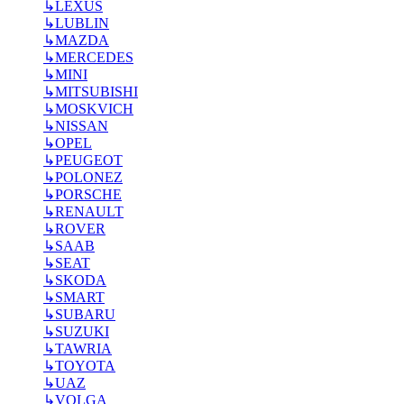
↳
LEXUS
↳
LUBLIN
↳
MAZDA
↳
MERCEDES
↳
MINI
↳
MITSUBISHI
↳
MOSKVICH
↳
NISSAN
↳
OPEL
↳
PEUGEOT
↳
POLONEZ
↳
PORSCHE
↳
RENAULT
↳
ROVER
↳
SAAB
↳
SEAT
↳
SKODA
↳
SMART
↳
SUBARU
↳
SUZUKI
↳
TAWRIA
↳
TOYOTA
↳
UAZ
↳
VOLGA