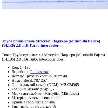
Труба приймальна Мітсубісі Паджеро (Mitsubishi Pajero)
(14.136) 2.8 TDi Turbo Intercooler ...
Товар Труба приймальна Мітсубісі Паджеро (Mitsubishi Pajero)
(14.136) 2.8 TDi Turbo Intercooler Dies..
Код:
14.136
Виробник:
Polmostrów
Деталь:
Труба вихлопної системи
Номер Bosal:
787-257
Оригінальний номер (OEM):
MB 924365
Товщина металу (мм):
1,5
Марка автомобиля:
Мітсубісі (Mitsubishi)
Матеріал:
Алюмінізована сталь
Країна виробник:
Польща
Тип транспорту:
Легковий