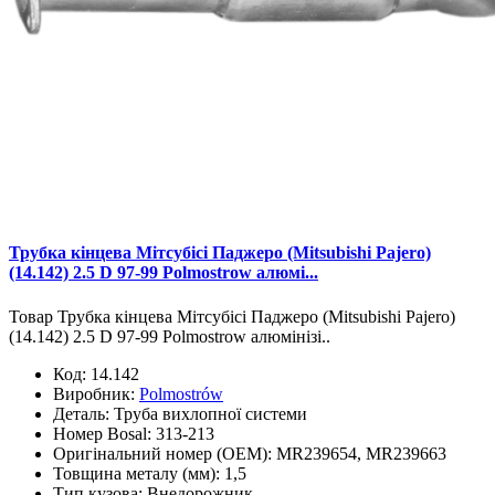
Трубка кінцева Мітсубісі Паджеро (Mitsubishi Pajero)
(14.142) 2.5 D 97-99 Polmostrow алюмі...
Товар Трубка кінцева Мітсубісі Паджеро (Mitsubishi Pajero)
(14.142) 2.5 D 97-99 Polmostrow алюмінізі..
Код:
14.142
Виробник:
Polmostrów
Деталь:
Труба вихлопної системи
Номер Bosal:
313-213
Оригінальний номер (OEM):
MR239654, MR239663
Товщина металу (мм):
1,5
Тип кузова:
Внедорожник