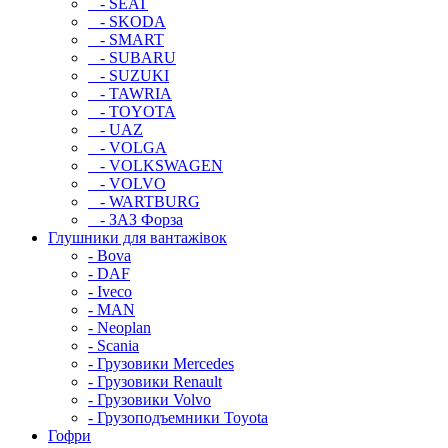
- SEAT
- SKODA
- SMART
- SUBARU
- SUZUKI
- TAWRIA
- TOYOTA
- UAZ
- VOLGA
- VOLKSWAGEN
- VOLVO
- WARTBURG
- ЗАЗ Форза
Глушники для вантажівок
- Bova
- DAF
- Iveco
- MAN
- Neoplan
- Scania
- Грузовики Mercedes
- Грузовики Renault
- Грузовики Volvo
- Грузоподъемники Toyota
Гофри