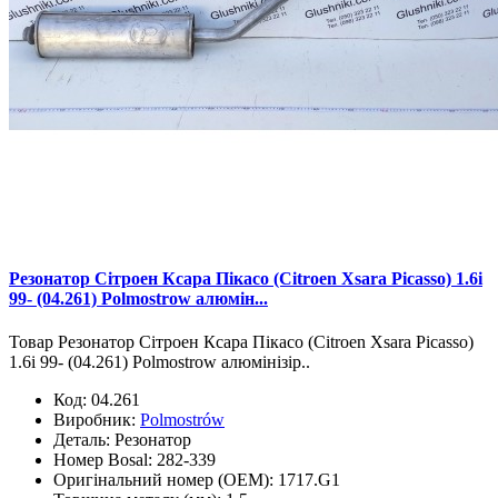
Резонатор Сітроен Ксара Пікасо (Citroen Xsara Picasso) 1.6i
99- (04.261) Polmostrow алюмін...
Товар Резонатор Сітроен Ксара Пікасо (Citroen Xsara Picasso)
1.6i 99- (04.261) Polmostrow алюмінізір..
Код:
04.261
Виробник:
Polmostrów
Деталь:
Резонатор
Номер Bosal:
282-339
Оригінальний номер (OEM):
1717.G1