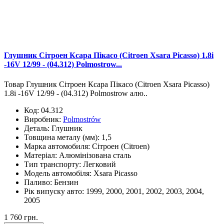
Глушник Сітроен Ксара Пікасо (Citroen Xsara Picasso) 1.8i
-16V 12/99 - (04.312) Polmostrow...
Товар Глушник Сітроен Ксара Пікасо (Citroen Xsara Picasso)
1.8i -16V 12/99 - (04.312) Polmostrow алю..
Код:
04.312
Виробник:
Polmostrów
Деталь:
Глушник
Товщина металу (мм):
1,5
Марка автомобиля:
Сітроен (Citroen)
Матеріал:
Алюмінізована сталь
Тип транспорту:
Легковий
Модель автомобіля:
Xsara Picasso
Паливо:
Бензин
Рік випуску авто:
1999, 2000, 2001, 2002, 2003, 2004,
2005
1 760 грн.