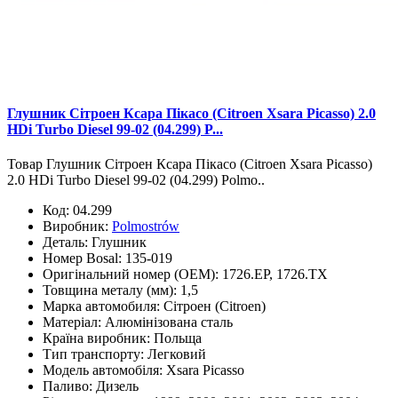
Глушник Сітроен Ксара Пікасо (Citroen Xsara Picasso) 2.0
HDi Turbo Diesel 99-02 (04.299) P...
Товар Глушник Сітроен Ксара Пікасо (Citroen Xsara Picasso)
2.0 HDi Turbo Diesel 99-02 (04.299) Polmo..
Код:
04.299
Виробник:
Polmostrów
Деталь:
Глушник
Номер Bosal:
135-019
Оригінальний номер (OEM):
1726.EP, 1726.TX
Товщина металу (мм):
1,5
Марка автомобиля:
Сітроен (Citroen)
Матеріал:
Алюмінізована сталь
Країна виробник:
Польща
Тип транспорту:
Легковий
Модель автомобіля:
Xsara Picasso
Паливо:
Дизель