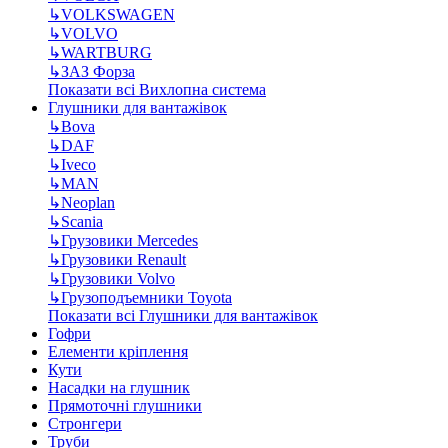
↳
VOLKSWAGEN
↳
VOLVO
↳
WARTBURG
↳
ЗАЗ Форза
Показати всі Вихлопна система
Глушники для вантажівок
↳
Bova
↳
DAF
↳
Iveco
↳
MAN
↳
Neoplan
↳
Scania
↳
Грузовики Mercedes
↳
Грузовики Renault
↳
Грузовики Volvo
↳
Грузоподъемники Toyota
Показати всі Глушники для вантажівок
Гофри
Елементи кріплення
Кути
Насадки на глушник
Прямоточні глушники
Стронгери
Труби