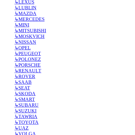
↳
LEXUS
↳
LUBLIN
↳
MAZDA
↳
MERCEDES
↳
MINI
↳
MITSUBISHI
↳
MOSKVICH
↳
NISSAN
↳
OPEL
↳
PEUGEOT
↳
POLONEZ
↳
PORSCHE
↳
RENAULT
↳
ROVER
↳
SAAB
↳
SEAT
↳
SKODA
↳
SMART
↳
SUBARU
↳
SUZUKI
↳
TAWRIA
↳
TOYOTA
↳
UAZ
↳
VOLGA