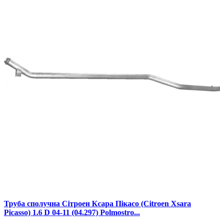
Труба сполучна Сітроен Ксара Пікасо (Citroen Xsara
Picasso) 1.6 D 04-11 (04.297) Polmostro...