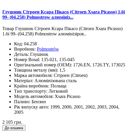
Глушник Сітроен Ксара Пікасо (Citroen Xsara Picasso) 1.6i
99- (04.258) Polmostrow алюмініз...
Товар Глушник Сітроен Ксара Пікасо (Citroen Xsara Picasso)
1.6i 99- (04.258) Polmostrow алюмінізіров..
Код:
04.258
Виробник:
Polmostrów
Деталь:
Глушник
Номер Bosal:
135-021, 135-045
Оригінальний номер (OEM):
1726.EN, 1726.TY, 173025
Товщина металу (мм):
1,5
Марка автомобиля:
Сітроен (Citroen)
Матеріал:
Алюмінізована сталь
Країна виробник:
Польща
Тип транспорту:
Легковий
Модель автомобіля:
Xsara Picasso
Паливо:
Бензин
Рік випуску авто:
1999, 2000, 2001, 2002, 2003, 2004,
2005
2 105 грн.
До кошика