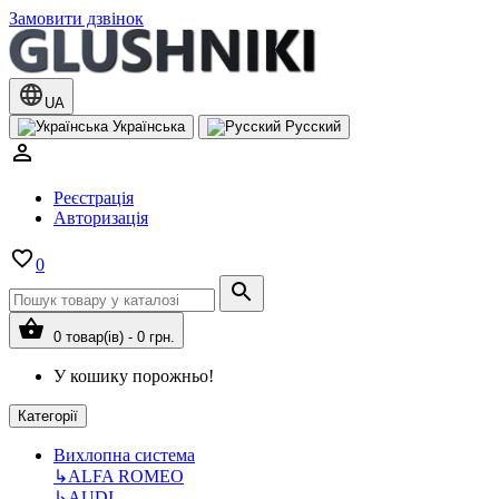
Замовити дзвінок
UA
Українська
Русский
Реєстрація
Авторизація
0
0 товар(ів) - 0 грн.
У кошику порожньо!
Категорії
Вихлопна система
↳
ALFA ROMEO
↳
AUDI