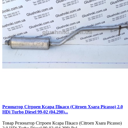
Резонатор Сітроен Ксара Пікасо (Citroen Xsara Picasso) 2.0
HDi Turbo Diesel 99-02 (04.298)...
Товар Резонатор Сітроен Ксара Пікасо (Citroen Xsara Picasso)