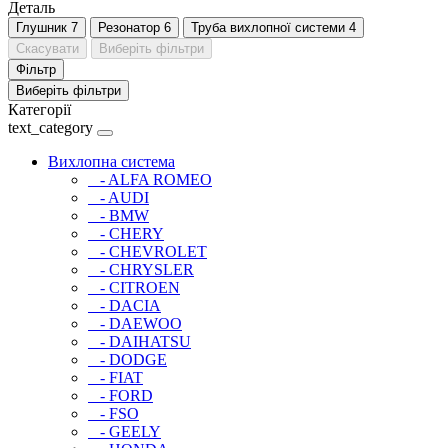
Деталь
Глушник
7
Резонатор
6
Труба вихлопної системи
4
Скасувати
Виберіть фільтри
Фільтр
Виберіть фільтри
Категорії
text_category
Вихлопна система
- ALFA ROMEO
- AUDI
- BMW
- CHERY
- CHEVROLET
- CHRYSLER
- CITROEN
- DACIA
- DAEWOO
- DAIHATSU
- DODGE
- FIAT
- FORD
- FSO
- GEELY