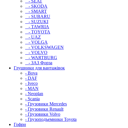
- SEAT
- SKODA
- SMART
- SUBARU
- SUZUKI
- TAWRIA
- TOYOTA
- UAZ
- VOLGA
- VOLKSWAGEN
- VOLVO
- WARTBURG
- ЗАЗ Форза
Глушники для вантажівок
- Bova
- DAF
- Iveco
- MAN
- Neoplan
- Scania
- Грузовики Mercedes
- Грузовики Renault
- Грузовики Volvo
- Грузоподъемники Toyota
Гофри