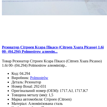
Резонатор Сітроен Ксара Пікасо (Citroen Xsara Picasso) 1.6i
00- (04.294) Polmostrow алюмін...
Товар Резонатор Сітроен Ксара Пікасо (Citroen Xsara Picasso)
1.6i 00- (04.294) Polmostrow алюмінізір..
Код:
04.294
Виробник:
Polmostrów
Деталь:
Резонатор
Номер Bosal:
292-031
Оригінальний номер (OEM):
1717.AJ, 1717.K7
Товщина металу (мм):
1,5
Марка автомобиля:
Сітроен (Citroen)
Матеріал:
Алюмінізована сталь