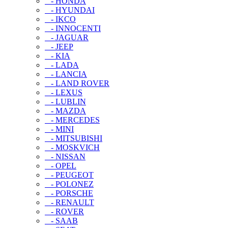
- HONDA
- HYUNDAI
- IKCO
- INNOCENTI
- JAGUAR
- JEEP
- KIA
- LADA
- LANCIA
- LAND ROVER
- LEXUS
- LUBLIN
- MAZDA
- MERCEDES
- MINI
- MITSUBISHI
- MOSKVICH
- NISSAN
- OPEL
- PEUGEOT
- POLONEZ
- PORSCHE
- RENAULT
- ROVER
- SAAB