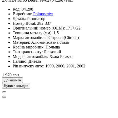
2.0 HDi Turbo Diesel 99-02 (04.298) Pol..
Код:
04.298
Виробник:
Polmostrów
Деталь:
Резонатор
Номер Bosal:
282-337
Оригінальний номер (OEM):
1717.G2
Товщина металу (мм):
1,5
Марка автомобиля:
Сітроен (Citroen)
Матеріал:
Алюмінізована сталь
Країна виробник:
Польща
Тип транспорту:
Легковий
Модель автомобіля:
Xsara Picasso
Паливо:
Дизель
Рік випуску авто:
1999, 2000, 2001, 2002
1 970 грн.
До кошика
Купити швидко