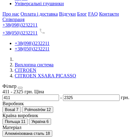
Універсальні глушники
Про нас
Оплата і доставка
Відгуки
Блог
FAQ
Контакти
Співпраця
+38(098)3232211
+38(050)3232211
+38(098)3232211
+38(050)3232211
Вихлопна система
CITROEN
CITROEN XSARA PICASSO
Фільтр
411
-
2325
грн.
Ціна
-
грн.
Виробник
Bosal
7
Polmostrów
12
Країна виробник
Польща
11
Україна
6
Матеріал
Алюмінізована сталь
18