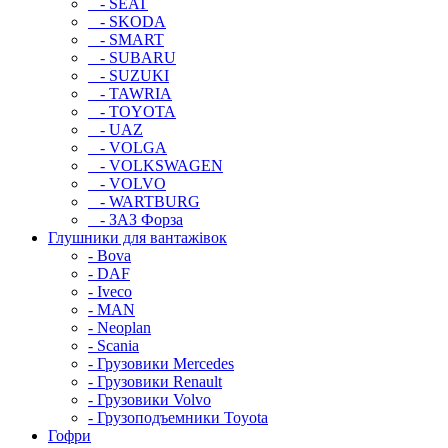
- SEAT
- SKODA
- SMART
- SUBARU
- SUZUKI
- TAWRIA
- TOYOTA
- UAZ
- VOLGA
- VOLKSWAGEN
- VOLVO
- WARTBURG
- ЗАЗ Форза
Глушники для вантажівок
- Bova
- DAF
- Iveco
- MAN
- Neoplan
- Scania
- Грузовики Mercedes
- Грузовики Renault
- Грузовики Volvo
- Грузоподъемники Toyota
Гофри