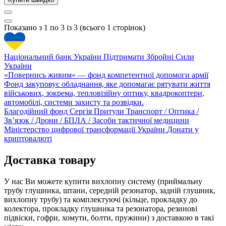
Показано з 1 по 3 із 3 (всього 1 сторінок)
Національний банк України
Підтримати Збройні Сили
України
«Повернись живим» — фонд компетентної допомоги армії
Фонд закуповує обладнання, яке допомагає рятувати життя
військових, зокрема, тепловізійну оптику, квадрокоптери,
автомобілі, системи захисту та розвідки.
Благодійний фонд Сергія Притули
Транспорт / Оптика /
Зв’язок / Дрони / БПЛА / Засоби тактичної медицини
Міністерство цифрової трансформації України
Донати у
криптовалюті
Доставка товару
У нас Ви можете купити вихлопну систему (приймальну
трубу глушника, штани, середній резонатор, задній глушник,
вихлопну трубу) та комплектуючі (кільце, прокладку до
колектора, прокладку глушника та резонатора, резинові
підвіски, гофри, хомути, болти, пружини) з доставкою в такі