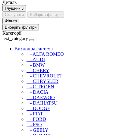
Деталь
Глушник
3
Скасувати
Виберіть фільтри
Фільтр
Виберіть фільтри
Категорії
text_category
Вихлопна система
- ALFA ROMEO
- AUDI
- BMW
- CHERY
- CHEVROLET
- CHRYSLER
- CITROEN
- DACIA
- DAEWOO
- DAIHATSU
- DODGE
- FIAT
- FORD
- FSO
- GEELY