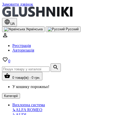
Замовити дзвінок
UA
Українська
Русский
Реєстрація
Авторизація
0
0 товар(ів) - 0 грн.
У кошику порожньо!
Категорії
Вихлопна система
↳
ALFA ROMEO
↳
AUDI