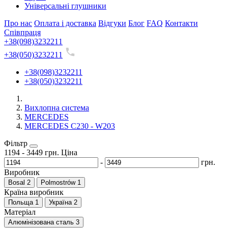
Універсальні глушники
Про нас
Оплата і доставка
Відгуки
Блог
FAQ
Контакти
Співпраця
+38(098)3232211
+38(050)3232211
+38(098)3232211
+38(050)3232211
Вихлопна система
MERCEDES
MERCEDES C230 - W203
Фільтр
1194
-
3449
грн.
Ціна
-
грн.
Виробник
Bosal
2
Polmostrów
1
Країна виробник
Польща
1
Україна
2
Матеріал
Алюмінізована сталь
3