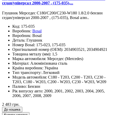
седан/універсал 2000-2007 , (175-035),...
Глушник Мерседес С180/С200/С230-W180 1.8/2.0 бензин
седан/універсал 2000-2007 , (175-035), Bosal алю..
Код:
175-035
Виробник:
Bosal
Виробник:
Bosal
Деталь:
Глушник
Номер Bosal:
175-023, 175-035
Оригінальний номер (OEM):
2034903521, 2034904921
Товщина металу (мм):
1,5
Марка автомобиля:
Мерседес (Mercedes)
Матеріал:
Алюмінізована сталь
Країна виробник:
Україна
Тип транспорту:
Легковий
Модель автомобіля:
C180 - T203, C200 - T203, C230 -
T203, C180 - W203, C200 - W203, C230 - W203, W209
Паливо:
Бензин
Рік випуску авто:
2000, 2001, 2002, 2003, 2004, 2005,
2006, 2007, 2008, 2009
2 483 грн.
До кошика
Купити швидко