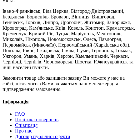
міста:
Івано-Франківськ, Біла Церква, Білгород-Дністровський,
Бердянськ, Бориспіль, Бровари, Вінниця, Вишгород,
Генічеськ, Горіхів, Дніпро, Дрогобич, Житомир, Запоріжжя,
Кіровоград, Кам'янське, Київ, Ковель, Конотоп, Краматорськ,
Кременчук, Кривий Ріг, Луцьк, Маріуполь, Мелітополь,
Миколаїв, Нікополь, Новомосковськ, Одеса, Павлоград,
Первомайськ (Миколаїв), Первомайський (Харківська обл),
Полтава, Рівне, Скадовськ, Сміла, Суми, Тернопіль, Токмак,
Ужгород, Умань, Харків, Херсон, Хмельницький, Черкаси,
Чернівці, Чернігів, Чорноморськ, Шостка, Южноукраїнськ та
інші населені пункти.
Замовити товар або залишити заявку Ви можете у нас на
сайті, після чого з Вами зв’яжеться наш менеджер для
підтвердження замовлення.
Інформація
FAQ
Політика повернень
Співпраця
Про нас
Договір публічної оферти