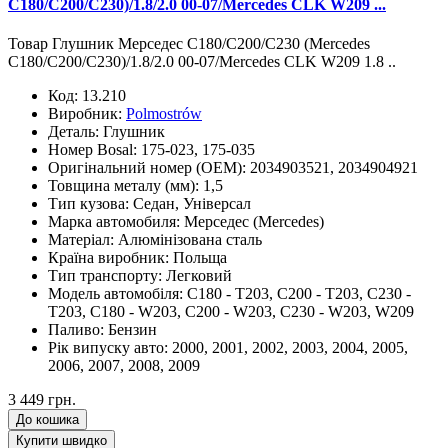
C180/C200/C230)/1.8/2.0 00-07/Mercedes CLK W209 ...
Товар Глушник Мерседес С180/С200/С230 (Mercedes
C180/C200/C230)/1.8/2.0 00-07/Mercedes CLK W209 1.8 ..
Код:
13.210
Виробник:
Polmostrów
Деталь:
Глушник
Номер Bosal:
175-023, 175-035
Оригінальний номер (OEM):
2034903521, 2034904921
Товщина металу (мм):
1,5
Тип кузова:
Седан, Універсал
Марка автомобиля:
Мерседес (Mercedes)
Матеріал:
Алюмінізована сталь
Країна виробник:
Польща
Тип транспорту:
Легковий
Модель автомобіля:
C180 - T203, C200 - T203, C230 -
T203, C180 - W203, C200 - W203, C230 - W203, W209
Паливо:
Бензин
Рік випуску авто:
2000, 2001, 2002, 2003, 2004, 2005,
2006, 2007, 2008, 2009
3 449 грн.
До кошика
Купити швидко