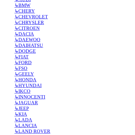
↳
BMW
↳
CHERY
↳
CHEVROLET
↳
CHRYSLER
↳
CITROEN
↳
DACIA
↳
DAEWOO
↳
DAIHATSU
↳
DODGE
↳
FIAT
↳
FORD
↳
FSO
↳
GEELY
↳
HONDA
↳
HYUNDAI
↳
IKCO
↳
INNOCENTI
↳
JAGUAR
↳
JEEP
↳
KIA
↳
LADA
↳
LANCIA
↳
LAND ROVER