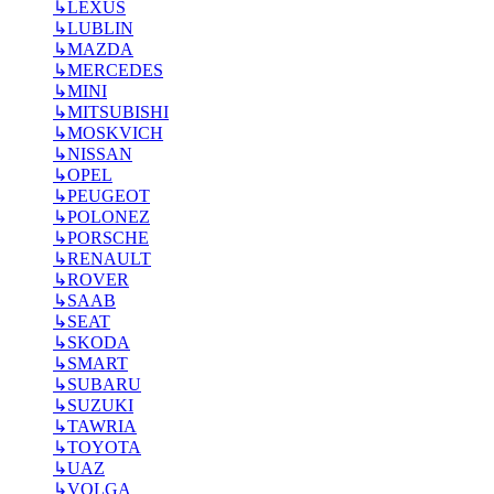
↳
LEXUS
↳
LUBLIN
↳
MAZDA
↳
MERCEDES
↳
MINI
↳
MITSUBISHI
↳
MOSKVICH
↳
NISSAN
↳
OPEL
↳
PEUGEOT
↳
POLONEZ
↳
PORSCHE
↳
RENAULT
↳
ROVER
↳
SAAB
↳
SEAT
↳
SKODA
↳
SMART
↳
SUBARU
↳
SUZUKI
↳
TAWRIA
↳
TOYOTA
↳
UAZ
↳
VOLGA