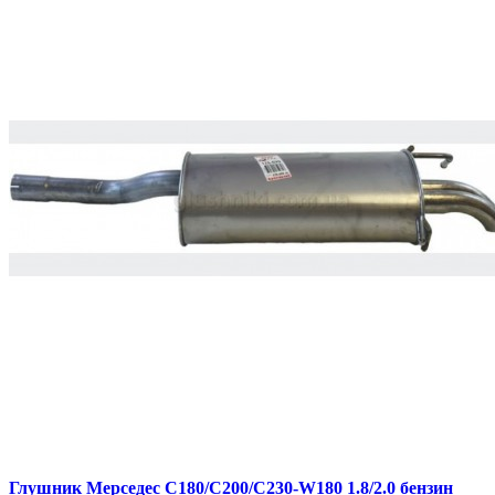
Глушник Мерседес С180/С200/С230-W180 1.8/2.0 бензин