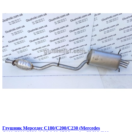
Глушник Мерседес С180/С200/С230 (Mercedes