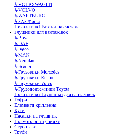
↳
VOLKSWAGEN
↳
VOLVO
↳
WARTBURG
↳
ЗАЗ Форза
Показати всі Вихлопна система
Глушники для вантажівок
↳
Bova
↳
DAF
↳
Iveco
↳
MAN
↳
Neoplan
↳
Scania
↳
Грузовики Mercedes
↳
Грузовики Renault
↳
Грузовики Volvo
↳
Грузоподъемники Toyota
Показати всі Глушники для вантажівок
Гофри
Елементи кріплення
Кути
Насадки на глушник
Прямоточні глушники
Стронгери
Труби