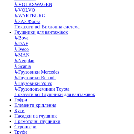
↳
VOLKSWAGEN
↳
VOLVO
↳
WARTBURG
↳
ЗАЗ Форза
Показати всі Вихлопна система
Глушники для вантажівок
↳
Bova
↳
DAF
↳
Iveco
↳
MAN
↳
Neoplan
↳
Scania
↳
Грузовики Mercedes
↳
Грузовики Renault
↳
Грузовики Volvo
↳
Грузоподъемники Toyota
Показати всі Глушники для вантажівок
Гофри
Елементи кріплення
Кути
Насадки на глушник
Прямоточні глушники
Стронгери
Труби