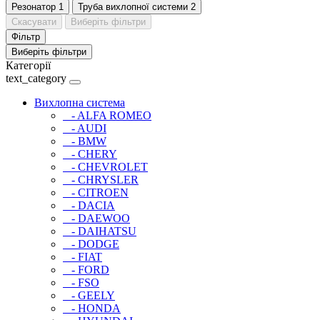
Резонатор
1
Труба вихлопної системи
2
Скасувати
Виберіть фільтри
Фільтр
Виберіть фільтри
Категорії
text_category
Вихлопна система
- ALFA ROMEO
- AUDI
- BMW
- CHERY
- CHEVROLET
- CHRYSLER
- CITROEN
- DACIA
- DAEWOO
- DAIHATSU
- DODGE
- FIAT
- FORD
- FSO
- GEELY
- HONDA