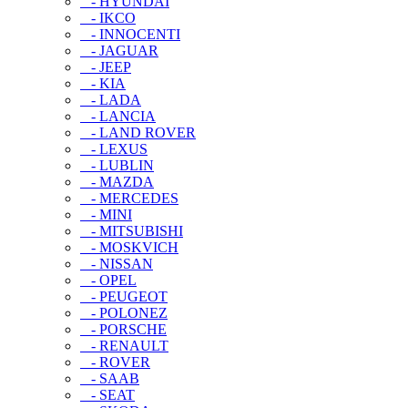
- HYUNDAI
- IKCO
- INNOCENTI
- JAGUAR
- JEEP
- KIA
- LADA
- LANCIA
- LAND ROVER
- LEXUS
- LUBLIN
- MAZDA
- MERCEDES
- MINI
- MITSUBISHI
- MOSKVICH
- NISSAN
- OPEL
- PEUGEOT
- POLONEZ
- PORSCHE
- RENAULT
- ROVER
- SAAB
- SEAT