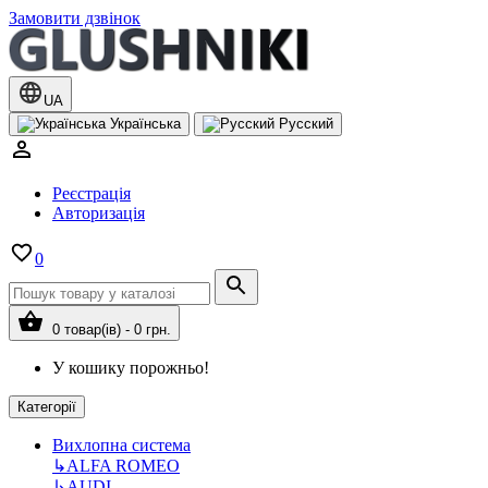
Замовити дзвінок
UA
Українська
Русский
Реєстрація
Авторизація
0
0 товар(ів) - 0 грн.
У кошику порожньо!
Категорії
Вихлопна система
↳
ALFA ROMEO
↳
AUDI