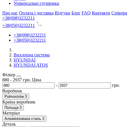
Універсальні глушники
Про нас
Оплата і доставка
Відгуки
Блог
FAQ
Контакти
Співпр
+38(098)3232211
+38(050)3232211
+38(098)3232211
+38(050)3232211
Вихлопна система
HYUNDAI
HYUNDAI ATOS
Фільтр
880
-
2937
грн.
Ціна
-
грн.
Виробник
Polmostrów
3
Країна виробник
Польща
3
Матеріал
Алюмінізована сталь
3
Деталь