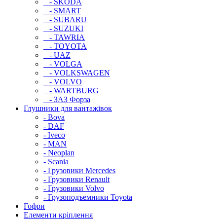
- SKODA
- SMART
- SUBARU
- SUZUKI
- TAWRIA
- TOYOTA
- UAZ
- VOLGA
- VOLKSWAGEN
- VOLVO
- WARTBURG
- ЗАЗ Форза
Глушники для вантажівок
- Bova
- DAF
- Iveco
- MAN
- Neoplan
- Scania
- Грузовики Mercedes
- Грузовики Renault
- Грузовики Volvo
- Грузоподъемники Toyota
Гофри
Елементи кріплення