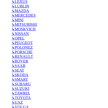
↳
LEXUS
↳
LUBLIN
↳
MAZDA
↳
MERCEDES
↳
MINI
↳
MITSUBISHI
↳
MOSKVICH
↳
NISSAN
↳
OPEL
↳
PEUGEOT
↳
POLONEZ
↳
PORSCHE
↳
RENAULT
↳
ROVER
↳
SAAB
↳
SEAT
↳
SKODA
↳
SMART
↳
SUBARU
↳
SUZUKI
↳
TAWRIA
↳
TOYOTA
↳
UAZ
↳
VOLGA