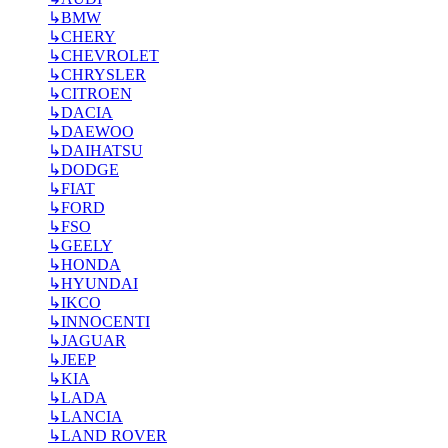
↳
BMW
↳
CHERY
↳
CHEVROLET
↳
CHRYSLER
↳
CITROEN
↳
DACIA
↳
DAEWOO
↳
DAIHATSU
↳
DODGE
↳
FIAT
↳
FORD
↳
FSO
↳
GEELY
↳
HONDA
↳
HYUNDAI
↳
IKCO
↳
INNOCENTI
↳
JAGUAR
↳
JEEP
↳
KIA
↳
LADA
↳
LANCIA
↳
LAND ROVER