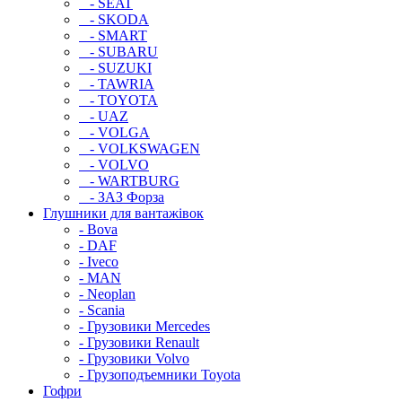
- SEAT
- SKODA
- SMART
- SUBARU
- SUZUKI
- TAWRIA
- TOYOTA
- UAZ
- VOLGA
- VOLKSWAGEN
- VOLVO
- WARTBURG
- ЗАЗ Форза
Глушники для вантажівок
- Bova
- DAF
- Iveco
- MAN
- Neoplan
- Scania
- Грузовики Mercedes
- Грузовики Renault
- Грузовики Volvo
- Грузоподъемники Toyota
Гофри