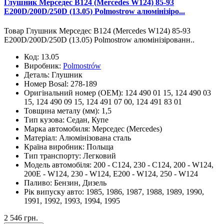
Глушник Мерседес В124 (Mercedes W124) 85-93
E200D/200D/250D (13.05) Polmostrow алюмінізіро...
Товар Глушник Мерседес В124 (Mercedes W124) 85-93
E200D/200D/250D (13.05) Polmostrow алюмінізірованн..
Код:
13.05
Виробник:
Polmostrów
Деталь:
Глушник
Номер Bosal:
278-189
Оригінальний номер (OEM):
124 490 01 15, 124 490 03
15, 124 490 09 15, 124 491 07 00, 124 491 83 01
Товщина металу (мм):
1,5
Тип кузова:
Седан, Купе
Марка автомобиля:
Мерседес (Mercedes)
Матеріал:
Алюмінізована сталь
Країна виробник:
Польща
Тип транспорту:
Легковий
Модель автомобіля:
200 - C124, 230 - C124, 200 - W124,
200E - W124, 230 - W124, E200 - W124, 250 - W124
Паливо:
Бензин, Дизель
Рік випуску авто:
1985, 1986, 1987, 1988, 1989, 1990,
1991, 1992, 1993, 1994, 1995
2 546 грн.