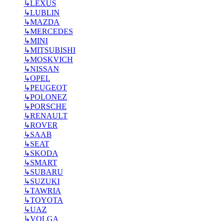
↳
LEXUS
↳
LUBLIN
↳
MAZDA
↳
MERCEDES
↳
MINI
↳
MITSUBISHI
↳
MOSKVICH
↳
NISSAN
↳
OPEL
↳
PEUGEOT
↳
POLONEZ
↳
PORSCHE
↳
RENAULT
↳
ROVER
↳
SAAB
↳
SEAT
↳
SKODA
↳
SMART
↳
SUBARU
↳
SUZUKI
↳
TAWRIA
↳
TOYOTA
↳
UAZ
↳
VOLGA