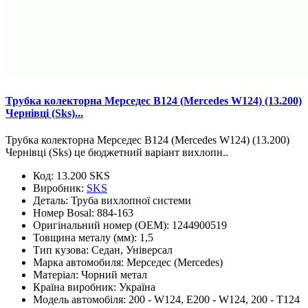
Трубка колекторна Мерседес В124 (Mercedes W124) (13.200)
Чернівці (Sks)...
Трубка колекторна Мерседес В124 (Mercedes W124) (13.200)
Чернівці (Sks) це бюджетний варіант вихлопн..
Код:
13.200 SKS
Виробник:
SKS
Деталь:
Труба вихлопної системи
Номер Bosal:
884-163
Оригінальний номер (OEM):
1244900519
Товщина металу (мм):
1,5
Тип кузова:
Седан, Універсал
Марка автомобиля:
Мерседес (Mercedes)
Матеріал:
Чорний метал
Країна виробник:
Україна
Модель автомобіля:
200 - W124, E200 - W124, 200 - T124