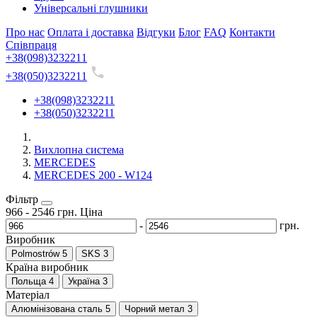
Універсальні глушники
Про нас
Оплата і доставка
Відгуки
Блог
FAQ
Контакти
Співпраця
+38(098)3232211
+38(050)3232211
+38(098)3232211
+38(050)3232211
Вихлопна система
MERCEDES
MERCEDES 200 - W124
Фільтр
966
-
2546
грн.
Ціна
-
грн.
Виробник
Polmostrów
5
SKS
3
Країна виробник
Польща
4
Україна
3
Матеріал
Алюмінізована сталь
5
Чорний метал
3