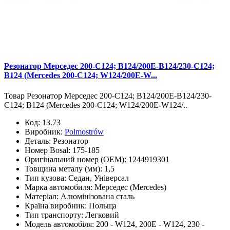
Резонатор Мерседес 200-С124; В124/200Е-В124/230-С124;
В124 (Mercedes 200-C124; W124/200E-W...
Товар Резонатор Мерседес 200-С124; В124/200Е-В124/230-
С124; В124 (Mercedes 200-C124; W124/200E-W124/..
Код:
13.73
Виробник:
Polmostrów
Деталь:
Резонатор
Номер Bosal:
175-185
Оригінальний номер (OEM):
1244919301
Товщина металу (мм):
1,5
Тип кузова:
Седан, Універсал
Марка автомобиля:
Мерседес (Mercedes)
Матеріал:
Алюмінізована сталь
Країна виробник:
Польща
Тип транспорту:
Легковий
Модель автомобіля:
200 - W124, 200E - W124, 230 -