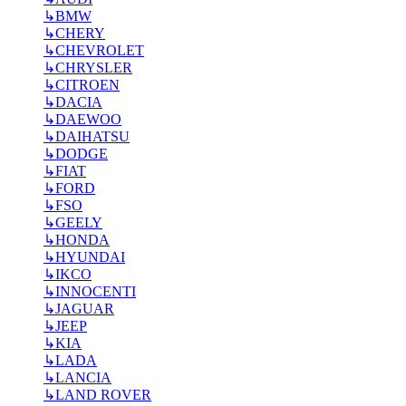
↳
BMW
↳
CHERY
↳
CHEVROLET
↳
CHRYSLER
↳
CITROEN
↳
DACIA
↳
DAEWOO
↳
DAIHATSU
↳
DODGE
↳
FIAT
↳
FORD
↳
FSO
↳
GEELY
↳
HONDA
↳
HYUNDAI
↳
IKCO
↳
INNOCENTI
↳
JAGUAR
↳
JEEP
↳
KIA
↳
LADA
↳
LANCIA
↳
LAND ROVER