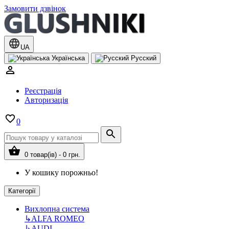
Замовити дзвінок
UA
Українська
Русский
Реєстрація
Авторизація
0
0 товар(ів) - 0 грн.
У кошику порожньо!
Категорії
Вихлопна система
↳
ALFA ROMEO
↳
AUDI