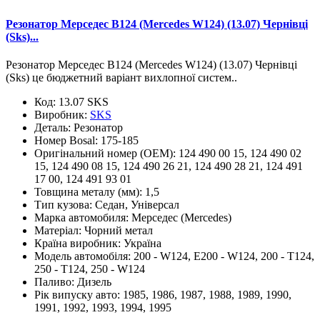
Резонатор Мерседес В124 (Mercedes W124) (13.07) Чернівці
(Sks)...
Резонатор Мерседес В124 (Mercedes W124) (13.07) Чернівці
(Sks) це бюджетний варіант вихлопної систем..
Код:
13.07 SKS
Виробник:
SKS
Деталь:
Резонатор
Номер Bosal:
175-185
Оригінальний номер (OEM):
124 490 00 15, 124 490 02
15, 124 490 08 15, 124 490 26 21, 124 490 28 21, 124 491
17 00, 124 491 93 01
Товщина металу (мм):
1,5
Тип кузова:
Седан, Універсал
Марка автомобиля:
Мерседес (Mercedes)
Матеріал:
Чорний метал
Країна виробник:
Україна
Модель автомобіля:
200 - W124, E200 - W124, 200 - T124,
250 - T124, 250 - W124
Паливо:
Дизель
Рік випуску авто:
1985, 1986, 1987, 1988, 1989, 1990,
1991, 1992, 1993, 1994, 1995