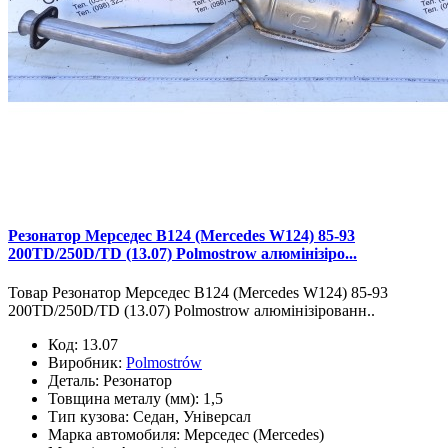
Резонатор Мерседес В124 (Mercedes W124) 85-93
200TD/250D/TD (13.07) Polmostrow алюмінізіро...
Товар Резонатор Мерседес В124 (Mercedes W124) 85-93
200TD/250D/TD (13.07) Polmostrow алюмінізірованн..
Код:
13.07
Виробник:
Polmostrów
Деталь:
Резонатор
Товщина металу (мм):
1,5
Тип кузова:
Седан, Універсал
Марка автомобиля:
Мерседес (Mercedes)