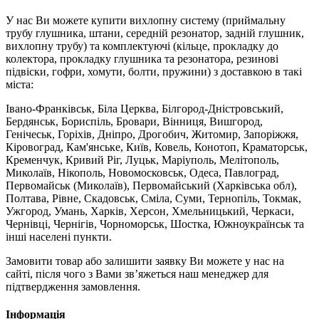
У нас Ви можете купити вихлопну систему (приймальну
трубу глушника, штани, середній резонатор, задній глушник,
вихлопну трубу) та комплектуючі (кільце, прокладку до
колектора, прокладку глушника та резонатора, резинові
підвіски, гофри, хомути, болти, пружини) з доставкою в такі
міста:
Івано-Франківськ, Біла Церква, Білгород-Дністровський,
Бердянськ, Бориспіль, Бровари, Вінниця, Вишгород,
Генічеськ, Горіхів, Дніпро, Дрогобич, Житомир, Запоріжжя,
Кіровоград, Кам'янське, Київ, Ковель, Конотоп, Краматорськ,
Кременчук, Кривий Ріг, Луцьк, Маріуполь, Мелітополь,
Миколаїв, Нікополь, Новомосковськ, Одеса, Павлоград,
Первомайськ (Миколаїв), Первомайський (Харківська обл),
Полтава, Рівне, Скадовськ, Сміла, Суми, Тернопіль, Токмак,
Ужгород, Умань, Харків, Херсон, Хмельницький, Черкаси,
Чернівці, Чернігів, Чорноморськ, Шостка, Южноукраїнськ та
інші населені пункти.
Замовити товар або залишити заявку Ви можете у нас на
сайті, після чого з Вами зв’яжеться наш менеджер для
підтвердження замовлення.
Інформація