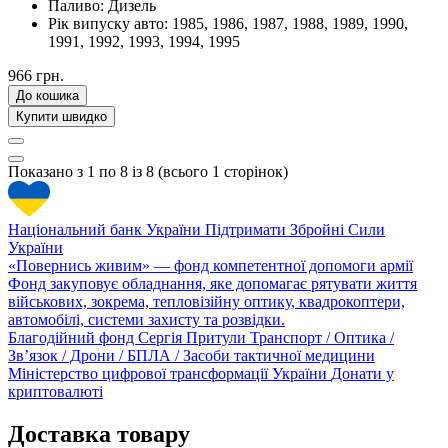
Паливо:
Дизель
Рік випуску авто:
1985, 1986, 1987, 1988, 1989, 1990,
1991, 1992, 1993, 1994, 1995
966 грн.
До кошика
Купити швидко
Показано з 1 по 8 із 8 (всього 1 сторінок)
Національний банк України
Підтримати Збройні Сили
України
«Повернись живим» — фонд компетентної допомоги армії
Фонд закуповує обладнання, яке допомагає рятувати життя
військових, зокрема, тепловізійну оптику, квадрокоптери,
автомобілі, системи захисту та розвідки.
Благодійний фонд Сергія Притули
Транспорт / Оптика /
Зв’язок / Дрони / БПЛА / Засоби тактичної медицини
Міністерство цифрової трансформації України
Донати у
криптовалюті
Доставка товару