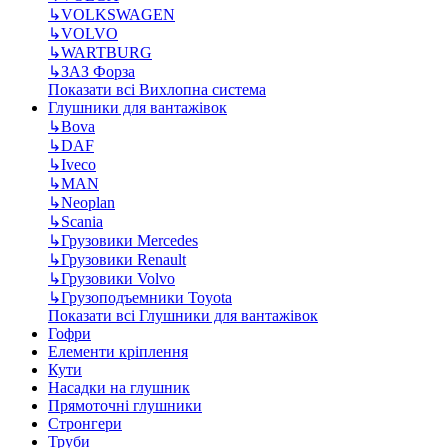
↳
VOLKSWAGEN
↳
VOLVO
↳
WARTBURG
↳
ЗАЗ Форза
Показати всі Вихлопна система
Глушники для вантажівок
↳
Bova
↳
DAF
↳
Iveco
↳
MAN
↳
Neoplan
↳
Scania
↳
Грузовики Mercedes
↳
Грузовики Renault
↳
Грузовики Volvo
↳
Грузоподъемники Toyota
Показати всі Глушники для вантажівок
Гофри
Елементи кріплення
Кути
Насадки на глушник
Прямоточні глушники
Стронгери
Труби