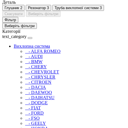
Деталь
Глушник
2
Резонатор
3
Труба вихлопної системи
3
Скасувати
Виберіть фільтри
Фільтр
Виберіть фільтри
Категорії
text_category
Вихлопна система
- ALFA ROMEO
- AUDI
- BMW
- CHERY
- CHEVROLET
- CHRYSLER
- CITROEN
- DACIA
- DAEWOO
- DAIHATSU
- DODGE
- FIAT
- FORD
- FSO
- GEELY