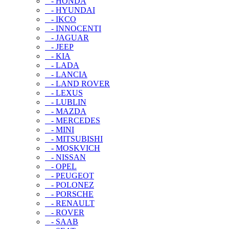
- HONDA
- HYUNDAI
- IKCO
- INNOCENTI
- JAGUAR
- JEEP
- KIA
- LADA
- LANCIA
- LAND ROVER
- LEXUS
- LUBLIN
- MAZDA
- MERCEDES
- MINI
- MITSUBISHI
- MOSKVICH
- NISSAN
- OPEL
- PEUGEOT
- POLONEZ
- PORSCHE
- RENAULT
- ROVER
- SAAB