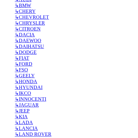
↳
BMW
↳
CHERY
↳
CHEVROLET
↳
CHRYSLER
↳
CITROEN
↳
DACIA
↳
DAEWOO
↳
DAIHATSU
↳
DODGE
↳
FIAT
↳
FORD
↳
FSO
↳
GEELY
↳
HONDA
↳
HYUNDAI
↳
IKCO
↳
INNOCENTI
↳
JAGUAR
↳
JEEP
↳
KIA
↳
LADA
↳
LANCIA
↳
LAND ROVER