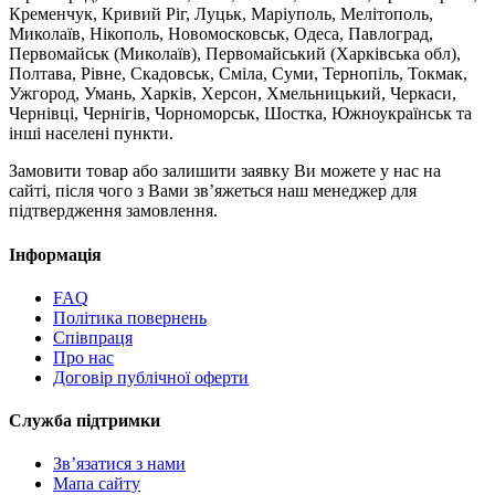
Кременчук, Кривий Ріг, Луцьк, Маріуполь, Мелітополь,
Миколаїв, Нікополь, Новомосковськ, Одеса, Павлоград,
Первомайськ (Миколаїв), Первомайський (Харківська обл),
Полтава, Рівне, Скадовськ, Сміла, Суми, Тернопіль, Токмак,
Ужгород, Умань, Харків, Херсон, Хмельницький, Черкаси,
Чернівці, Чернігів, Чорноморськ, Шостка, Южноукраїнськ та
інші населені пункти.
Замовити товар або залишити заявку Ви можете у нас на
сайті, після чого з Вами зв’яжеться наш менеджер для
підтвердження замовлення.
Інформація
FAQ
Політика повернень
Співпраця
Про нас
Договір публічної оферти
Служба підтримки
Зв’язатися з нами
Мапа сайту