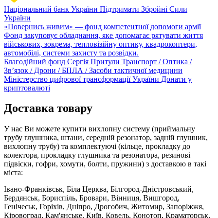
Національний банк України
Підтримати Збройні Сили
України
«Повернись живим» — фонд компетентної допомоги армії
Фонд закуповує обладнання, яке допомагає рятувати життя
військових, зокрема, тепловізійну оптику, квадрокоптери,
автомобілі, системи захисту та розвідки.
Благодійний фонд Сергія Притули
Транспорт / Оптика /
Зв’язок / Дрони / БПЛА / Засоби тактичної медицини
Міністерство цифрової трансформації України
Донати у
криптовалюті
Доставка товару
У нас Ви можете купити вихлопну систему (приймальну
трубу глушника, штани, середній резонатор, задній глушник,
вихлопну трубу) та комплектуючі (кільце, прокладку до
колектора, прокладку глушника та резонатора, резинові
підвіски, гофри, хомути, болти, пружини) з доставкою в такі
міста:
Івано-Франківськ, Біла Церква, Білгород-Дністровський,
Бердянськ, Бориспіль, Бровари, Вінниця, Вишгород,
Генічеськ, Горіхів, Дніпро, Дрогобич, Житомир, Запоріжжя,
Кіровоград, Кам'янське, Київ, Ковель, Конотоп, Краматорськ,