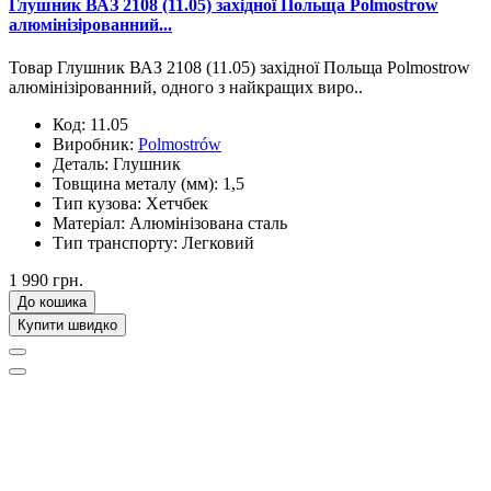
Глушник ВАЗ 2108 (11.05) західної Польща Polmostrow
алюмінізірованний...
Товар Глушник ВАЗ 2108 (11.05) західної Польща Polmostrow
алюмінізірованний, одного з найкращих виро..
Код:
11.05
Виробник:
Polmostrów
Деталь:
Глушник
Товщина металу (мм):
1,5
Тип кузова:
Хетчбек
Матеріал:
Алюмінізована сталь
Тип транспорту:
Легковий
1 990 грн.
До кошика
Купити швидко