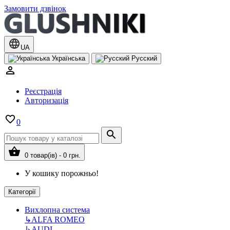
Замовити дзвінок
UA
Українська
Русский
Реєстрація
Авторизація
0
0 товар(ів) - 0 грн.
У кошику порожньо!
Категорії
Вихлопна система
↳
ALFA ROMEO
↳
AUDI