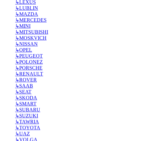
↳
LEXUS
↳
LUBLIN
↳
MAZDA
↳
MERCEDES
↳
MINI
↳
MITSUBISHI
↳
MOSKVICH
↳
NISSAN
↳
OPEL
↳
PEUGEOT
↳
POLONEZ
↳
PORSCHE
↳
RENAULT
↳
ROVER
↳
SAAB
↳
SEAT
↳
SKODA
↳
SMART
↳
SUBARU
↳
SUZUKI
↳
TAWRIA
↳
TOYOTA
↳
UAZ
↳
VOLGA