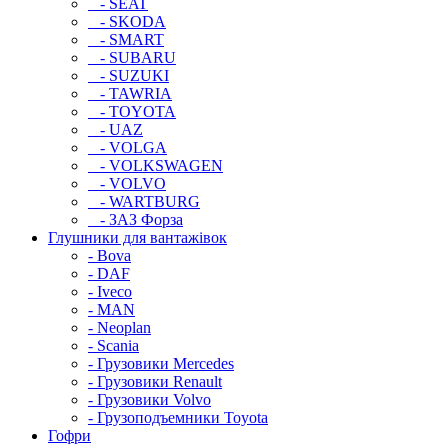
- SEAT
- SKODA
- SMART
- SUBARU
- SUZUKI
- TAWRIA
- TOYOTA
- UAZ
- VOLGA
- VOLKSWAGEN
- VOLVO
- WARTBURG
- ЗАЗ Форза
Глушники для вантажівок
- Bova
- DAF
- Iveco
- MAN
- Neoplan
- Scania
- Грузовики Mercedes
- Грузовики Renault
- Грузовики Volvo
- Грузоподъемники Toyota
Гофри