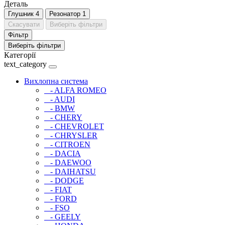
Деталь
Глушник
4
Резонатор
1
Скасувати
Виберіть фільтри
Фільтр
Виберіть фільтри
Категорії
text_category
Вихлопна система
- ALFA ROMEO
- AUDI
- BMW
- CHERY
- CHEVROLET
- CHRYSLER
- CITROEN
- DACIA
- DAEWOO
- DAIHATSU
- DODGE
- FIAT
- FORD
- FSO
- GEELY