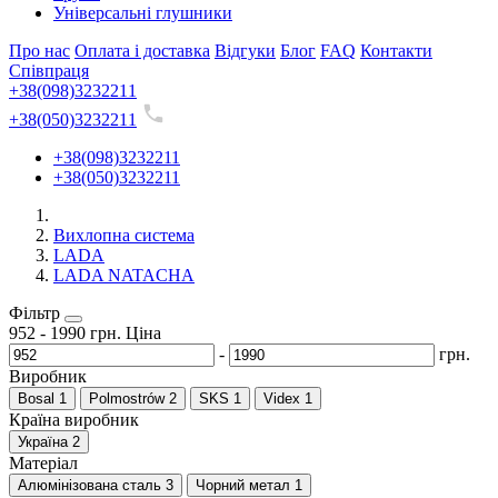
Універсальні глушники
Про нас
Оплата і доставка
Відгуки
Блог
FAQ
Контакти
Співпраця
+38(098)3232211
+38(050)3232211
+38(098)3232211
+38(050)3232211
Вихлопна система
LADA
LADA NATACHA
Фільтр
952
-
1990
грн.
Ціна
-
грн.
Виробник
Bosal
1
Polmostrów
2
SKS
1
Videx
1
Країна виробник
Україна
2
Матеріал
Алюмінізована сталь
3
Чорний метал
1