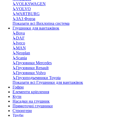
↳
VOLKSWAGEN
↳
VOLVO
↳
WARTBURG
↳
ЗАЗ Форза
Показати всі Вихлопна система
Глушники для вантажівок
↳
Bova
↳
DAF
↳
Iveco
↳
MAN
↳
Neoplan
↳
Scania
↳
Грузовики Mercedes
↳
Грузовики Renault
↳
Грузовики Volvo
↳
Грузоподъемники Toyota
Показати всі Глушники для вантажівок
Гофри
Елементи кріплення
Кути
Насадки на глушник
Прямоточні глушники
Стронгери
Труби