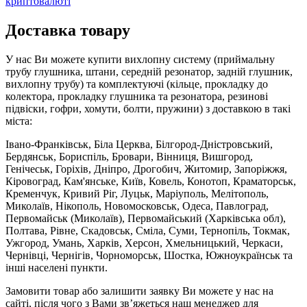
криптовалюті
Доставка товару
У нас Ви можете купити вихлопну систему (приймальну
трубу глушника, штани, середній резонатор, задній глушник,
вихлопну трубу) та комплектуючі (кільце, прокладку до
колектора, прокладку глушника та резонатора, резинові
підвіски, гофри, хомути, болти, пружини) з доставкою в такі
міста:
Івано-Франківськ, Біла Церква, Білгород-Дністровський,
Бердянськ, Бориспіль, Бровари, Вінниця, Вишгород,
Генічеськ, Горіхів, Дніпро, Дрогобич, Житомир, Запоріжжя,
Кіровоград, Кам'янське, Київ, Ковель, Конотоп, Краматорськ,
Кременчук, Кривий Ріг, Луцьк, Маріуполь, Мелітополь,
Миколаїв, Нікополь, Новомосковськ, Одеса, Павлоград,
Первомайськ (Миколаїв), Первомайський (Харківська обл),
Полтава, Рівне, Скадовськ, Сміла, Суми, Тернопіль, Токмак,
Ужгород, Умань, Харків, Херсон, Хмельницький, Черкаси,
Чернівці, Чернігів, Чорноморськ, Шостка, Южноукраїнськ та
інші населені пункти.
Замовити товар або залишити заявку Ви можете у нас на
сайті, після чого з Вами зв’яжеться наш менеджер для