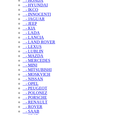
- HONDA
- HYUNDAI
- IKCO
- INNOCENTI
- JAGUAR
- JEEP
- KIA
- LADA
- LANCIA
- LAND ROVER
- LEXUS
- LUBLIN
- MAZDA
- MERCEDES
- MINI
- MITSUBISHI
- MOSKVICH
- NISSAN
- OPEL
- PEUGEOT
- POLONEZ
- PORSCHE
- RENAULT
- ROVER
- SAAB