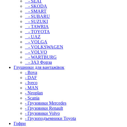
- SEAT
- SKODA
- SMART
- SUBARU
- SUZUKI
- TAWRIA
- TOYOTA
- UAZ
- VOLGA
- VOLKSWAGEN
- VOLVO
- WARTBURG
- ЗАЗ Форза
Глушники для вантажівок
- Bova
- DAF
- Iveco
- MAN
- Neoplan
- Scania
- Грузовики Mercedes
- Грузовики Renault
- Грузовики Volvo
- Грузоподъемники Toyota
Гофри