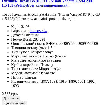
Глушник Ніссан ВАНЕТТЕ (Nissan Vanette) 87-94 2.0D
(15.103) Polmostrow алюмінізірованний...
Товар Глушник Ніссан ВАНЕТТЕ (Nissan Vanette) 87-94 2.0D
(15.103) Polmostrow алюмінізірованний, одно..
Код:
15.103
Виробник:
Polmostrów
Деталь:
Глушник
Номер Bosal:
283-291
Оригінальний номер (OEM):
20090Y650, 20090Y9600
Товщина металу (мм):
1,5
Тип кузова:
Мікроавтобус
Марка автомобиля:
Ніссан (Nissan)
Матеріал:
Алюмінізована сталь
Країна виробник:
Польща
Тип транспорту:
Мікроавтобус
Модель автомобіля:
Vanette
Паливо:
Дизель
Рік випуску авто:
1987, 1988, 1989, 1990, 1991, 1992,
1993
2 565 грн.
До кошика
Купити швидко