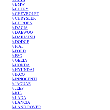
↳
BMW
↳
CHERY
↳
CHEVROLET
↳
CHRYSLER
↳
CITROEN
↳
DACIA
↳
DAEWOO
↳
DAIHATSU
↳
DODGE
↳
FIAT
↳
FORD
↳
FSO
↳
GEELY
↳
HONDA
↳
HYUNDAI
↳
IKCO
↳
INNOCENTI
↳
JAGUAR
↳
JEEP
↳
KIA
↳
LADA
↳
LANCIA
↳
LAND ROVER