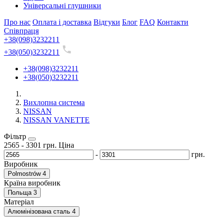
Універсальні глушники
Про нас
Оплата і доставка
Відгуки
Блог
FAQ
Контакти
Співпраця
+38(098)3232211
+38(050)3232211
+38(098)3232211
+38(050)3232211
Вихлопна система
NISSAN
NISSAN VANETTE
Фільтр
2565
-
3301
грн.
Ціна
-
грн.
Виробник
Polmostrów
4
Країна виробник
Польща
3
Матеріал
Алюмінізована сталь
4