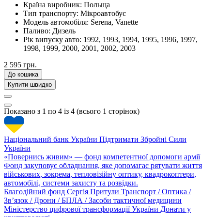
Країна виробник:
Польща
Тип транспорту:
Мікроавтобус
Модель автомобіля:
Serena, Vanette
Паливо:
Дизель
Рік випуску авто:
1992, 1993, 1994, 1995, 1996, 1997,
1998, 1999, 2000, 2001, 2002, 2003
2 595 грн.
До кошика
Купити швидко
Показано з 1 по 4 із 4 (всього 1 сторінок)
Національний банк України
Підтримати Збройні Сили
України
«Повернись живим» — фонд компетентної допомоги армії
Фонд закуповує обладнання, яке допомагає рятувати життя
військових, зокрема, тепловізійну оптику, квадрокоптери,
автомобілі, системи захисту та розвідки.
Благодійний фонд Сергія Притули
Транспорт / Оптика /
Зв’язок / Дрони / БПЛА / Засоби тактичної медицини
Міністерство цифрової трансформації України
Донати у