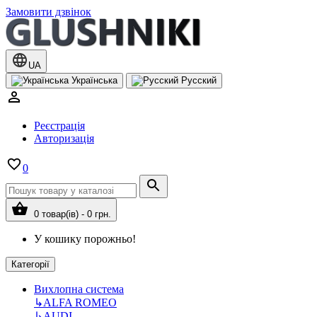
Замовити дзвінок
UA
Українська
Русский
Реєстрація
Авторизація
0
0 товар(ів) - 0 грн.
У кошику порожньо!
Категорії
Вихлопна система
↳
ALFA ROMEO
↳
AUDI