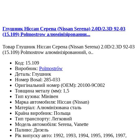
Глушник Ніссан Серена (Nissan Serena) 2.0D/2.3D 92-03
(15.109) Polmostrow алюмінізірованни...
Товар Глушник Ніссан Серена (Nissan Serena) 2.0D/2.3D 92-03
(15.109) Polmostrow алюмінізірованний, о..
Код:
15.109
Виробник:
Polmostrów
Деталь:
Глушник
Номер Bosal:
285-033
Оригінальний номер (OEM):
20100-9C002
Товщина металу (мм):
1,5
Тип кузова:
Мінівен
Марка автомобиля:
Ніссан (Nissan)
Матеріал:
Алюмінізована сталь
Країна виробник:
Польща
Тип транспорту:
Легковий
Модель автомобіля:
Serena, Vanette
Паливо:
Дизель
Рік випуску авто:
1992, 1993, 1994, 1995, 1996, 1997,