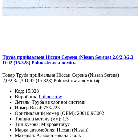
Труба приймальна Ніссан Серена (Nissan Serena) 2,0/2,3/2,3
D 92 (15.328) Polmostrow алюмін...
Товар Труба приймальна Ніссан Серена (Nissan Serena)
2,0/2,3/2,3 D 92 (15.328) Polmostrow алюмінізір..
Код:
15.328
Виробник:
Polmostrów
Деталь:
Труба вихлопної системи
Номер Bosal:
753-223
Оригінальний номер (OEM):
20010-9C002
Товщина металу (мм):
1,5
Тип кузова:
Мікроавтобус
Марка автомобиля:
Ніссан (Nissan)
Матеріал:
Алюмінізована сталь