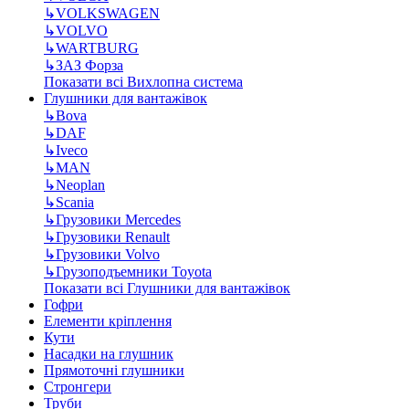
↳
VOLKSWAGEN
↳
VOLVO
↳
WARTBURG
↳
ЗАЗ Форза
Показати всі Вихлопна система
Глушники для вантажівок
↳
Bova
↳
DAF
↳
Iveco
↳
MAN
↳
Neoplan
↳
Scania
↳
Грузовики Mercedes
↳
Грузовики Renault
↳
Грузовики Volvo
↳
Грузоподъемники Toyota
Показати всі Глушники для вантажівок
Гофри
Елементи кріплення
Кути
Насадки на глушник
Прямоточні глушники
Стронгери
Труби