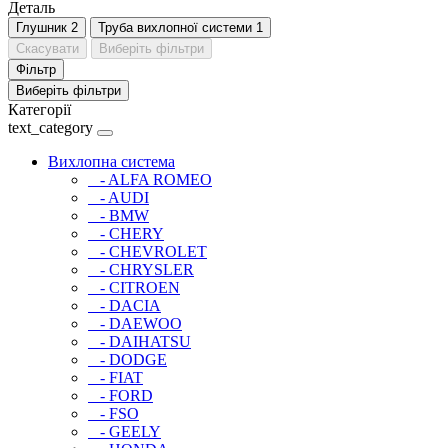
Деталь
Глушник
2
Труба вихлопної системи
1
Скасувати
Виберіть фільтри
Фільтр
Виберіть фільтри
Категорії
text_category
Вихлопна система
- ALFA ROMEO
- AUDI
- BMW
- CHERY
- CHEVROLET
- CHRYSLER
- CITROEN
- DACIA
- DAEWOO
- DAIHATSU
- DODGE
- FIAT
- FORD
- FSO
- GEELY