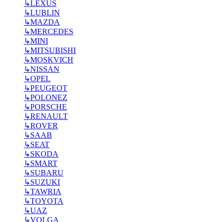
↳
LEXUS
↳
LUBLIN
↳
MAZDA
↳
MERCEDES
↳
MINI
↳
MITSUBISHI
↳
MOSKVICH
↳
NISSAN
↳
OPEL
↳
PEUGEOT
↳
POLONEZ
↳
PORSCHE
↳
RENAULT
↳
ROVER
↳
SAAB
↳
SEAT
↳
SKODA
↳
SMART
↳
SUBARU
↳
SUZUKI
↳
TAWRIA
↳
TOYOTA
↳
UAZ
↳
VOLGA