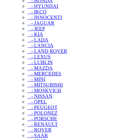
- HONDA
- HYUNDAI
- IKCO
- INNOCENTI
- JAGUAR
- JEEP
- KIA
- LADA
- LANCIA
- LAND ROVER
- LEXUS
- LUBLIN
- MAZDA
- MERCEDES
- MINI
- MITSUBISHI
- MOSKVICH
- NISSAN
- OPEL
- PEUGEOT
- POLONEZ
- PORSCHE
- RENAULT
- ROVER
- SAAB