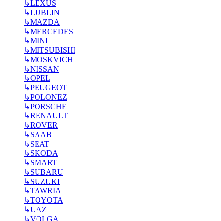
↳
LEXUS
↳
LUBLIN
↳
MAZDA
↳
MERCEDES
↳
MINI
↳
MITSUBISHI
↳
MOSKVICH
↳
NISSAN
↳
OPEL
↳
PEUGEOT
↳
POLONEZ
↳
PORSCHE
↳
RENAULT
↳
ROVER
↳
SAAB
↳
SEAT
↳
SKODA
↳
SMART
↳
SUBARU
↳
SUZUKI
↳
TAWRIA
↳
TOYOTA
↳
UAZ
↳
VOLGA