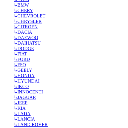
↳
BMW
↳
CHERY
↳
CHEVROLET
↳
CHRYSLER
↳
CITROEN
↳
DACIA
↳
DAEWOO
↳
DAIHATSU
↳
DODGE
↳
FIAT
↳
FORD
↳
FSO
↳
GEELY
↳
HONDA
↳
HYUNDAI
↳
IKCO
↳
INNOCENTI
↳
JAGUAR
↳
JEEP
↳
KIA
↳
LADA
↳
LANCIA
↳
LAND ROVER