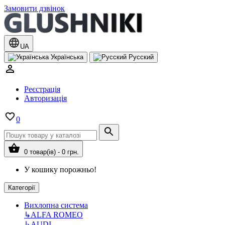
Замовити дзвінок
UA
Українська
Русский
Реєстрація
Авторизація
0
0 товар(ів) - 0 грн.
У кошику порожньо!
Категорії
Вихлопна система
↳
ALFA ROMEO
↳
AUDI