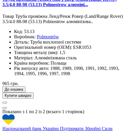
3.5/4.0 88-98 (53.13) Polmostrow алюміні...
Товар Труба промiжна Ленд/Ренж Ровер (Land/Range Rover)
3.5/4.0 88-98 (53.13) Polmostrow алюмінізова..
Код:
53.13
Виробник:
Polmostrów
Деталь:
Труба вихлопної системи
Оригінальний номер (OEM):
ESR1053
Товщина металу (мм):
1,5
Матеріал:
Алюмінізована сталь
Країна виробник:
Польща
Рік випуску авто:
1988, 1989, 1990, 1991, 1992, 1993,
1994, 1995, 1996, 1997, 1998
965 грн.
До кошика
Купити швидко
Показано з 1 по 2 із 2 (всього 1 сторінок)
Національний банк України
Підтримати Збройні Сили