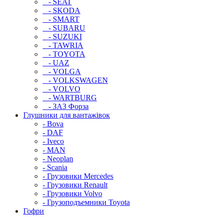
- SEAT
- SKODA
- SMART
- SUBARU
- SUZUKI
- TAWRIA
- TOYOTA
- UAZ
- VOLGA
- VOLKSWAGEN
- VOLVO
- WARTBURG
- ЗАЗ Форза
Глушники для вантажівок
- Bova
- DAF
- Iveco
- MAN
- Neoplan
- Scania
- Грузовики Mercedes
- Грузовики Renault
- Грузовики Volvo
- Грузоподъемники Toyota
Гофри