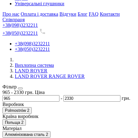
Універсальні глушники
Про нас
Оплата і доставка
Відгуки
Блог
FAQ
Контакти
Співпраця
+38(098)3232211
+38(050)3232211
+38(098)3232211
+38(050)3232211
Вихлопна система
LAND ROVER
LAND ROVER RANGE ROVER
Фільтр
965
-
2330
грн.
Ціна
-
грн.
Виробник
Polmostrów
2
Країна виробник
Польща
2
Матеріал
Алюмінізована сталь
2