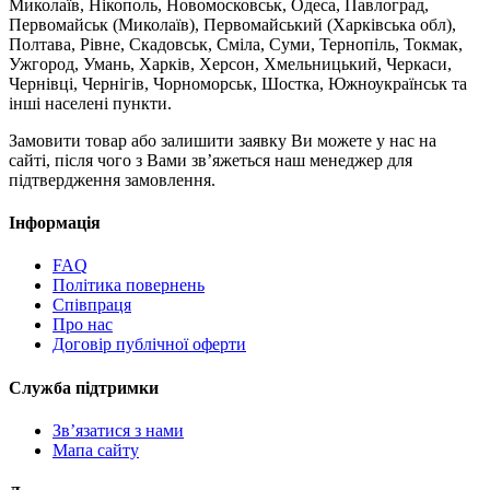
Миколаїв, Нікополь, Новомосковськ, Одеса, Павлоград,
Первомайськ (Миколаїв), Первомайський (Харківська обл),
Полтава, Рівне, Скадовськ, Сміла, Суми, Тернопіль, Токмак,
Ужгород, Умань, Харків, Херсон, Хмельницький, Черкаси,
Чернівці, Чернігів, Чорноморськ, Шостка, Южноукраїнськ та
інші населені пункти.
Замовити товар або залишити заявку Ви можете у нас на
сайті, після чого з Вами зв’яжеться наш менеджер для
підтвердження замовлення.
Інформація
FAQ
Політика повернень
Співпраця
Про нас
Договір публічної оферти
Служба підтримки
Зв’язатися з нами
Мапа сайту