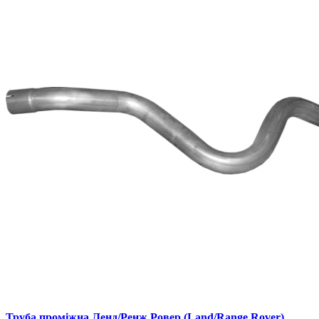
Труба промiжна Ленд/Ренж Ровер (Land/Range Rover)