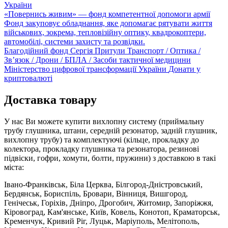
України
«Повернись живим» — фонд компетентної допомоги армії
Фонд закуповує обладнання, яке допомагає рятувати життя
військових, зокрема, тепловізійну оптику, квадрокоптери,
автомобілі, системи захисту та розвідки.
Благодійний фонд Сергія Притули
Транспорт / Оптика /
Зв’язок / Дрони / БПЛА / Засоби тактичної медицини
Міністерство цифрової трансформації України
Донати у
криптовалюті
Доставка товару
У нас Ви можете купити вихлопну систему (приймальну
трубу глушника, штани, середній резонатор, задній глушник,
вихлопну трубу) та комплектуючі (кільце, прокладку до
колектора, прокладку глушника та резонатора, резинові
підвіски, гофри, хомути, болти, пружини) з доставкою в такі
міста:
Івано-Франківськ, Біла Церква, Білгород-Дністровський,
Бердянськ, Бориспіль, Бровари, Вінниця, Вишгород,
Генічеськ, Горіхів, Дніпро, Дрогобич, Житомир, Запоріжжя,
Кіровоград, Кам'янське, Київ, Ковель, Конотоп, Краматорськ,
Кременчук, Кривий Ріг, Луцьк, Маріуполь, Мелітополь,