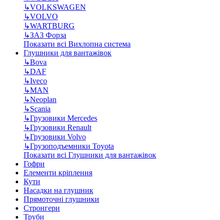
↳
VOLKSWAGEN
↳
VOLVO
↳
WARTBURG
↳
ЗАЗ Форза
Показати всі Вихлопна система
Глушники для вантажівок
↳
Bova
↳
DAF
↳
Iveco
↳
MAN
↳
Neoplan
↳
Scania
↳
Грузовики Mercedes
↳
Грузовики Renault
↳
Грузовики Volvo
↳
Грузоподъемники Toyota
Показати всі Глушники для вантажівок
Гофри
Елементи кріплення
Кути
Насадки на глушник
Прямоточні глушники
Стронгери
Труби