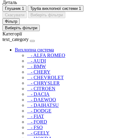
Деталь
Глушник
1
Труба вихлопної системи
1
Скасувати
Виберіть фільтри
Фільтр
Виберіть фільтри
Категорії
text_category
Вихлопна система
- ALFA ROMEO
- AUDI
- BMW
- CHERY
- CHEVROLET
- CHRYSLER
- CITROEN
- DACIA
- DAEWOO
- DAIHATSU
- DODGE
- FIAT
- FORD
- FSO
- GEELY