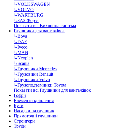
↳
VOLKSWAGEN
↳
VOLVO
↳
WARTBURG
↳
ЗАЗ Форза
Показати всі Вихлопна система
Глушники для вантажівок
↳
Bova
↳
DAF
↳
Iveco
↳
MAN
↳
Neoplan
↳
Scania
↳
Грузовики Mercedes
↳
Грузовики Renault
↳
Грузовики Volvo
↳
Грузоподъемники Toyota
Показати всі Глушники для вантажівок
Гофри
Елементи кріплення
Кути
Насадки на глушник
Прямоточні глушники
Стронгери
Труби