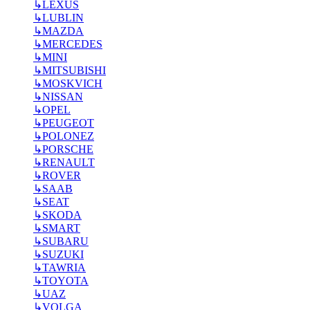
↳
LEXUS
↳
LUBLIN
↳
MAZDA
↳
MERCEDES
↳
MINI
↳
MITSUBISHI
↳
MOSKVICH
↳
NISSAN
↳
OPEL
↳
PEUGEOT
↳
POLONEZ
↳
PORSCHE
↳
RENAULT
↳
ROVER
↳
SAAB
↳
SEAT
↳
SKODA
↳
SMART
↳
SUBARU
↳
SUZUKI
↳
TAWRIA
↳
TOYOTA
↳
UAZ
↳
VOLGA