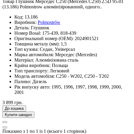
Товар Глушник Мерседес С250 (Mercedes С250) 2.5D 95-01
(13.186) Polmostrow алюмінізірованний, одного..
Код:
13.186
Виробник:
Polmostrów
Деталь:
Глушник
Номер Bosal:
175-439, 818-439
Оригінальний номер (OEM):
2024901521
Товщина металу (мм):
1,5
Тип кузова:
Седан, Універсал
Марка автомобиля:
Мерседес (Mercedes)
Матеріал:
Алюмінізована сталь
Країна виробник:
Польща
Тип транспорту:
Легковий
Модель автомобіля:
C250 - W202, C250 - T202
Паливо:
Дизель
Рік випуску авто:
1995, 1996, 1997, 1998, 1999, 2000,
2001
3 899 грн.
До кошика
Купити швидко
Показано з 1 по 1 із 1 (всього 1 сторінок)