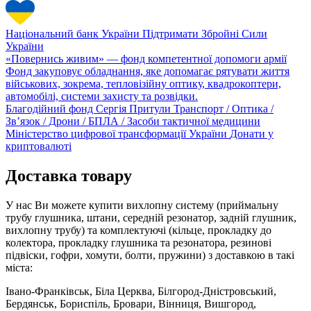
Національний банк України
Підтримати Збройні Сили
України
«Повернись живим» — фонд компетентної допомоги армії
Фонд закуповує обладнання, яке допомагає рятувати життя
військових, зокрема, тепловізійну оптику, квадрокоптери,
автомобілі, системи захисту та розвідки.
Благодійний фонд Сергія Притули
Транспорт / Оптика /
Зв’язок / Дрони / БПЛА / Засоби тактичної медицини
Міністерство цифрової трансформації України
Донати у
криптовалюті
Доставка товару
У нас Ви можете купити вихлопну систему (приймальну
трубу глушника, штани, середній резонатор, задній глушник,
вихлопну трубу) та комплектуючі (кільце, прокладку до
колектора, прокладку глушника та резонатора, резинові
підвіски, гофри, хомути, болти, пружини) з доставкою в такі
міста:
Івано-Франківськ, Біла Церква, Білгород-Дністровський,
Бердянськ, Бориспіль, Бровари, Вінниця, Вишгород,