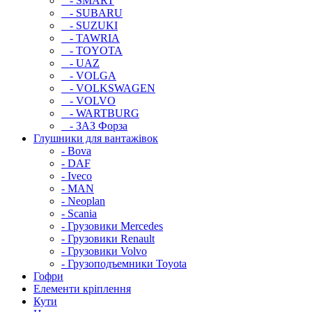
- SMART
- SUBARU
- SUZUKI
- TAWRIA
- TOYOTA
- UAZ
- VOLGA
- VOLKSWAGEN
- VOLVO
- WARTBURG
- ЗАЗ Форза
Глушники для вантажівок
- Bova
- DAF
- Iveco
- MAN
- Neoplan
- Scania
- Грузовики Mercedes
- Грузовики Renault
- Грузовики Volvo
- Грузоподъемники Toyota
Гофри
Елементи кріплення
Кути