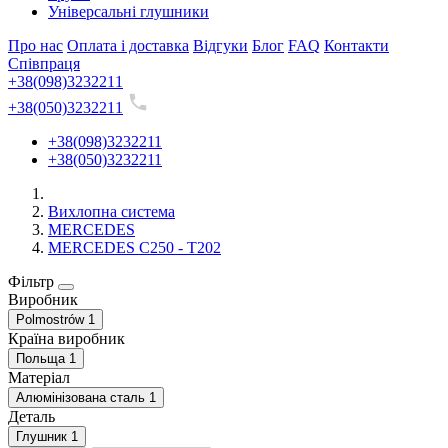
Універсальні глушники
Про нас
Оплата і доставка
Відгуки
Блог
FAQ
Контакти
Співпраця
+38(098)3232211
+38(050)3232211
+38(098)3232211
+38(050)3232211
Вихлопна система
MERCEDES
MERCEDES C250 - T202
Фільтр
Виробник
Polmostrów
1
Країна виробник
Польща
1
Матеріал
Алюмінізована сталь
1
Деталь
Глушник
1