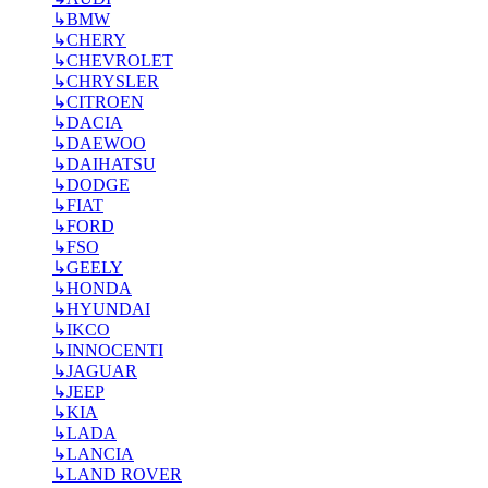
↳
BMW
↳
CHERY
↳
CHEVROLET
↳
CHRYSLER
↳
CITROEN
↳
DACIA
↳
DAEWOO
↳
DAIHATSU
↳
DODGE
↳
FIAT
↳
FORD
↳
FSO
↳
GEELY
↳
HONDA
↳
HYUNDAI
↳
IKCO
↳
INNOCENTI
↳
JAGUAR
↳
JEEP
↳
KIA
↳
LADA
↳
LANCIA
↳
LAND ROVER