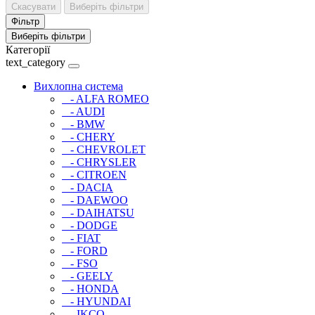
Скасувати
Виберіть фільтри
Фільтр
Виберіть фільтри
Категорії
text_category
Вихлопна система
- ALFA ROMEO
- AUDI
- BMW
- CHERY
- CHEVROLET
- CHRYSLER
- CITROEN
- DACIA
- DAEWOO
- DAIHATSU
- DODGE
- FIAT
- FORD
- FSO
- GEELY
- HONDA
- HYUNDAI
- IKCO