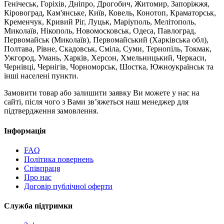
Генічеськ, Горіхів, Дніпро, Дрогобич, Житомир, Запоріжжя,
Кіровоград, Кам'янське, Київ, Ковель, Конотоп, Краматорськ,
Кременчук, Кривий Ріг, Луцьк, Маріуполь, Мелітополь,
Миколаїв, Нікополь, Новомосковськ, Одеса, Павлоград,
Первомайськ (Миколаїв), Первомайський (Харківська обл),
Полтава, Рівне, Скадовськ, Сміла, Суми, Тернопіль, Токмак,
Ужгород, Умань, Харків, Херсон, Хмельницький, Черкаси,
Чернівці, Чернігів, Чорноморськ, Шостка, Южноукраїнськ та
інші населені пункти.
Замовити товар або залишити заявку Ви можете у нас на
сайті, після чого з Вами зв’яжеться наш менеджер для
підтвердження замовлення.
Інформація
FAQ
Політика повернень
Співпраця
Про нас
Договір публічної оферти
Служба підтримки