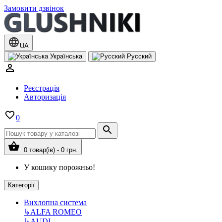
Замовити дзвінок
UA
Українська
Русский
Реєстрація
Авторизація
0
0 товар(ів) - 0 грн.
У кошику порожньо!
Категорії
Вихлопна система
↳
ALFA ROMEO
↳
AUDI