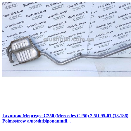
Глушник Мерседес С250 (Mercedes С250) 2.5D 95-01 (13.186)
Polmostrow алюмінізірованний...