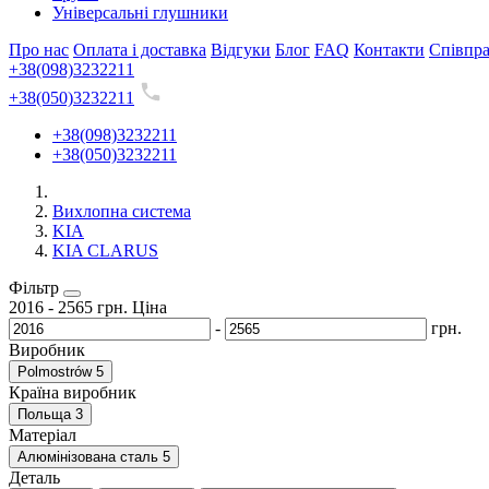
Універсальні глушники
Про нас
Оплата і доставка
Відгуки
Блог
FAQ
Контакти
Співпр
+38(098)3232211
+38(050)3232211
+38(098)3232211
+38(050)3232211
Вихлопна система
KIA
KIA CLARUS
Фільтр
2016
-
2565
грн.
Ціна
-
грн.
Виробник
Polmostrów
5
Країна виробник
Польща
3
Матеріал
Алюмінізована сталь
5
Деталь