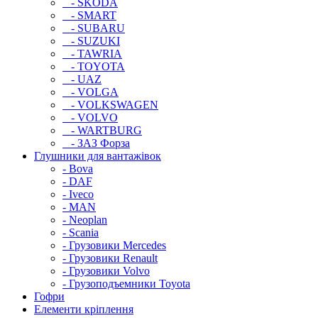
- SKODA
- SMART
- SUBARU
- SUZUKI
- TAWRIA
- TOYOTA
- UAZ
- VOLGA
- VOLKSWAGEN
- VOLVO
- WARTBURG
- ЗАЗ Форза
Глушники для вантажівок
- Bova
- DAF
- Iveco
- MAN
- Neoplan
- Scania
- Грузовики Mercedes
- Грузовики Renault
- Грузовики Volvo
- Грузоподъемники Toyota
Гофри
Елементи кріплення