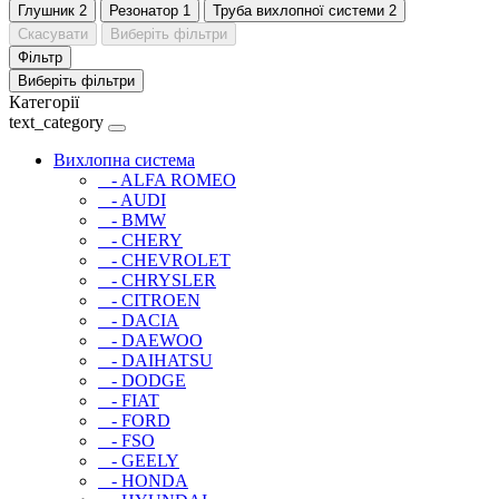
Глушник
2
Резонатор
1
Труба вихлопної системи
2
Скасувати
Виберіть фільтри
Фільтр
Виберіть фільтри
Категорії
text_category
Вихлопна система
- ALFA ROMEO
- AUDI
- BMW
- CHERY
- CHEVROLET
- CHRYSLER
- CITROEN
- DACIA
- DAEWOO
- DAIHATSU
- DODGE
- FIAT
- FORD
- FSO
- GEELY
- HONDA