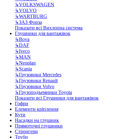
↳
VOLKSWAGEN
↳
VOLVO
↳
WARTBURG
↳
ЗАЗ Форза
Показати всі Вихлопна система
Глушники для вантажівок
↳
Bova
↳
DAF
↳
Iveco
↳
MAN
↳
Neoplan
↳
Scania
↳
Грузовики Mercedes
↳
Грузовики Renault
↳
Грузовики Volvo
↳
Грузоподъемники Toyota
Показати всі Глушники для вантажівок
Гофри
Елементи кріплення
Кути
Насадки на глушник
Прямоточні глушники
Стронгери
Труби