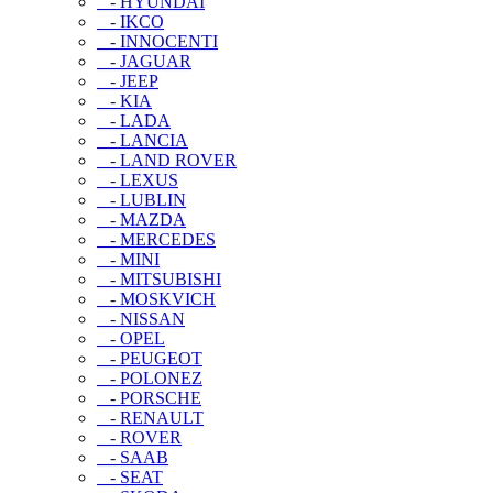
- HYUNDAI
- IKCO
- INNOCENTI
- JAGUAR
- JEEP
- KIA
- LADA
- LANCIA
- LAND ROVER
- LEXUS
- LUBLIN
- MAZDA
- MERCEDES
- MINI
- MITSUBISHI
- MOSKVICH
- NISSAN
- OPEL
- PEUGEOT
- POLONEZ
- PORSCHE
- RENAULT
- ROVER
- SAAB
- SEAT