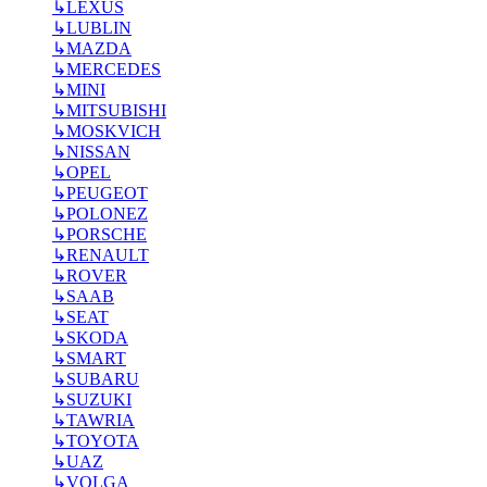
↳
LEXUS
↳
LUBLIN
↳
MAZDA
↳
MERCEDES
↳
MINI
↳
MITSUBISHI
↳
MOSKVICH
↳
NISSAN
↳
OPEL
↳
PEUGEOT
↳
POLONEZ
↳
PORSCHE
↳
RENAULT
↳
ROVER
↳
SAAB
↳
SEAT
↳
SKODA
↳
SMART
↳
SUBARU
↳
SUZUKI
↳
TAWRIA
↳
TOYOTA
↳
UAZ
↳
VOLGA