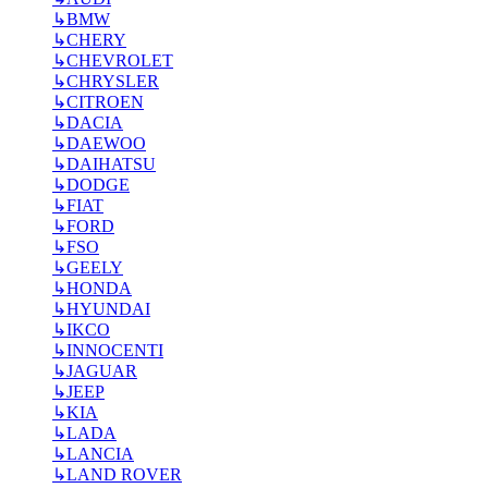
↳
BMW
↳
CHERY
↳
CHEVROLET
↳
CHRYSLER
↳
CITROEN
↳
DACIA
↳
DAEWOO
↳
DAIHATSU
↳
DODGE
↳
FIAT
↳
FORD
↳
FSO
↳
GEELY
↳
HONDA
↳
HYUNDAI
↳
IKCO
↳
INNOCENTI
↳
JAGUAR
↳
JEEP
↳
KIA
↳
LADA
↳
LANCIA
↳
LAND ROVER