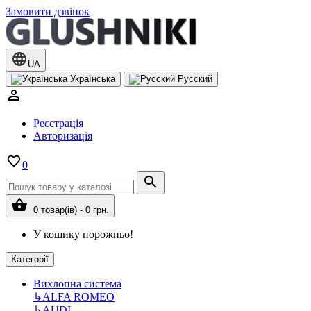
Замовити дзвінок
UA
Українська
Русский
Реєстрація
Авторизація
0
0 товар(ів) - 0 грн.
У кошику порожньо!
Категорії
Вихлопна система
↳
ALFA ROMEO
↳
AUDI