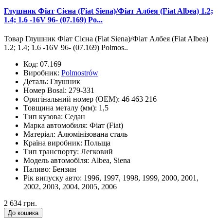
Глушник Фіат Сієна (Fiat Siena)/Фіат Албея (Fiat Albea) 1.2;
1.4; 1.6 -16V 96- (07.169) Po...
Товар Глушник Фіат Сієна (Fiat Siena)/Фіат Албея (Fiat Albea)
1.2; 1.4; 1.6 -16V 96- (07.169) Polmos..
Код:
07.169
Виробник:
Polmostrów
Деталь:
Глушник
Номер Bosal:
279-331
Оригінальний номер (OEM):
46 463 216
Товщина металу (мм):
1,5
Тип кузова:
Седан
Марка автомобиля:
Фіат (Fiat)
Матеріал:
Алюмінізована сталь
Країна виробник:
Польща
Тип транспорту:
Легковий
Модель автомобіля:
Albea, Siena
Паливо:
Бензин
Рік випуску авто:
1996, 1997, 1998, 1999, 2000, 2001,
2002, 2003, 2004, 2005, 2006
2 634 грн.
До кошика