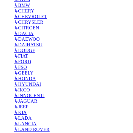
↳
BMW
↳
CHERY
↳
CHEVROLET
↳
CHRYSLER
↳
CITROEN
↳
DACIA
↳
DAEWOO
↳
DAIHATSU
↳
DODGE
↳
FIAT
↳
FORD
↳
FSO
↳
GEELY
↳
HONDA
↳
HYUNDAI
↳
IKCO
↳
INNOCENTI
↳
JAGUAR
↳
JEEP
↳
KIA
↳
LADA
↳
LANCIA
↳
LAND ROVER