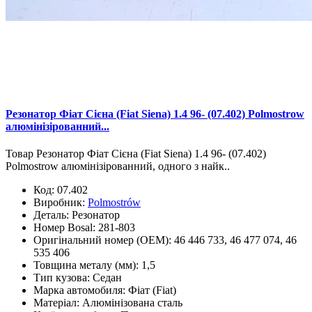
Резонатор Фіат Сієна (Fiat Siena) 1.4 96- (07.402) Polmostrow
алюмінізірованний...
Товар Резонатор Фіат Сієна (Fiat Siena) 1.4 96- (07.402)
Polmostrow алюмінізірованний, одного з найк..
Код:
07.402
Виробник:
Polmostrów
Деталь:
Резонатор
Номер Bosal:
281-803
Оригінальний номер (OEM):
46 446 733, 46 477 074, 46
535 406
Товщина металу (мм):
1,5
Тип кузова:
Седан
Марка автомобиля:
Фіат (Fiat)
Матеріал:
Алюмінізована сталь