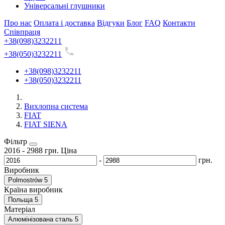
Універсальні глушники
Про нас
Оплата і доставка
Відгуки
Блог
FAQ
Контакти
Співпраця
+38(098)3232211
+38(050)3232211
+38(098)3232211
+38(050)3232211
Вихлопна система
FIAT
FIAT SIENA
Фільтр
2016
-
2988
грн.
Ціна
-
грн.
Виробник
Polmostrów
5
Країна виробник
Польща
5
Матеріал
Алюмінізована сталь
5