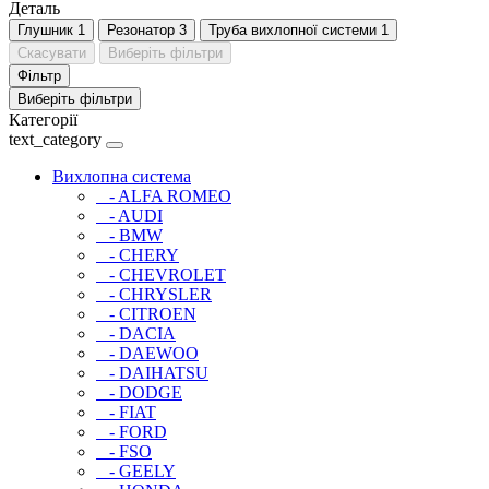
Деталь
Глушник
1
Резонатор
3
Труба вихлопної системи
1
Скасувати
Виберіть фільтри
Фільтр
Виберіть фільтри
Категорії
text_category
Вихлопна система
- ALFA ROMEO
- AUDI
- BMW
- CHERY
- CHEVROLET
- CHRYSLER
- CITROEN
- DACIA
- DAEWOO
- DAIHATSU
- DODGE
- FIAT
- FORD
- FSO
- GEELY