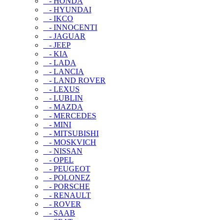
- HONDA
- HYUNDAI
- IKCO
- INNOCENTI
- JAGUAR
- JEEP
- KIA
- LADA
- LANCIA
- LAND ROVER
- LEXUS
- LUBLIN
- MAZDA
- MERCEDES
- MINI
- MITSUBISHI
- MOSKVICH
- NISSAN
- OPEL
- PEUGEOT
- POLONEZ
- PORSCHE
- RENAULT
- ROVER
- SAAB