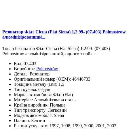
Резонатор Фіат Сієна (Fiat Siena) 1,2 99- (07.403) Polmostrow
алюмінізірованний...
Товар Резонатор Фіат Сієна (Fiat Siena) 1,2 99- (07.403)
Polmostrow алюмінізірованний, одного з найк..
Код:
07.403
Виробник:
Polmostrów
Деталь:
Резонатор
Оригінальний номер (OEM):
46446733
Товщина металу (мм):
1,5
Тип кузова:
Седан
Марка автомобиля:
Фіат (Fiat)
Матеріал:
Алюмінізована сталь
Країна виробник:
Польща
Тип транспорту:
Легковий
Модель автомобіля:
Siena
Паливо:
Бензин
Рік випуску авто:
1997, 1998, 1999, 2000, 2001, 2002