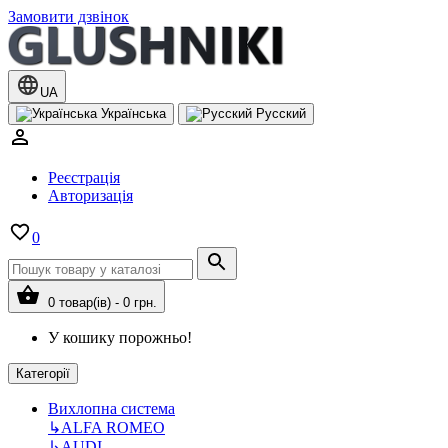
Замовити дзвінок
UA
Українська
Русский
Реєстрація
Авторизація
0
0 товар(ів) - 0 грн.
У кошику порожньо!
Категорії
Вихлопна система
↳
ALFA ROMEO
↳
AUDI