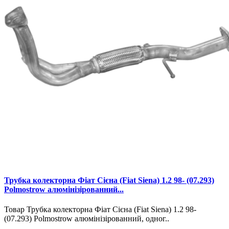
Трубка колекторна Фіат Сієна (Fiat Siena) 1.2 98- (07.293)
Polmostrow алюмінізірованний...
Товар Трубка колекторна Фіат Сієна (Fiat Siena) 1.2 98-
(07.293) Polmostrow алюмінізірованний, одног..