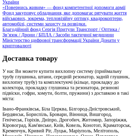
України
«Повернись живим» — фонд компетентної допомоги армії
Фонд закуповує обладнання, яке допомагає рятувати життя
військових, зокрема, тепловізійну оптику, квадрокоптери,
автомобілі, системи захисту та розвідки.
Благодійний фонд Сергія Притули
Транспорт / Оптика /
Зв’язок / Дрони / БПЛА / Засоби тактичної медицини
Міністерство цифрової трансформації України
Донати у
криптовалюті
Доставка товару
У нас Ви можете купити вихлопну систему (приймальну
трубу глушника, штани, середній резонатор, задній глушник,
вихлопну трубу) та комплектуючі (кільце, прокладку до
колектора, прокладку глушника та резонатора, резинові
підвіски, гофри, хомути, болти, пружини) з доставкою в такі
міста:
Івано-Франківськ, Біла Церква, Білгород-Дністровський,
Бердянськ, Бориспіль, Бровари, Вінниця, Вишгород,
Генічеськ, Горіхів, Дніпро, Дрогобич, Житомир, Запоріжжя,
Кіровоград, Кам'янське, Київ, Ковель, Конотоп, Краматорськ,
Кременчук, Кривий Ріг, Луцьк, Маріуполь, Мелітополь,