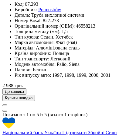
Код:
07.293
Виробник:
Polmostrów
Деталь:
Труба вихлопної системи
Номер Bosal:
827-273
Оригінальний номер (OEM):
46558213
Товщина металу (мм):
1,5
Тип кузова:
Седан, Хетчбек
Марка автомобиля:
Фіат (Fiat)
Матеріал:
Алюмінізована сталь
Країна виробник:
Польща
Тип транспорту:
Легковий
Модель автомобіля:
Palio, Siena
Паливо:
Бензин
Рік випуску авто:
1997, 1998, 1999, 2000, 2001
2 988 грн.
До кошика
Купити швидко
Показано з 1 по 5 із 5 (всього 1 сторінок)
Національний банк України
Підтримати Збройні Сили