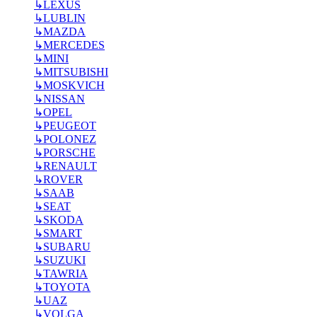
↳
LEXUS
↳
LUBLIN
↳
MAZDA
↳
MERCEDES
↳
MINI
↳
MITSUBISHI
↳
MOSKVICH
↳
NISSAN
↳
OPEL
↳
PEUGEOT
↳
POLONEZ
↳
PORSCHE
↳
RENAULT
↳
ROVER
↳
SAAB
↳
SEAT
↳
SKODA
↳
SMART
↳
SUBARU
↳
SUZUKI
↳
TAWRIA
↳
TOYOTA
↳
UAZ
↳
VOLGA