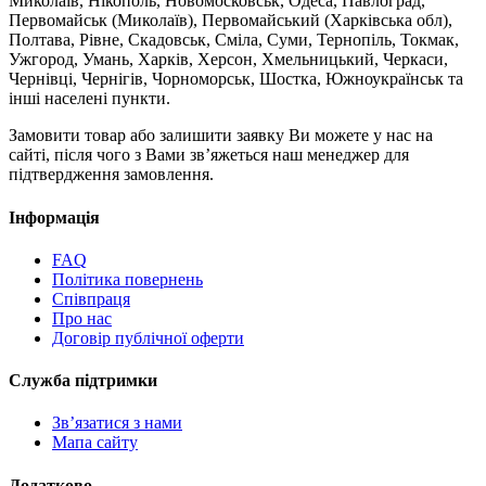
Миколаїв, Нікополь, Новомосковськ, Одеса, Павлоград,
Первомайськ (Миколаїв), Первомайський (Харківська обл),
Полтава, Рівне, Скадовськ, Сміла, Суми, Тернопіль, Токмак,
Ужгород, Умань, Харків, Херсон, Хмельницький, Черкаси,
Чернівці, Чернігів, Чорноморськ, Шостка, Южноукраїнськ та
інші населені пункти.
Замовити товар або залишити заявку Ви можете у нас на
сайті, після чого з Вами зв’яжеться наш менеджер для
підтвердження замовлення.
Інформація
FAQ
Політика повернень
Співпраця
Про нас
Договір публічної оферти
Служба підтримки
Зв’язатися з нами
Мапа сайту
Додатково