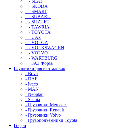
- SEAT
- SKODA
- SMART
- SUBARU
- SUZUKI
- TAWRIA
- TOYOTA
- UAZ
- VOLGA
- VOLKSWAGEN
- VOLVO
- WARTBURG
- ЗАЗ Форза
Глушники для вантажівок
- Bova
- DAF
- Iveco
- MAN
- Neoplan
- Scania
- Грузовики Mercedes
- Грузовики Renault
- Грузовики Volvo
- Грузоподъемники Toyota
Гофри