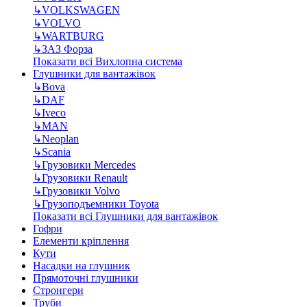
↳
VOLKSWAGEN
↳
VOLVO
↳
WARTBURG
↳
ЗАЗ Форза
Показати всі Вихлопна система
Глушники для вантажівок
↳
Bova
↳
DAF
↳
Iveco
↳
MAN
↳
Neoplan
↳
Scania
↳
Грузовики Mercedes
↳
Грузовики Renault
↳
Грузовики Volvo
↳
Грузоподъемники Toyota
Показати всі Глушники для вантажівок
Гофри
Елементи кріплення
Кути
Насадки на глушник
Прямоточні глушники
Стронгери
Труби