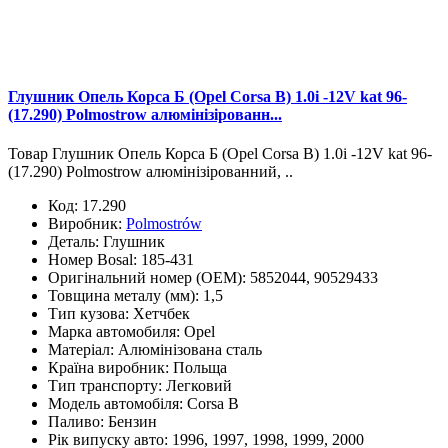
Глушник Опель Корса Б (Opel Corsa B) 1.0i -12V kat 96-
(17.290) Polmostrow алюмінізірованн...
Товар Глушник Опель Корса Б (Opel Corsa B) 1.0i -12V kat 96-
(17.290) Polmostrow алюмінізірованний, ..
Код:
17.290
Виробник:
Polmostrów
Деталь:
Глушник
Номер Bosal:
185-431
Оригінальний номер (OEM):
5852044, 90529433
Товщина металу (мм):
1,5
Тип кузова:
Хетчбек
Марка автомобиля:
Opel
Матеріал:
Алюмінізована сталь
Країна виробник:
Польща
Тип транспорту:
Легковий
Модель автомобіля:
Corsa B
Паливо:
Бензин
Рік випуску авто:
1996, 1997, 1998, 1999, 2000