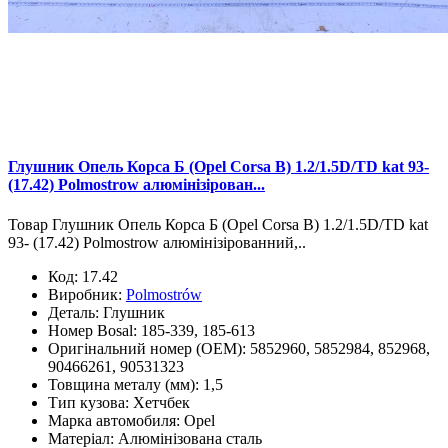
Глушник Опель Корса Б (Opel Corsa B) 1.2/1.5D/TD kat 93-
(17.42) Polmostrow алюмінізірован...
Товар Глушник Опель Корса Б (Opel Corsa B) 1.2/1.5D/TD kat
93- (17.42) Polmostrow алюмінізірованний,..
Код:
17.42
Виробник:
Polmostrów
Деталь:
Глушник
Номер Bosal:
185-339, 185-613
Оригінальний номер (OEM):
5852960, 5852984, 852968,
90466261, 90531323
Товщина металу (мм):
1,5
Тип кузова:
Хетчбек
Марка автомобиля:
Opel
Матеріал:
Алюмінізована сталь