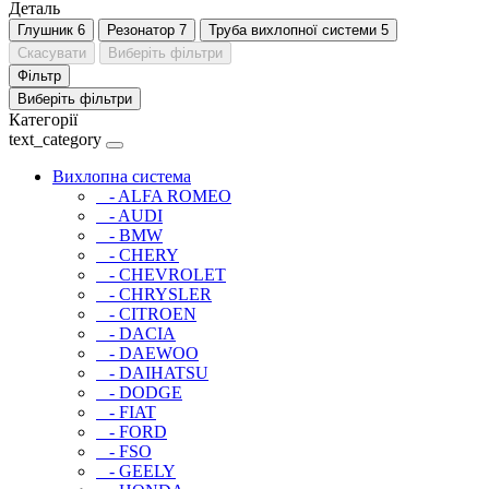
Деталь
Глушник
6
Резонатор
7
Труба вихлопної системи
5
Скасувати
Виберіть фільтри
Фільтр
Виберіть фільтри
Категорії
text_category
Вихлопна система
- ALFA ROMEO
- AUDI
- BMW
- CHERY
- CHEVROLET
- CHRYSLER
- CITROEN
- DACIA
- DAEWOO
- DAIHATSU
- DODGE
- FIAT
- FORD
- FSO
- GEELY