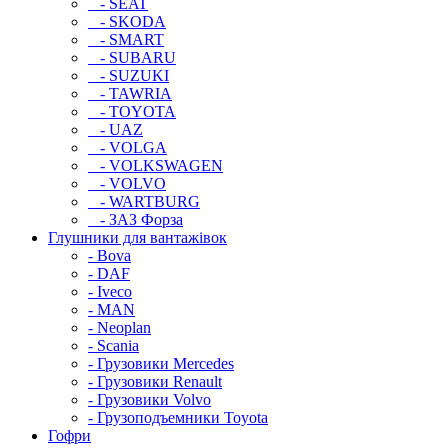
- SEAT
- SKODA
- SMART
- SUBARU
- SUZUKI
- TAWRIA
- TOYOTA
- UAZ
- VOLGA
- VOLKSWAGEN
- VOLVO
- WARTBURG
- ЗАЗ Форза
Глушники для вантажівок
- Bova
- DAF
- Iveco
- MAN
- Neoplan
- Scania
- Грузовики Mercedes
- Грузовики Renault
- Грузовики Volvo
- Грузоподъемники Toyota
Гофри