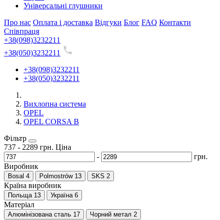
Універсальні глушники
Про нас
Оплата і доставка
Відгуки
Блог
FAQ
Контакти
Співпраця
+38(098)3232211
+38(050)3232211
+38(098)3232211
+38(050)3232211
Вихлопна система
OPEL
OPEL CORSA B
Фільтр
737
-
2289
грн.
Ціна
-
грн.
Виробник
Bosal
4
Polmostrów
13
SKS
2
Країна виробник
Польща
13
Україна
6
Матеріал
Алюмінізована сталь
17
Чорний метал
2