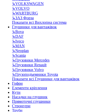
↳
VOLKSWAGEN
↳
VOLVO
↳
WARTBURG
↳
ЗАЗ Форза
Показати всі Вихлопна система
Глушники для вантажівок
↳
Bova
↳
DAF
↳
Iveco
↳
MAN
↳
Neoplan
↳
Scania
↳
Грузовики Mercedes
↳
Грузовики Renault
↳
Грузовики Volvo
↳
Грузоподъемники Toyota
Показати всі Глушники для вантажівок
Гофри
Елементи кріплення
Кути
Насадки на глушник
Прямоточні глушники
Стронгери
Труби