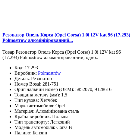
Резонатор Опель Корса (Opel Corsa) 1.0i 12V kat 96 (17.293)
Polmostrow алюмінізірованний...
Товар Резонатор Опель Корса (Opel Corsa) 1.0i 12V kat 96
(17.293) Polmostrow алюмінізірованний, одно..
Код:
17.293
Виробник:
Polmostrów
Деталь:
Резонатор
Номер Bosal:
281-751
Оригінальний номер (OEM):
5852070, 9128616
Товщина металу (мм):
1,5
Тип кузова:
Хетчбек
Марка автомобиля:
Opel
Матеріал:
Алюмінізована сталь
Країна виробник:
Польща
Тип транспорту:
Легковий
Модель автомобіля:
Corsa B
Паливо:
Бензин