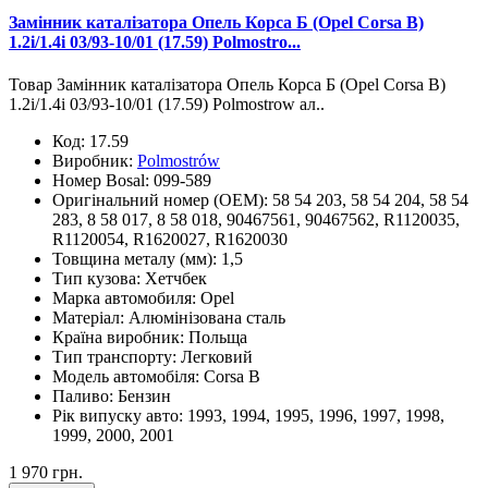
Замінник каталізатора Опель Корса Б (Opel Corsa B)
1.2i/1.4i 03/93-10/01 (17.59) Polmostro...
Товар Замінник каталізатора Опель Корса Б (Opel Corsa B)
1.2i/1.4i 03/93-10/01 (17.59) Polmostrow ал..
Код:
17.59
Виробник:
Polmostrów
Номер Bosal:
099-589
Оригінальний номер (OEM):
58 54 203, 58 54 204, 58 54
283, 8 58 017, 8 58 018, 90467561, 90467562, R1120035,
R1120054, R1620027, R1620030
Товщина металу (мм):
1,5
Тип кузова:
Хетчбек
Марка автомобиля:
Opel
Матеріал:
Алюмінізована сталь
Країна виробник:
Польща
Тип транспорту:
Легковий
Модель автомобіля:
Corsa B
Паливо:
Бензин
Рік випуску авто:
1993, 1994, 1995, 1996, 1997, 1998,
1999, 2000, 2001
1 970 грн.