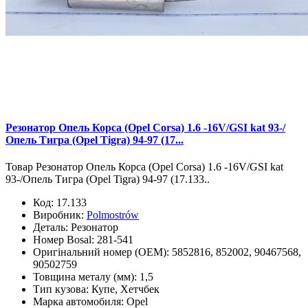
Резонатор Опель Корса (Opel Corsa) 1.6 -16V/GSI kat 93-/
Опель Тигра (Opel Tigra) 94-97 (17...
Товар Резонатор Опель Корса (Opel Corsa) 1.6 -16V/GSI kat
93-/Опель Тигра (Opel Tigra) 94-97 (17.133..
Код:
17.133
Виробник:
Polmostrów
Деталь:
Резонатор
Номер Bosal:
281-541
Оригінальний номер (OEM):
5852816, 852002, 90467568,
90502759
Товщина металу (мм):
1,5
Тип кузова:
Купе, Хетчбек
Марка автомобиля:
Opel