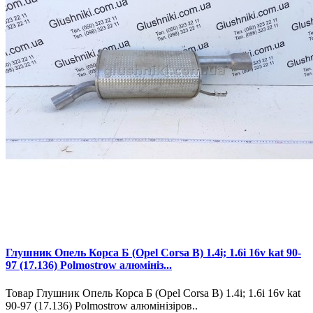
Глушник Опель Корса Б (Opel Corsa B) 1.4i; 1.6i 16v kat 90-
97 (17.136) Polmostrow алюмініз...
Товар Глушник Опель Корса Б (Opel Corsa B) 1.4i; 1.6i 16v kat
90-97 (17.136) Polmostrow алюмінізіров..