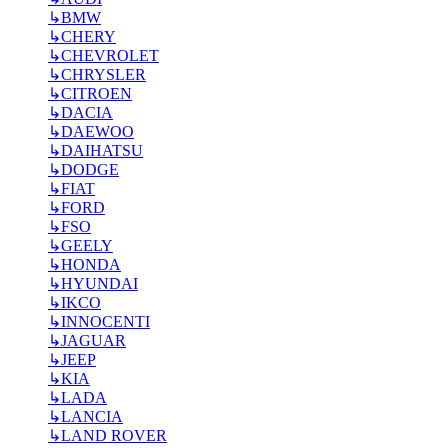
↳
BMW
↳
CHERY
↳
CHEVROLET
↳
CHRYSLER
↳
CITROEN
↳
DACIA
↳
DAEWOO
↳
DAIHATSU
↳
DODGE
↳
FIAT
↳
FORD
↳
FSO
↳
GEELY
↳
HONDA
↳
HYUNDAI
↳
IKCO
↳
INNOCENTI
↳
JAGUAR
↳
JEEP
↳
KIA
↳
LADA
↳
LANCIA
↳
LAND ROVER