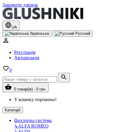
Замовити дзвінок
UA
Українська
Русский
Реєстрація
Авторизація
0
0 товар(ів) - 0 грн.
У кошику порожньо!
Категорії
Вихлопна система
↳
ALFA ROMEO
↳
AUDI