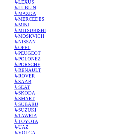
↳
LEXUS
↳
LUBLIN
↳
MAZDA
↳
MERCEDES
↳
MINI
↳
MITSUBISHI
↳
MOSKVICH
↳
NISSAN
↳
OPEL
↳
PEUGEOT
↳
POLONEZ
↳
PORSCHE
↳
RENAULT
↳
ROVER
↳
SAAB
↳
SEAT
↳
SKODA
↳
SMART
↳
SUBARU
↳
SUZUKI
↳
TAWRIA
↳
TOYOTA
↳
UAZ
↳
VOLGA