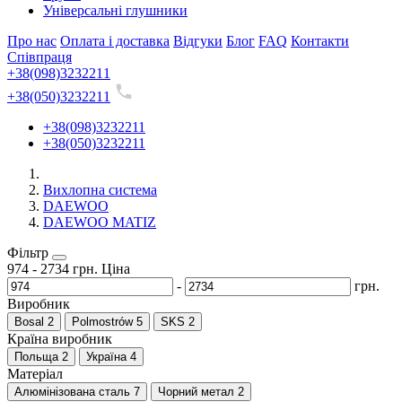
Універсальні глушники
Про нас
Оплата і доставка
Відгуки
Блог
FAQ
Контакти
Співпраця
+38(098)3232211
+38(050)3232211
+38(098)3232211
+38(050)3232211
Вихлопна система
DAEWOO
DAEWOO MATIZ
Фільтр
974
-
2734
грн.
Ціна
-
грн.
Виробник
Bosal
2
Polmostrów
5
SKS
2
Країна виробник
Польща
2
Україна
4
Матеріал
Алюмінізована сталь
7
Чорний метал
2