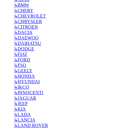
↳
BMW
↳
CHERY
↳
CHEVROLET
↳
CHRYSLER
↳
CITROEN
↳
DACIA
↳
DAEWOO
↳
DAIHATSU
↳
DODGE
↳
FIAT
↳
FORD
↳
FSO
↳
GEELY
↳
HONDA
↳
HYUNDAI
↳
IKCO
↳
INNOCENTI
↳
JAGUAR
↳
JEEP
↳
KIA
↳
LADA
↳
LANCIA
↳
LAND ROVER