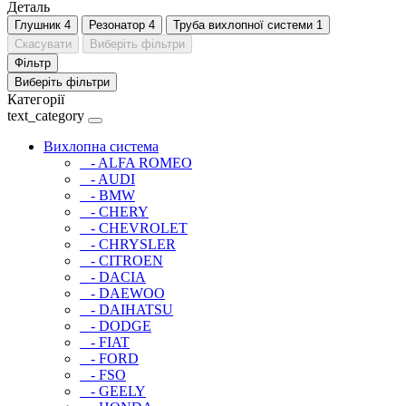
Деталь
Глушник
4
Резонатор
4
Труба вихлопної системи
1
Скасувати
Виберіть фільтри
Фільтр
Виберіть фільтри
Категорії
text_category
Вихлопна система
- ALFA ROMEO
- AUDI
- BMW
- CHERY
- CHEVROLET
- CHRYSLER
- CITROEN
- DACIA
- DAEWOO
- DAIHATSU
- DODGE
- FIAT
- FORD
- FSO
- GEELY