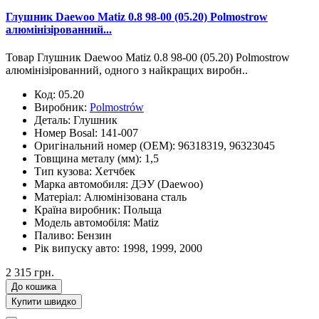
Глушник Daewoo Matiz 0.8 98-00 (05.20) Polmostrow
алюмінізірованний...
Товар Глушник Daewoo Matiz 0.8 98-00 (05.20) Polmostrow
алюмінізірованний, одного з найкращих виробн..
Код:
05.20
Виробник:
Polmostrów
Деталь:
Глушник
Номер Bosal:
141-007
Оригінальний номер (OEM):
96318319, 96323045
Товщина металу (мм):
1,5
Тип кузова:
Хетчбек
Марка автомобиля:
ДЭУ (Daewoo)
Матеріал:
Алюмінізована сталь
Країна виробник:
Польща
Модель автомобіля:
Matiz
Паливо:
Бензин
Рік випуску авто:
1998, 1999, 2000
2 315 грн.
До кошика
Купити швидко