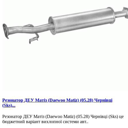
Резонатор ДЕУ Матіз (Daewoo Matiz) (05.28) Чернівці
(Sks)...
Резонатор ДЕУ Матіз (Daewoo Matiz) (05.28) Чернівці (Sks) це
бюджетний варіант вихлопної системи авт..