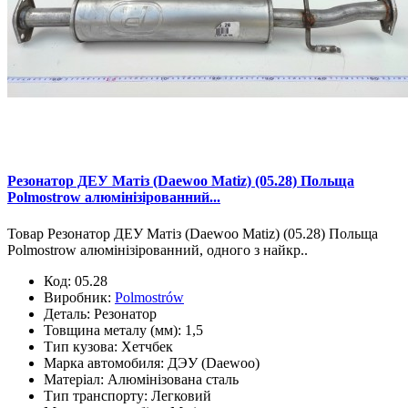
Резонатор ДЕУ Матіз (Daewoo Matiz) (05.28) Польща
Polmostrow алюмінізірованний...
Товар Резонатор ДЕУ Матіз (Daewoo Matiz) (05.28) Польща
Polmostrow алюмінізірованний, одного з найкр..
Код:
05.28
Виробник:
Polmostrów
Деталь:
Резонатор
Товщина металу (мм):
1,5
Тип кузова:
Хетчбек
Марка автомобиля:
ДЭУ (Daewoo)
Матеріал:
Алюмінізована сталь
Тип транспорту:
Легковий