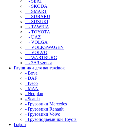
- SEAT
- SKODA
- SMART
- SUBARU
- SUZUKI
- TAWRIA
- TOYOTA
- UAZ
- VOLGA
- VOLKSWAGEN
- VOLVO
- WARTBURG
- ЗАЗ Форза
Глушники для вантажівок
- Bova
- DAF
- Iveco
- MAN
- Neoplan
- Scania
- Грузовики Mercedes
- Грузовики Renault
- Грузовики Volvo
- Грузоподъемники Toyota
Гофри