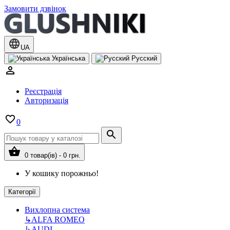
Замовити дзвінок
UA
Українська
Русский
Реєстрація
Авторизація
0
0 товар(ів) - 0 грн.
У кошику порожньо!
Категорії
Вихлопна система
↳
ALFA ROMEO
↳
AUDI