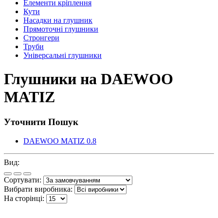
Елементи кріплення
Кути
Насадки на глушник
Прямоточні глушники
Стронгери
Труби
Універсальні глушники
Глушники на DAEWOO
MATIZ
Уточнити Пошук
DAEWOO MATIZ 0.8
Вид:
Сортувати:
Вибрати виробника:
На сторінці: