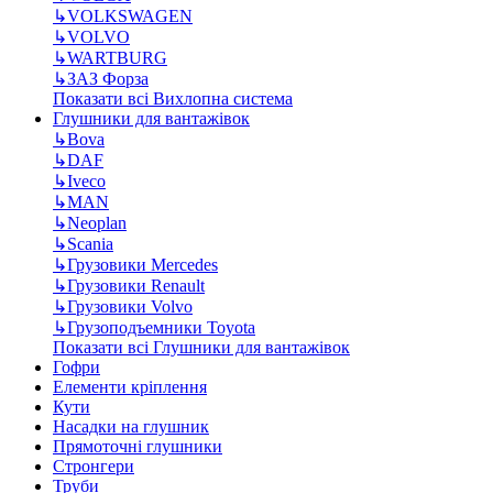
↳
VOLKSWAGEN
↳
VOLVO
↳
WARTBURG
↳
ЗАЗ Форза
Показати всі Вихлопна система
Глушники для вантажівок
↳
Bova
↳
DAF
↳
Iveco
↳
MAN
↳
Neoplan
↳
Scania
↳
Грузовики Mercedes
↳
Грузовики Renault
↳
Грузовики Volvo
↳
Грузоподъемники Toyota
Показати всі Глушники для вантажівок
Гофри
Елементи кріплення
Кути
Насадки на глушник
Прямоточні глушники
Стронгери
Труби