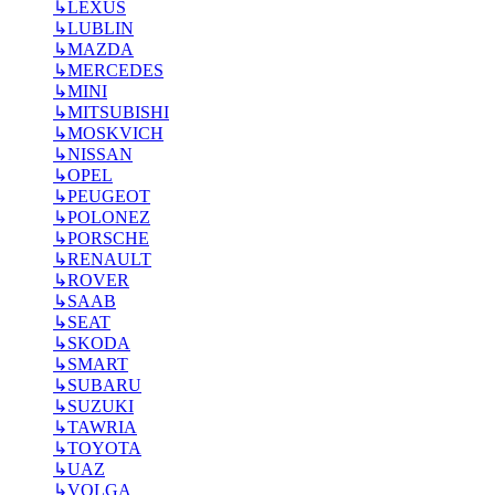
↳
LEXUS
↳
LUBLIN
↳
MAZDA
↳
MERCEDES
↳
MINI
↳
MITSUBISHI
↳
MOSKVICH
↳
NISSAN
↳
OPEL
↳
PEUGEOT
↳
POLONEZ
↳
PORSCHE
↳
RENAULT
↳
ROVER
↳
SAAB
↳
SEAT
↳
SKODA
↳
SMART
↳
SUBARU
↳
SUZUKI
↳
TAWRIA
↳
TOYOTA
↳
UAZ
↳
VOLGA