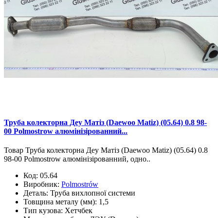
Труба колекторна Деу Матіз (Daewoo Matiz) (05.64) 0.8 98-
00 Polmostrow алюмінізірованний...
Товар Труба колекторна Деу Матіз (Daewoo Matiz) (05.64) 0.8
98-00 Polmostrow алюмінізірованний, одно..
Код:
05.64
Виробник:
Polmostrów
Деталь:
Труба вихлопної системи
Товщина металу (мм):
1,5
Тип кузова:
Хетчбек