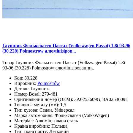
Глушник Фольксваген Пассат (Volkswagen Passat) 1.8i 93-96
(30.228) Polmostrow алюмінізіров...
Товар Глушник Фольксваген Пассат (Volkswagen Passat) 1.8i
93-96 (30.228) Polmostrow алюмінізірованни..
Код:
30.228
Виробник:
Polmostrów
Деталь:
Глушник
Номер Bosal:
279-481
Оригінальний номер (OEM):
3A0253609G, 3A0253609L
Товщина металу (мм):
1,5
Тип кузова:
Седан, Універсал
Марка автомобиля:
Фольксваген (VolksWagen)
Матеріал:
Алюмінізована сталь
Країна виробник:
Польща
Тип транспорту:
Легковий