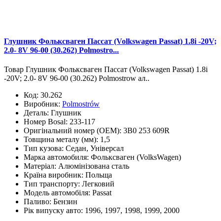
Глушник Фольксваген Пассат (Volkswagen Passat) 1.8i -20V;
2.0- 8V 96-00 (30.262) Polmostro...
Товар Глушник Фольксваген Пассат (Volkswagen Passat) 1.8i
-20V; 2.0- 8V 96-00 (30.262) Polmostrow ал..
Код:
30.262
Виробник:
Polmostrów
Деталь:
Глушник
Номер Bosal:
233-117
Оригінальний номер (OEM):
3B0 253 609R
Товщина металу (мм):
1,5
Тип кузова:
Седан, Універсал
Марка автомобиля:
Фольксваген (VolksWagen)
Матеріал:
Алюмінізована сталь
Країна виробник:
Польща
Тип транспорту:
Легковий
Модель автомобіля:
Passat
Паливо:
Бензин
Рік випуску авто:
1996, 1997, 1998, 1999, 2000