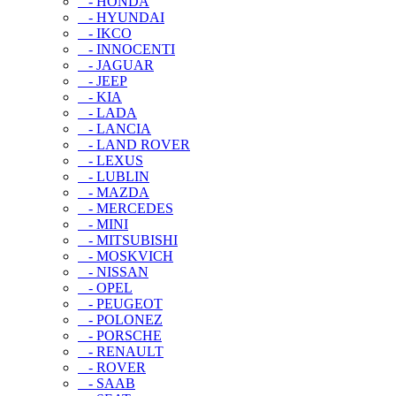
- HONDA
- HYUNDAI
- IKCO
- INNOCENTI
- JAGUAR
- JEEP
- KIA
- LADA
- LANCIA
- LAND ROVER
- LEXUS
- LUBLIN
- MAZDA
- MERCEDES
- MINI
- MITSUBISHI
- MOSKVICH
- NISSAN
- OPEL
- PEUGEOT
- POLONEZ
- PORSCHE
- RENAULT
- ROVER
- SAAB