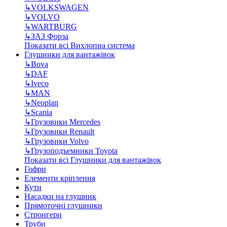
↳
VOLKSWAGEN
↳
VOLVO
↳
WARTBURG
↳
ЗАЗ Форза
Показати всі Вихлопна система
Глушники для вантажівок
↳
Bova
↳
DAF
↳
Iveco
↳
MAN
↳
Neoplan
↳
Scania
↳
Грузовики Mercedes
↳
Грузовики Renault
↳
Грузовики Volvo
↳
Грузоподъемники Toyota
Показати всі Глушники для вантажівок
Гофри
Елементи кріплення
Кути
Насадки на глушник
Прямоточні глушники
Стронгери
Труби