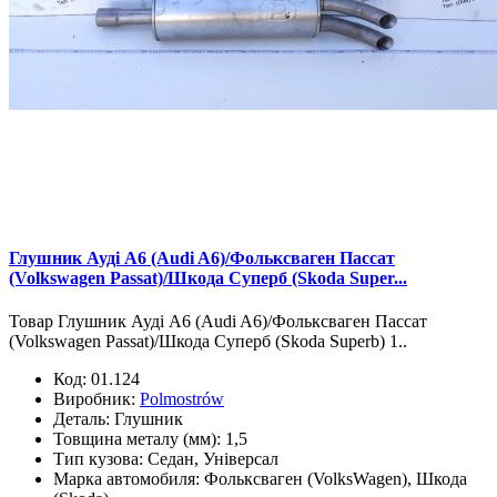
Глушник Ауді А6 (Audi A6)/Фольксваген Пассат
(Volkswagen Passat)/Шкода Суперб (Skoda Super...
Товар Глушник Ауді А6 (Audi A6)/Фольксваген Пассат
(Volkswagen Passat)/Шкода Суперб (Skoda Superb) 1..
Код:
01.124
Виробник:
Polmostrów
Деталь:
Глушник
Товщина металу (мм):
1,5
Тип кузова:
Седан, Універсал
Марка автомобиля:
Фольксваген (VolksWagen), Шкода