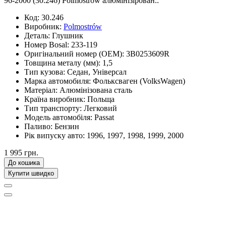
96-2000 (30.246) Polmostrow алюмінізірован..
Код:
30.246
Виробник:
Polmostrów
Деталь:
Глушник
Номер Bosal:
233-119
Оригінальний номер (OEM):
3B0253609R
Товщина металу (мм):
1,5
Тип кузова:
Седан, Універсал
Марка автомобиля:
Фольксваген (VolksWagen)
Матеріал:
Алюмінізована сталь
Країна виробник:
Польща
Тип транспорту:
Легковий
Модель автомобіля:
Passat
Паливо:
Бензин
Рік випуску авто:
1996, 1997, 1998, 1999, 2000
1 995 грн.
До кошика
Купити швидко