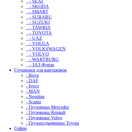
- SEAT
- SKODA
- SMART
- SUBARU
- SUZUKI
- TAWRIA
- TOYOTA
- UAZ
- VOLGA
- VOLKSWAGEN
- VOLVO
- WARTBURG
- ЗАЗ Форза
Глушники для вантажівок
- Bova
- DAF
- Iveco
- MAN
- Neoplan
- Scania
- Грузовики Mercedes
- Грузовики Renault
- Грузовики Volvo
- Грузоподъемники Toyota
Гофри