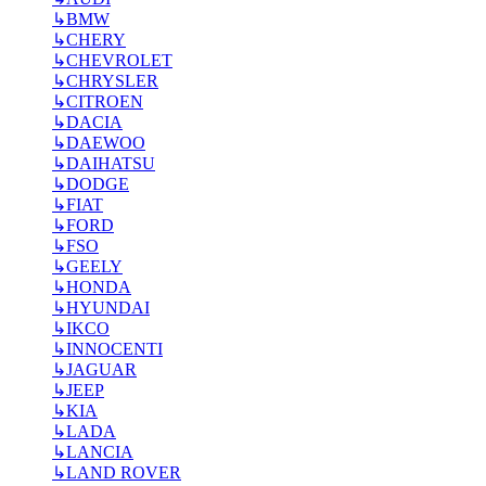
↳
BMW
↳
CHERY
↳
CHEVROLET
↳
CHRYSLER
↳
CITROEN
↳
DACIA
↳
DAEWOO
↳
DAIHATSU
↳
DODGE
↳
FIAT
↳
FORD
↳
FSO
↳
GEELY
↳
HONDA
↳
HYUNDAI
↳
IKCO
↳
INNOCENTI
↳
JAGUAR
↳
JEEP
↳
KIA
↳
LADA
↳
LANCIA
↳
LAND ROVER