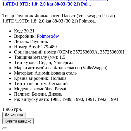
1.6TD/1.9TD; 1.8; 2.0 kat 88-93 (30.21) Pol...
Товар Глушник Фольксваген Пассат (Volkswagen Passat)
1.6TD/1.9TD; 1.8; 2.0 kat 88-93 (30.21) Polmost..
Код:
30.21
Виробник:
Polmostrów
Деталь:
Глушник
Номер Bosal:
279-489
Оригінальний номер (OEM):
357253609A, 357253609H
Товщина металу (мм):
1,5
Тип кузова:
Седан, Універсал
Марка автомобиля:
Фольксваген (VolksWagen)
Матеріал:
Алюмінізована сталь
Країна виробник:
Польща
Тип транспорту:
Легковий
Модель автомобіля:
Passat
Паливо:
Бензин, Дизель
Рік випуску авто:
1988, 1989, 1990, 1991, 1992, 1993
1 965 грн.
До кошика
Купити швидко