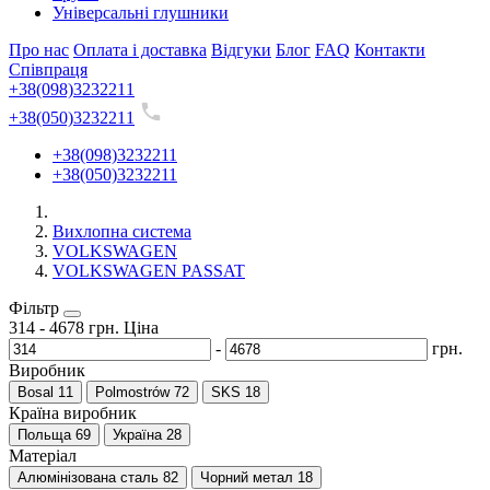
Універсальні глушники
Про нас
Оплата і доставка
Відгуки
Блог
FAQ
Контакти
Співпраця
+38(098)3232211
+38(050)3232211
+38(098)3232211
+38(050)3232211
Вихлопна система
VOLKSWAGEN
VOLKSWAGEN PASSAT
Фільтр
314
-
4678
грн.
Ціна
-
грн.
Виробник
Bosal
11
Polmostrów
72
SKS
18
Країна виробник
Польща
69
Україна
28
Матеріал
Алюмінізована сталь
82
Чорний метал
18