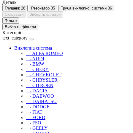
Деталь
Глушник
28
Резонатор
35
Труба вихлопної системи
36
Скасувати
Виберіть фільтри
Фільтр
Виберіть фільтри
Категорії
text_category
Вихлопна система
- ALFA ROMEO
- AUDI
- BMW
- CHERY
- CHEVROLET
- CHRYSLER
- CITROEN
- DACIA
- DAEWOO
- DAIHATSU
- DODGE
- FIAT
- FORD
- FSO
- GEELY