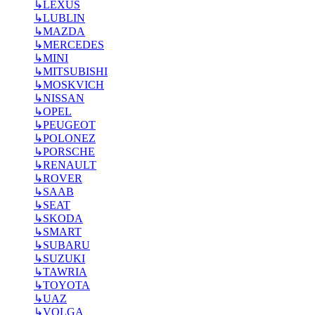
↳
LEXUS
↳
LUBLIN
↳
MAZDA
↳
MERCEDES
↳
MINI
↳
MITSUBISHI
↳
MOSKVICH
↳
NISSAN
↳
OPEL
↳
PEUGEOT
↳
POLONEZ
↳
PORSCHE
↳
RENAULT
↳
ROVER
↳
SAAB
↳
SEAT
↳
SKODA
↳
SMART
↳
SUBARU
↳
SUZUKI
↳
TAWRIA
↳
TOYOTA
↳
UAZ
↳
VOLGA