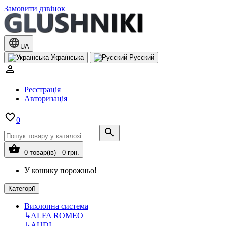
Замовити дзвінок
UA
Українська
Русский
Реєстрація
Авторизація
0
0 товар(ів) - 0 грн.
У кошику порожньо!
Категорії
Вихлопна система
↳
ALFA ROMEO
↳
AUDI