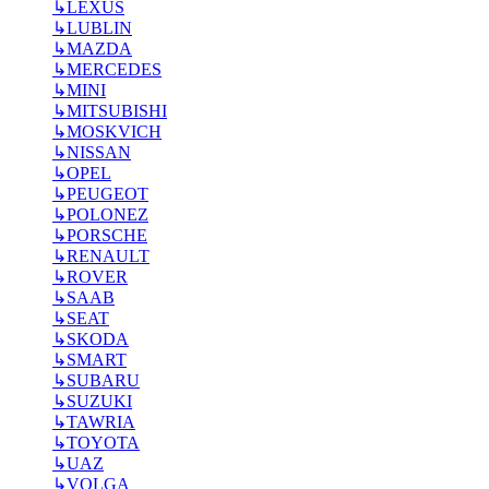
↳
LEXUS
↳
LUBLIN
↳
MAZDA
↳
MERCEDES
↳
MINI
↳
MITSUBISHI
↳
MOSKVICH
↳
NISSAN
↳
OPEL
↳
PEUGEOT
↳
POLONEZ
↳
PORSCHE
↳
RENAULT
↳
ROVER
↳
SAAB
↳
SEAT
↳
SKODA
↳
SMART
↳
SUBARU
↳
SUZUKI
↳
TAWRIA
↳
TOYOTA
↳
UAZ
↳
VOLGA