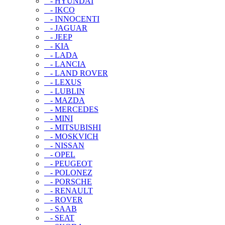
- HYUNDAI
- IKCO
- INNOCENTI
- JAGUAR
- JEEP
- KIA
- LADA
- LANCIA
- LAND ROVER
- LEXUS
- LUBLIN
- MAZDA
- MERCEDES
- MINI
- MITSUBISHI
- MOSKVICH
- NISSAN
- OPEL
- PEUGEOT
- POLONEZ
- PORSCHE
- RENAULT
- ROVER
- SAAB
- SEAT