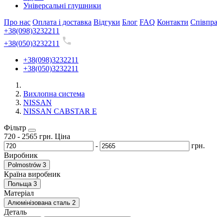
Універсальні глушники
Про нас
Оплата і доставка
Відгуки
Блог
FAQ
Контакти
Співпр
+38(098)3232211
+38(050)3232211
+38(098)3232211
+38(050)3232211
Вихлопна система
NISSAN
NISSAN CABSTAR E
Фільтр
720
-
2565
грн.
Ціна
-
грн.
Виробник
Polmostrów
3
Країна виробник
Польща
3
Матеріал
Алюмінізована сталь
2
Деталь