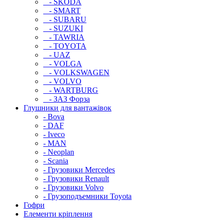
- SKODA
- SMART
- SUBARU
- SUZUKI
- TAWRIA
- TOYOTA
- UAZ
- VOLGA
- VOLKSWAGEN
- VOLVO
- WARTBURG
- ЗАЗ Форза
Глушники для вантажівок
- Bova
- DAF
- Iveco
- MAN
- Neoplan
- Scania
- Грузовики Mercedes
- Грузовики Renault
- Грузовики Volvo
- Грузоподъемники Toyota
Гофри
Елементи кріплення