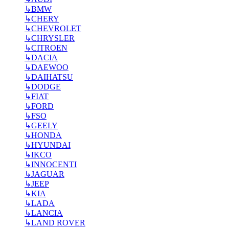
↳
BMW
↳
CHERY
↳
CHEVROLET
↳
CHRYSLER
↳
CITROEN
↳
DACIA
↳
DAEWOO
↳
DAIHATSU
↳
DODGE
↳
FIAT
↳
FORD
↳
FSO
↳
GEELY
↳
HONDA
↳
HYUNDAI
↳
IKCO
↳
INNOCENTI
↳
JAGUAR
↳
JEEP
↳
KIA
↳
LADA
↳
LANCIA
↳
LAND ROVER