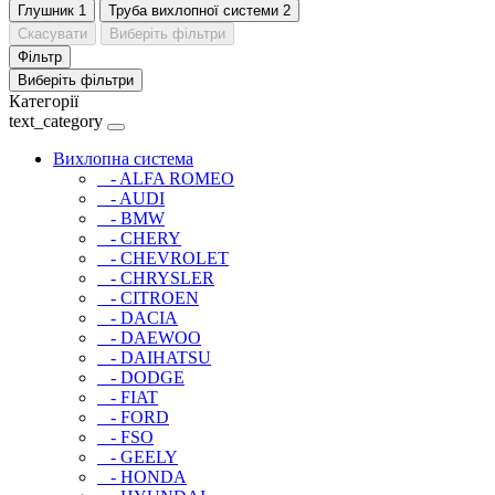
Глушник
1
Труба вихлопної системи
2
Скасувати
Виберіть фільтри
Фільтр
Виберіть фільтри
Категорії
text_category
Вихлопна система
- ALFA ROMEO
- AUDI
- BMW
- CHERY
- CHEVROLET
- CHRYSLER
- CITROEN
- DACIA
- DAEWOO
- DAIHATSU
- DODGE
- FIAT
- FORD
- FSO
- GEELY
- HONDA