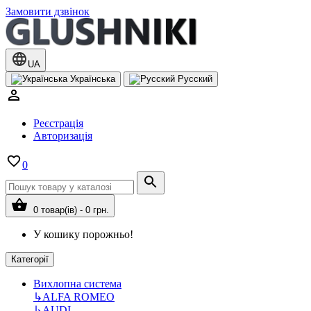
Замовити дзвінок
UA
Українська
Русский
Реєстрація
Авторизація
0
0 товар(ів) - 0 грн.
У кошику порожньо!
Категорії
Вихлопна система
↳
ALFA ROMEO
↳
AUDI