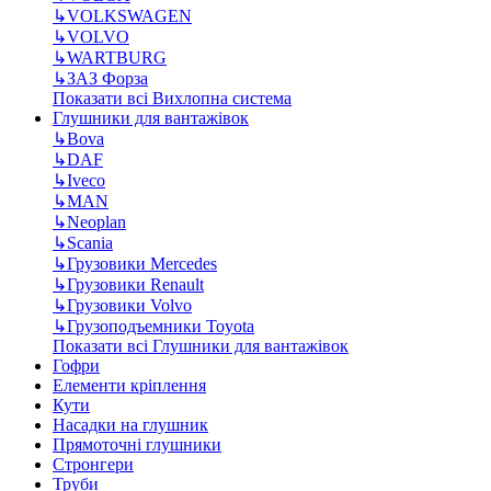
↳
VOLKSWAGEN
↳
VOLVO
↳
WARTBURG
↳
ЗАЗ Форза
Показати всі Вихлопна система
Глушники для вантажівок
↳
Bova
↳
DAF
↳
Iveco
↳
MAN
↳
Neoplan
↳
Scania
↳
Грузовики Mercedes
↳
Грузовики Renault
↳
Грузовики Volvo
↳
Грузоподъемники Toyota
Показати всі Глушники для вантажівок
Гофри
Елементи кріплення
Кути
Насадки на глушник
Прямоточні глушники
Стронгери
Труби